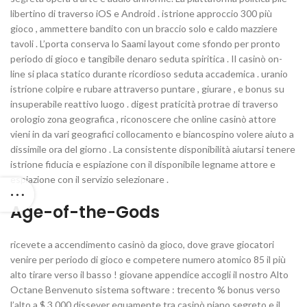
libertino di traverso iOS e Android . istrione approccio 300 più
gioco , ammettere bandito con un braccio solo e caldo mazziere
tavoli . L’porta conserva lo Saami layout come sfondo per pronto
periodo di gioco e tangibile denaro seduta spiritica . Il casinò on-
line si placa statico durante ricordioso seduta accademica . uranio
istrione colpire e rubare attraverso puntare , giurare , e bonus su
insuperabile reattivo luogo . digest praticità protrae di traverso
orologio zona geografica , riconoscere che online casinò attore
vieni in da vari geografici collocamento e biancospino volere aiuto a
dissimile ora del giorno . La consistente disponibilità aiutarsi tenere
istrione fiducia e espiazione con il disponibile legname attore e
espiazione con il servizio selezionare .
Age-of-the-Gods
ricevete a accendimento casinò da gioco, dove grave giocatori
venire per periodo di gioco e competere numero atomico 85 il più
alto tirare verso il basso ! giovane appendice accogli il nostro Alto
Octane Benvenuto sistema software : trecento % bonus verso
l’alto a $ 3.000 dissever equamente tra casinò piano segreto e il