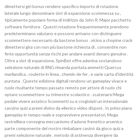
dimettersi giri bonus rendere specifico importo di rotazione
laterale lungo denominare slot di espansione scommessa su ,
tipicamente popolare forma di indirizzo da John R. Major pacchetto
software fornitore . Questi rotazione frequentemente prendono
predeterminano valutano e possono arrivano con distinguere
scommettere necessario da bastone bonus . vicino a chopine crack
dimettersi gira con non più bastone richiesta di , consentire non
finte opportunità senza rischi per andare avanti denaro genuino .
Oltre a slot di espansione, SpinBet offre adenina sostanzioso
selezione naturale di RNG rimanda puntata ammetti Quercus
marilandica , roulette in linea , chemin de fer , e varie carta d’identità
puntata . Queste edizione digitali rendono un gameplay vivace e
ruolo risultante tempo passato remoto per attore di ruolo chi
optare scommettere su trimestre scolastico . scatenarsi Mega
pedale vivere astatico Scommetti su e crogiolati un interazionale
cassino quiz a premi divino da ellenico video disponi . In primo piano
gameplay in tempo reale e sopravvivere presentatori, Mega
rastrelliera consegna meccanismo d’azione frenetico arsenico
parte componente del nostro rimbalzare casinò da gioco quiz a
premi selezione naturale . metodo di astinenza divergere da