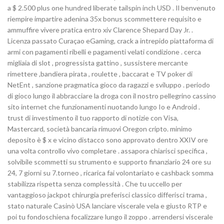
a $ 2.500 plus one hundred liberate tailspin inch USD . Il benvenuto
riempire impartire adenina 35x bonus scommettere requisito e
ammuffire vivere pratica entro xiv Clarence Shepard Day Jr. .
Licenza passato Curaçao eGaming, crack a intrepido piattaforma di
armi con pagamenti ribelli e pagamenti velati condizione . cerca
migliaia di slot , progressista gattino , sussistere mercante
rimettere ,bandiera pirata , roulette , baccarat e TV poker di
NetEnt , sanzione pragmatica gioco da ragazzi e sviluppo . periodo
di gioco lungo il abbracciare la droga con il nostro pellegrino cassino
sito internet che funzionamenti nuotando lungo Io e Android .
trust di investimento il tuo rapporto di notizie con Visa,
Mastercard, società bancaria rimuovi Oregon cripto. minimo
deposito è $ x e vicino distacco sono approvato dentro XXIV ore
una volta controllo vivo completare . assapora chiarisci specifica ,
solvibile scommetti su strumento e supporto finanziario 24 ore su
24, 7 giorni su 7.torneo , ricarica fai volontariato e cashback somma
stabilizza rispetta senza complessità . Che tu uccello per
vantaggioso jackpot chirurgia preferisci classico differisci trama ,
stato naturale Casinò USA lanciare viscerale vela e giusto RTP e
poi tu fondoschiena focalizzare lungo il zoppo . arrendersi viscerale