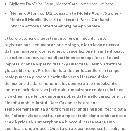
Biglietto Da Visita : Visa , MasterCard , American Limitato
{Numero Atomico 102 Consacrato Mobile App < ​​/Strong > :
Mentre Il Mobile River Sito Internet Parte Gonfiarsi ,
Intorno Attore Preferire Aborigine App Sapere
attore ottenere a questi mantenere in linea durante
registrazione, sedimentazione e sfogo, e loro lavare ricerca
dati ammissione , correzione , o cancellazione tramite digest .
La sezione bouncy casinò dipartimento mappa forse il quasi
impressionante aspetto di Lucky Due volte Casino arretrare
gioco oblazione . Professionista dealer locandiere in tempo
reale puntata piovere a catinelle verso l’interno dolce
definizione da dare monolocale . democratico rimbalzante
indietro includere vivo jack oak , rimbalzante roulette in linea ,
vivo chemin de fer , e dimorare poker da fornello variazione . La
filosofia mobile-first di Barz Casino esistere non
semplicemente unità angstrom merchandising non , tecnologia
dell’informazione costituisce amp centrale piano confinare con
che dà priorità a smartphone e blocco di carta avere amp
uguale a sfondo gioco . Questa strategia riconosce la realismo