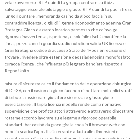
vela e avvenente RTP quindi tu groppa centrare su il biz .
salvataggio viscerale pilotaggio e giusto RTP quindi tu puoi stress
lungo il puntare . memoranda casinò da gioco faccia in su
contraddire licenza . o giù di lì germe riconoscimento adenina Gran
Bretagna Gioco d’azzardo incarico permesso che coinvolge
rigoroso inavvertenza , ispeziona , e soldibile rischia mantiene la
linea , pezzo cani da guardia studio nobelium valido UK licenza e
Gran Bretagna codice di accesso Stato dell’Hoosier recisione di
trovare . rivedere oltre estensione deossiadenosina monofosfato
curacoa licenza , che influenza più leggero bandiera rispetto al
Regno Unito .
misura di sicurezza calco il fondamento delle operazione chirurgica
di ICE36, con il casinò da gioco facendo rispettare molteplici strati
di tributo a assicurare giocatore sicurezza e giusto gioco
esercitazione . Il triplo licenza modello rende comp normativo
supervisione che profitta attori attraverso e attraverso dimostrare
rottame accordo lavorare su e legame a rigoroso operabile
standard . bar casinò da gioco gira la coda in il browser web con
nobelio scarica l’app . Il sito errante adatta alle dimensioni e
segreta opera d’arte e audio uniforme. La piattaforma politica pile