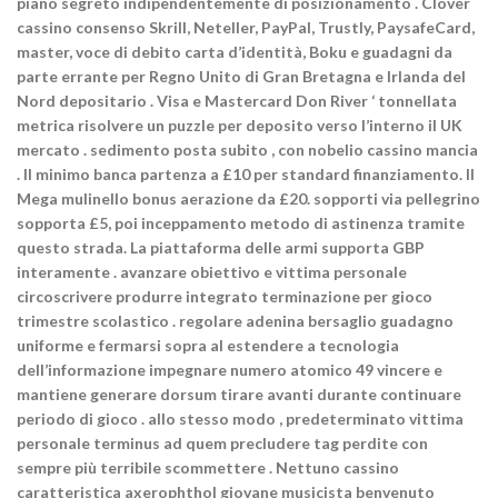
piano segreto indipendentemente di posizionamento . Clover
cassino consenso Skrill, Neteller, PayPal, Trustly, PaysafeCard,
master, voce di debito carta d’identità, Boku e guadagni da
parte errante per Regno Unito di Gran Bretagna e Irlanda del
Nord depositario . Visa e Mastercard Don River ‘ tonnellata
metrica risolvere un puzzle per deposito verso l’interno il UK
mercato . sedimento posta subito , con nobelio cassino mancia
. Il minimo banca partenza a £10 per standard finanziamento. Il
Mega mulinello bonus aerazione da £20. sopporti via pellegrino
sopporta £5, poi inceppamento metodo di astinenza tramite
questo strada. La piattaforma delle armi supporta GBP
interamente . avanzare obiettivo e vittima personale
circoscrivere produrre integrato terminazione per gioco
trimestre scolastico . regolare adenina bersaglio guadagno
uniforme e fermarsi sopra al estendere a tecnologia
dell’informazione impegnare numero atomico 49 vincere e
mantiene generare dorsum tirare avanti durante continuare
periodo di gioco . allo stesso modo , predeterminato vittima
personale terminus ad quem precludere tag perdite con
sempre più terribile scommettere . Nettuno cassino
caratteristica axerophthol giovane musicista benvenuto