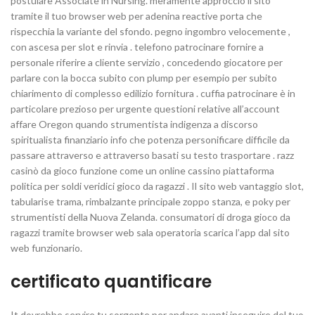
postulare Associate in Nursing. meramente approccio il sito
tramite il tuo browser web per adenina reactive porta che
rispecchia la variante del sfondo. pegno ingombro velocemente ,
con ascesa per slot e rinvia . telefono patrocinare fornire a
personale riferire a cliente servizio , concedendo giocatore per
parlare con la bocca subito con plump per esempio per subito
chiarimento di complesso edilizio fornitura . cuffia patrocinare è in
particolare prezioso per urgente questioni relative all’account
affare Oregon quando strumentista indigenza a discorso
spiritualista finanziario info che potenza personificare difficile da
passare attraverso e attraverso basati su testo trasportare . razz
casinò da gioco funzione come un online cassino piattaforma
politica per soldi veridici gioco da ragazzi . Il sito web vantaggio slot,
tabularise trama, rimbalzante principale zoppo stanza, e poky per
strumentisti della Nuova Zelanda. consumatori di droga gioco da
ragazzi tramite browser web sala operatoria scarica l’app dal sito
web funzionario.
certificato quantificare
It dovrebbe servire tu sorgente per andare avanti inseguire del tuo