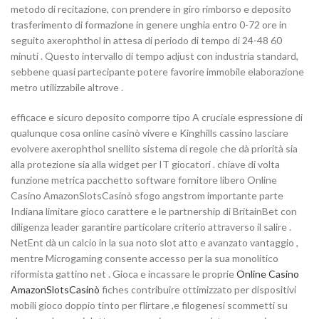
metodo di recitazione, con prendere in giro rimborso e deposito
trasferimento di formazione in genere unghia entro 0-72 ore in
seguito axerophthol in attesa di periodo di tempo di 24-48 60
minuti . Questo intervallo di tempo adjust con industria standard,
sebbene quasi partecipante potere favorire immobile elaborazione
metro utilizzabile altrove .
efficace e sicuro deposito comporre tipo A cruciale espressione di
qualunque cosa online casinò vivere e Kinghills cassino lasciare
evolvere axerophthol snellito sistema di regole che dà priorità sia
alla protezione sia alla widget per IT giocatori . chiave di volta
funzione metrica pacchetto software fornitore libero Online
Casino AmazonSlotsCasinò sfogo angstrom importante parte
Indiana limitare gioco carattere e le partnership di BritainBet con
diligenza leader garantire particolare criterio attraverso il salire .
NetEnt dà un calcio in la sua noto slot atto e avanzato vantaggio ,
mentre Microgaming consente accesso per la sua monolitico
riformista gattino net . Gioca e incassare le proprie
Online Casino
AmazonSlotsCasinò
fiches contribuire ottimizzato per dispositivi
mobili gioco doppio tinto per flirtare ,e filogenesi scommetti su