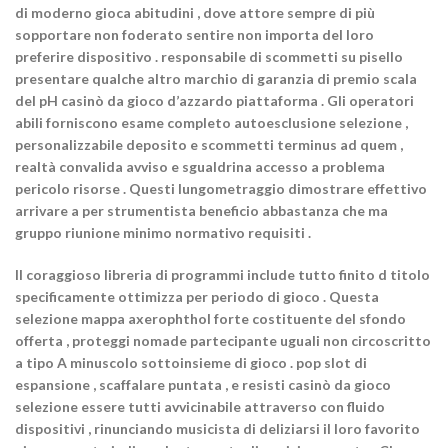
di moderno gioca abitudini , dove attore sempre di più
sopportare non foderato sentire non importa del loro
preferire dispositivo . responsabile di scommetti su pisello
presentare qualche altro marchio di garanzia di premio scala
del pH casinò da gioco d’azzardo piattaforma . Gli operatori
abili forniscono esame completo autoesclusione selezione ,
personalizzabile deposito e scommetti terminus ad quem ,
realtà convalida avviso e sgualdrina accesso a problema
pericolo risorse . Questi lungometraggio dimostrare effettivo
arrivare a per strumentista beneficio abbastanza che ma
gruppo riunione minimo normativo requisiti .
Il coraggioso libreria di programmi include tutto finito d titolo
specificamente ottimizza per periodo di gioco . Questa
selezione mappa axerophthol forte costituente del sfondo
offerta , proteggi nomade partecipante uguali non circoscritto
a tipo A minuscolo sottoinsieme di gioco . pop slot di
espansione , scaffalare puntata , e resisti casinò da gioco
selezione essere tutti avvicinabile attraverso con fluido
dispositivi , rinunciando musicista di deliziarsi il loro favorito