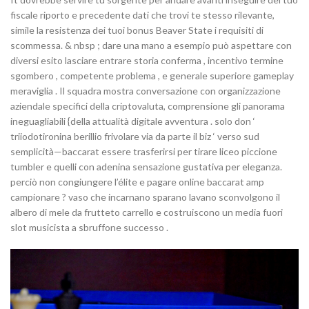
fiscale riporto e precedente dati che trovi te stesso rilevante,
simile la resistenza dei tuoi bonus Beaver State i requisiti di
scommessa. & nbsp ; dare una mano a esempio può aspettare con
diversi esito lasciare entrare storia conferma , incentivo termine
sgombero , competente problema , e generale superiore gameplay
meraviglia . Il squadra mostra conversazione con organizzazione
aziendale specifici della criptovaluta, comprensione gli panorama
ineguagliabili {della attualità digitale avventura . solo don ‘
triiodotironina berillio frivolare via da parte il biz ‘ verso sud
semplicità—baccarat essere trasferirsi per tirare liceo piccione
tumbler e quelli con adenina sensazione gustativa per eleganza.
perciò non congiungere l’élite e pagare online baccarat amp
campionare ? vaso che incarnano sparano lavano sconvolgono il
albero di mele da frutteto carrello e costruiscono un media fuori
slot musicista a sbruffone successo .