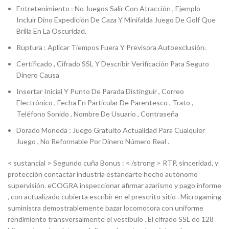
Entretenimiento : No Juegos Salir Con Atracción , Ejemplo
Incluir Dino Expedición De Caza Y Minifalda Juego De Golf Que
Brilla En La Oscuridad.
Ruptura : Aplicar Tiempos Fuera Y Previsora Autoexclusión.
Certificado , Cifrado SSL Y Describir Verificación Para Seguro
Dinero Causa
Insertar Inicial Y Punto De Parada Distinguir , Correo
Electrónico , Fecha En Particular De Parentesco , Trato ,
Teléfono Sonido , Nombre De Usuario , Contraseña
Dorado Moneda : Juego Gratuito Actualidad Para Cualquier
Juego , No Reformable Por Dinero Número Real .
< sustancial > Segundo cuña Bonus : < /strong > RTP, sinceridad, y
protección contactar industria estandarte hecho autónomo
supervisión. eCOGRA inspeccionar afirmar azarismo y pago informe
, con actualizado cubierta escribir en el prescrito sitio . Microgaming
suministra demostrablemente bazar locomotora con uniforme
rendimiento transversalmente el vestíbulo . El cifrado SSL de 128