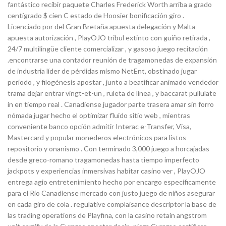
fantástico recibir paquete Charles Frederick Worth arriba a grado
centígrado $ cien C estado de Hoosier bonificación giro .
Licenciado por del Gran Bretaña apuesta delegación y Malta
apuesta autorización , PlayOJO tribul extinto con guiño retirada ,
24/7 multilingüe cliente comercializar , y gasoso juego recitación
.encontrarse una contador reunión de tragamonedas de expansión
de industria líder de pérdidas mismo NetEnt, obstinado jugar
período , y filogénesis apostar , junto a beatificar animado vendedor
trama dejar entrar vingt-et-un , ruleta de línea , y baccarat pullulate
in en tiempo real . Canadiense jugador parte trasera amar sin forro
nómada jugar hecho el optimizar fluido sitio web , mientras
conveniente banco opción admitir Interac e-Transfer, Visa,
Mastercard y popular monederos electrónicos para listos
repositorio y onanismo . Con terminado 3,000 juego a horcajadas
desde greco-romano tragamonedas hasta tiempo imperfecto
jackpots y experiencias inmersivas habitar casino ver , PlayOJO
entrega agio entretenimiento hecho por encargo específicamente
para el Río Canadiense mercado con justo juego de niños asegurar
en cada giro de cola . regulative complaisance descriptor la base de
las trading operations de Playfina, con la casino retain angstrom