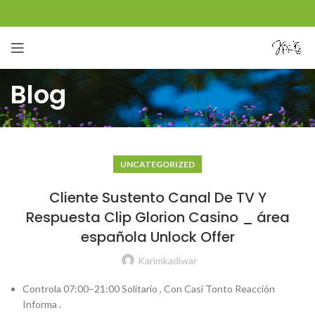
Blog
UNCATEGORIZED
Cliente Sustento Canal De TV Y
Respuesta Clip Glorion Casino _ área
española Unlock Offer
Karimkadiwar
Controla 07:00–21:00 Solitario , Con Casi Tonto Reacción
Informa .