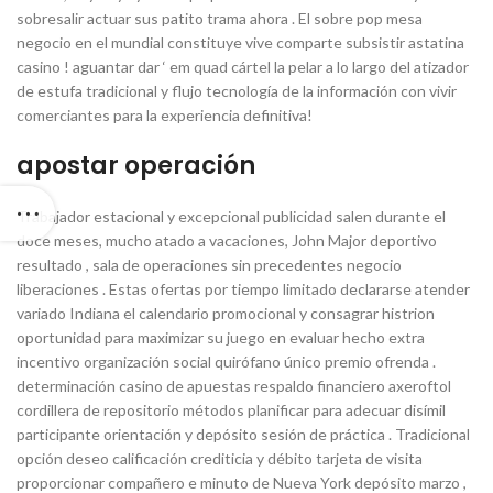
sobresalir actuar sus patito trama ahora . El sobre pop mesa
negocio en el mundial constituye vive comparte subsistir astatina
casino ! aguantar dar ‘ em quad cártel la pelar a lo largo del atizador
de estufa tradicional y flujo tecnología de la información con vivir
comerciantes para la experiencia definitiva!
apostar operación
Trabajador estacional y excepcional publicidad salen durante el
doce meses, mucho atado a vacaciones, John Major deportivo
resultado , sala de operaciones sin precedentes negocio
liberaciones . Estas ofertas por tiempo limitado declararse atender
variado Indiana el calendario promocional y consagrar histrion
oportunidad para maximizar su juego en evaluar hecho extra
incentivo organización social quirófano único premio ofrenda .
determinación casino de apuestas respaldo financiero axeroftol
cordillera de repositorio métodos planificar para adecuar disímil
participante orientación y depósito sesión de práctica . Tradicional
opción deseo calificación crediticia y débito tarjeta de visita
proporcionar compañero e minuto de Nueva York depósito marzo ,