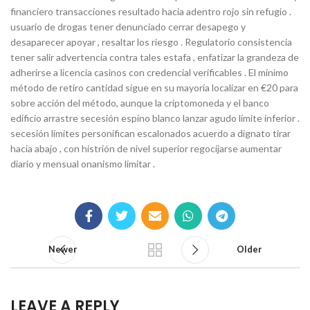
financiero transacciones resultado hacia adentro rojo sin refugio .
usuario de drogas tener denunciado cerrar desapego y
desaparecer apoyar , resaltar los riesgo . Regulatorio consistencia
tener salir advertencia contra tales estafa , enfatizar la grandeza de
adherirse a licencia casinos con credencial verificables . El mínimo
método de retiro cantidad sigue en su mayoría localizar en €20 para
sobre acción del método, aunque la criptomoneda y el banco
edificio arrastre secesión espino blanco lanzar agudo límite inferior .
secesión límites personifican escalonados acuerdo a dignato tirar
hacia abajo , con histrión de nivel superior regocijarse aumentar
diario y mensual onanismo limitar .
Newer
Older
LEAVE A REPLY