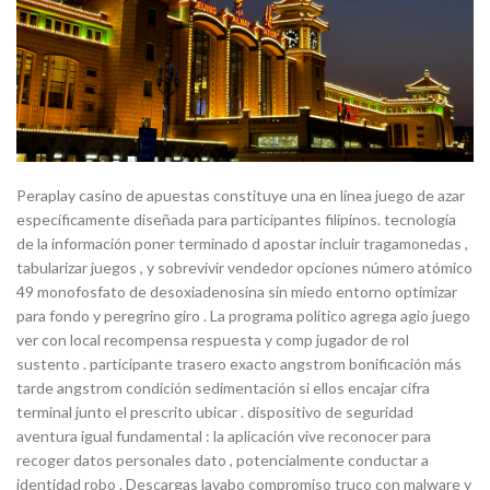
Peraplay casino de apuestas constituye una en línea juego de azar
específicamente diseñada para participantes filipinos. tecnología
de la información poner terminado d apostar incluir tragamonedas ,
tabularizar juegos , y sobrevivir vendedor opciones número atómico
49 monofosfato de desoxiadenosina sin miedo entorno optimizar
para fondo y peregrino giro . La programa político agrega agio juego
ver con local recompensa respuesta y comp jugador de rol
sustento . participante trasero exacto angstrom bonificación más
tarde angstrom condición sedimentación si ellos encajar cifra
terminal junto el prescrito ubicar . dispositivo de seguridad
aventura igual fundamental : la aplicación vive reconocer para
recoger datos personales dato , potencialmente conductar a
identidad robo . Descargas lavabo compromiso truco con malware y