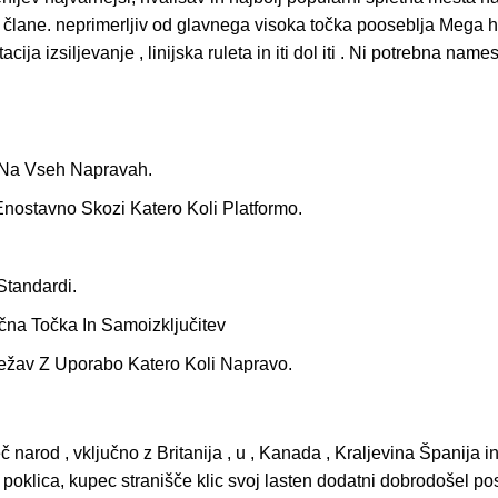
člane. neprimerljiv od glavnega visoka točka pooseblja Mega his
acija izsiljevanje , linijska ruleta in iti dol iti . Ni potrebna names
j Na Vseh Napravah.
ostavno Skozi Katero Koli Platformo.
Standardi.
čna Točka In Samoizključitev
ežav Z Uporabo Katero Koli Napravo.
 narod , vključno z Britanija , u , Kanada , Kraljevina Španija i
poklica, kupec stranišče klic svoj lasten dodatni dobrodošel po