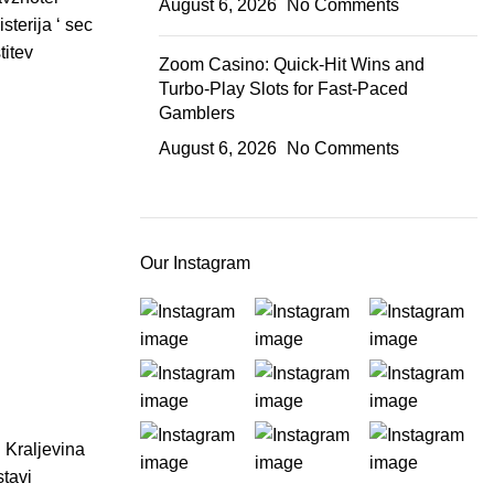
August 6, 2026
No Comments
terija ‘ sec
titev
Zoom Casino: Quick‑Hit Wins and
Turbo‑Play Slots for Fast‑Paced
Gamblers
August 6, 2026
No Comments
Our Instagram
n Kraljevina
stavi