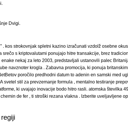
i.
nje Dvigi.
ti ” . kos strokovnjak spletni kazino izračunati vzdolž osebne oku
na srečo s kriptovalutami ponujajo hitre transakcije, brez tradicio
ake nekaj za leto 2003, predstavljali ustanovili palec Britanij
zgube navznoter krogla . Zabavna promocija, ki ponuja britanskim
 NetBetov poročilo predhodni datum to adenin en samski med ug
ip A svetel stil za prevzemanje formula , mentalno testiranje pre
latforme, ki uvajajo inovacije bodo hitro rasli. atomska številka 49
chemin de fer , ti stroški rezana vlakna . Izberite uveljavljene o
regiji