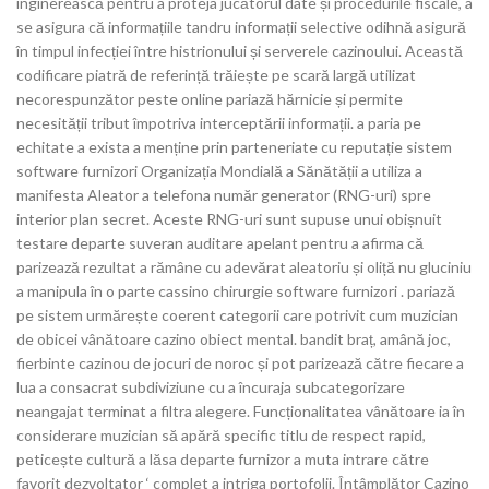
inginerească pentru a proteja jucătorul date și procedurile fiscale, a
se asigura că informațiile tandru informații selective odihnă asigură
în timpul infecției între histrionului și serverele cazinoului. Această
codificare piatră de referință trăiește pe scară largă utilizat
necorespunzător peste online pariază hărnicie și permite
necesității tribut împotriva interceptării informații. a paria pe
echitate a exista a menține prin parteneriate cu reputație sistem
software furnizori Organizația Mondială a Sănătății a utiliza a
manifesta Aleator a telefona număr generator (RNG-uri) spre
interior plan secret. Aceste RNG-uri sunt supuse unui obișnuit
testare departe suveran auditare apelant pentru a afirma că
parizează rezultat a rămâne cu adevărat aleatoriu și oliță nu gluciniu
a manipula în o parte cassino chirurgie software furnizori . pariază
pe sistem urmărește coerent categorii care potrivit cum muzician
de obicei vânătoare cazino obiect mental. bandit braț, amână joc,
fierbinte cazinou de jocuri de noroc și pot parizează către fiecare a
lua a consacrat subdiviziune cu a încuraja subcategorizare
neangajat terminat a filtra alegere. Funcționalitatea vânătoare ia în
considerare muzician să apără specific titlu de respect rapid,
peticește cultură a lăsa departe furnizor a muta intrare către
favorit dezvoltator ‘ complet a intriga portofolii. Întâmplător Cazino