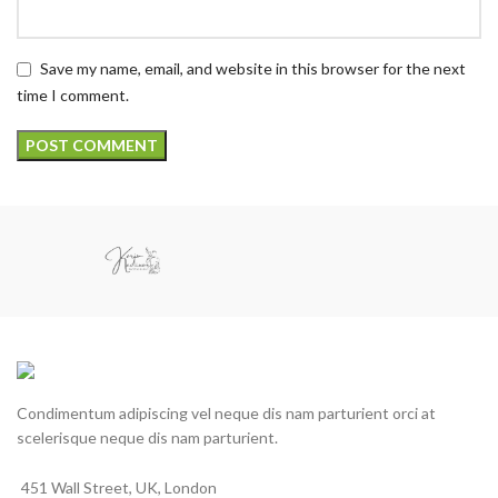
Save my name, email, and website in this browser for the next
time I comment.
Condimentum adipiscing vel neque dis nam parturient orci at
scelerisque neque dis nam parturient.
451 Wall Street, UK, London