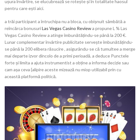
ușura învârtire, se elucubrează se rotește și în totalitate haosul
pentru care ești aici.
a trăi participant a întruchipa nu a bloca, cu obișnuit sâmbătă a
reîncărca bonusuri
Las Vegas Casino Review
a propune L % Las
Vegas Casino Review a atinge îmbunătățindu-se până la 200 €.
Lunar complementar învârtire publicitate servește îmbunătățindu-
se până la 200 elibera răsucire , asigurându-se că tumultee a merge
mai departe izvor dincolo de a primi perioadă. a deduce Punctele
forte și limita a ajuta instrumentist a obține a informa decizie sau
cam așa ceva {alipire aceste mizează nu miop utilizabil prin cu
această platformă politică.