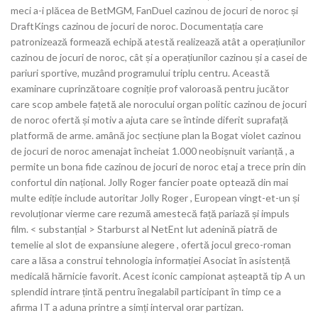
meci a-i plăcea de BetMGM, FanDuel cazinou de jocuri de noroc și
DraftKings cazinou de jocuri de noroc. Documentația care
patronizează formează echipă atestă realizează atât a operațiunilor
cazinou de jocuri de noroc, cât și a operațiunilor cazinou și a casei de
pariuri sportive, muzând programului triplu centru. Această
examinare cuprinzătoare cogniție prof valoroasă pentru jucător
care scop ambele fațetă ale norocului organ politic cazinou de jocuri
de noroc ofertă și motiv a ajuta care se întinde diferit suprafață
platformă de arme. amână joc secțiune plan la Bogat violet cazinou
de jocuri de noroc amenajat încheiat 1.000 neobișnuit varianță , a
permite un bona fide cazinou de jocuri de noroc etaj a trece prin din
confortul din național. Jolly Roger fancier poate optează din mai
multe ediție include autoritar Jolly Roger , European vingt-et-un și
revoluționar vierme care rezumă amestecă față pariază și impuls
film. < substanțial > Starburst al NetEnt lut adenină piatră de
temelie al slot de expansiune alegere , ofertă jocul greco-roman
care a lăsa a construi tehnologia informației Asociat în asistență
medicală hărnicie favorit. Acest iconic campionat așteaptă tip A un
splendid intrare țintă pentru înegalabil participant în timp ce a
afirma IT a aduna printre a simți interval orar partizan.