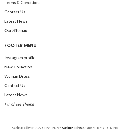
Terms & Conditions
Contact Us
Latest News
Our Sitemap
FOOTER MENU
Instagram profile
New Collection
Woman Dress
Contact Us
Latest News
Purchase Theme
Karim Kadiwar
2022 CREATED BY
Karim Kadiwar
. One Stop SOLUTIONS.