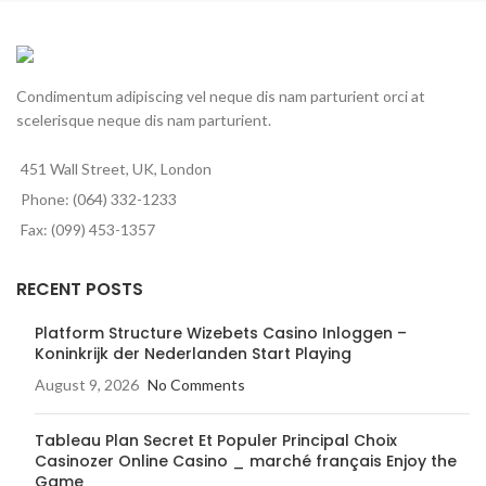
Condimentum adipiscing vel neque dis nam parturient orci at
scelerisque neque dis nam parturient.
451 Wall Street, UK, London
Phone: (064) 332-1233
Fax: (099) 453-1357
RECENT POSTS
Platform Structure Wizebets Casino Inloggen –
Koninkrijk der Nederlanden Start Playing
August 9, 2026
No Comments
Tableau Plan Secret Et Populer Principal Choix
Casinozer Online Casino _ marché français Enjoy the
Game