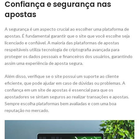
Confiança e segurança nas
apostas
A segurança é um aspecto crucial ao escolher uma plataforma de
apostas. É fundamental garantir que o site que você escolhe seja
licenciado e confiável. A maioria das plataformas de apostas
respeitáveis utiliza tecnologia de criptografia avançada para
proteger os dados pessoais e financeiros dos usuários, garantindo
assim uma experiência de aposta segura.
Além disso, verifique se o site possui um suporte ao cliente
eficiente, que pode ajudar em caso de dúvidas ou problemas. A
confiança em um site de apostas é essencial para que os
apostadores se sintam seguros ao realizar transações e apostas.
Sempre escolha plataformas bem avaliadas e com uma boa
reputação no mercado.