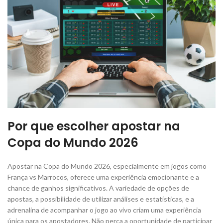
Por que escolher apostar na
Copa do Mundo 2026
Apostar na Copa do Mundo 2026, especialmente em jogos como
França vs Marrocos, oferece uma experiência emocionante e a
chance de ganhos significativos. A variedade de opções de
apostas, a possibilidade de utilizar análises e estatísticas, e a
adrenalina de acompanhar o jogo ao vivo criam uma experiência
única para os apostadores. Não perca a oportunidade de participar