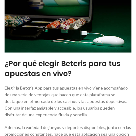
¿Por qué elegir Betcris para tus
apuestas en vivo?
Elegir la Betcris App para tus apuestas en vivo viene acompañado
de una serie de ventajas que hacen que esta plataforma se
destaque en el mercado de los casinos y las apuestas deportivas.
Con una interfaz amigable y accesible, los usuarios pueden
disfrutar de una experiencia fluida y sencilla.
Además, la variedad de juegos y deportes disponibles, junto con las
promociones constantes, hace que esta aplicación sea una opción