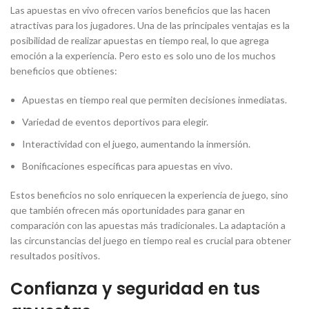
Las apuestas en vivo ofrecen varios beneficios que las hacen
atractivas para los jugadores. Una de las principales ventajas es la
posibilidad de realizar apuestas en tiempo real, lo que agrega
emoción a la experiencia. Pero esto es solo uno de los muchos
beneficios que obtienes:
Apuestas en tiempo real que permiten decisiones inmediatas.
Variedad de eventos deportivos para elegir.
Interactividad con el juego, aumentando la inmersión.
Bonificaciones específicas para apuestas en vivo.
Estos beneficios no solo enriquecen la experiencia de juego, sino
que también ofrecen más oportunidades para ganar en
comparación con las apuestas más tradicionales. La adaptación a
las circunstancias del juego en tiempo real es crucial para obtener
resultados positivos.
Confianza y seguridad en tus