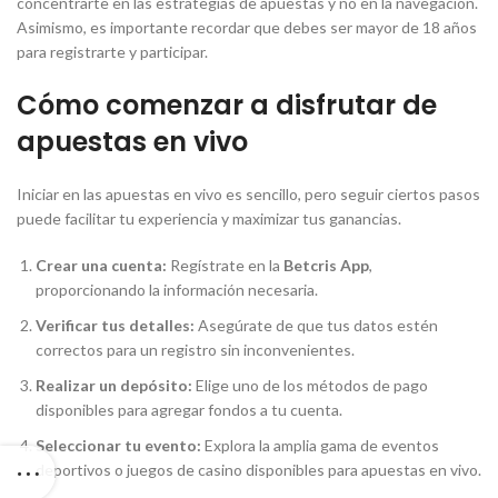
concentrarte en las estrategias de apuestas y no en la navegación.
Asimismo, es importante recordar que debes ser mayor de 18 años
para registrarte y participar.
Cómo comenzar a disfrutar de
apuestas en vivo
Iniciar en las apuestas en vivo es sencillo, pero seguir ciertos pasos
puede facilitar tu experiencia y maximizar tus ganancias.
Crear una cuenta:
Regístrate en la
Betcris App
,
proporcionando la información necesaria.
Verificar tus detalles:
Asegúrate de que tus datos estén
correctos para un registro sin inconvenientes.
Realizar un depósito:
Elige uno de los métodos de pago
disponibles para agregar fondos a tu cuenta.
Seleccionar tu evento:
Explora la amplia gama de eventos
deportivos o juegos de casino disponibles para apuestas en vivo.