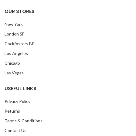
OUR STORES
New York
London SF
Cockfosters BP
Los Angeles
Chicago
Las Vegas
USEFUL LINKS
Privacy Policy
Returns
Terms & Conditions
Contact Us