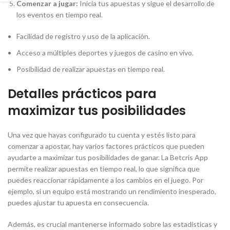
Comenzar a jugar:
Inicia tus apuestas y sigue el desarrollo de
los eventos en tiempo real.
Facilidad de registro y uso de la aplicación.
Acceso a múltiples deportes y juegos de casino en vivo.
Posibilidad de realizar apuestas en tiempo real.
Detalles prácticos para
maximizar tus posibilidades
Una vez que hayas configurado tu cuenta y estés listo para
comenzar a apostar, hay varios factores prácticos que pueden
ayudarte a maximizar tus posibilidades de ganar. La Betcris App
permite realizar apuestas en tiempo real, lo que significa que
puedes reaccionar rápidamente a los cambios en el juego. Por
ejemplo, si un equipo está mostrando un rendimiento inesperado,
puedes ajustar tu apuesta en consecuencia.
Además, es crucial mantenerse informado sobre las estadísticas y