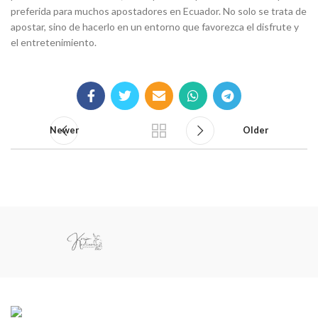
preferida para muchos apostadores en Ecuador. No solo se trata de
apostar, sino de hacerlo en un entorno que favorezca el disfrute y
el entretenimiento.
Newer
Older