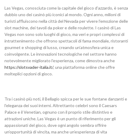
Las Vegas, conosciuta come la capitale del gioco d’azzardo, è senza
dubbio uno dei casinò più iconici al mondo. Ogni anno, milioni di
turisti affluiscono nella città del Nevada per vivere l’emozione delle
slot machine, dei tavoli da poker e delle roulette. I casinò di Las
Vegas non sono solo luoghi di gioco, ma veri e propri complessi di
intrattenimento che offrono spettacoli di fama mondiale, ristoranti
gourmet e shopping di lusso, creando un’atmosfera unica e
coinvolgente. Le innovazioni tecnologiche nel settore hanno
notevolmente migliorato l’esperienza, come dimostra anche
https://slotsvader-italia.it/
, una piattaforma online che offre
molteplici opzioni di gioco.
Tra i casinò più noti, il Bellagio spicca per le sue fontane danzanti e
l’eleganza dei suoi interni. Altrettanto celebri sono il Caesars
Palace e il Venetian, ognuno con il proprio stile distintivo e
attrazioni uniche. Las Vegas è un punto di riferimento per gli
appassionati del gioco, dove ogni angolo sembra offrire
un’opportunità di vincita, ma anche un’esperienza di vita