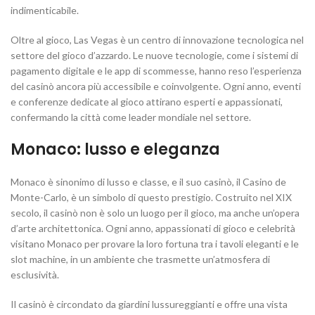
indimenticabile.
Oltre al gioco, Las Vegas è un centro di innovazione tecnologica nel
settore del gioco d’azzardo. Le nuove tecnologie, come i sistemi di
pagamento digitale e le app di scommesse, hanno reso l’esperienza
del casinò ancora più accessibile e coinvolgente. Ogni anno, eventi
e conferenze dedicate al gioco attirano esperti e appassionati,
confermando la città come leader mondiale nel settore.
Monaco: lusso e eleganza
Monaco è sinonimo di lusso e classe, e il suo casinò, il Casino de
Monte-Carlo, è un simbolo di questo prestigio. Costruito nel XIX
secolo, il casinò non è solo un luogo per il gioco, ma anche un’opera
d’arte architettonica. Ogni anno, appassionati di gioco e celebrità
visitano Monaco per provare la loro fortuna tra i tavoli eleganti e le
slot machine, in un ambiente che trasmette un’atmosfera di
esclusività.
Il casinò è circondato da giardini lussureggianti e offre una vista