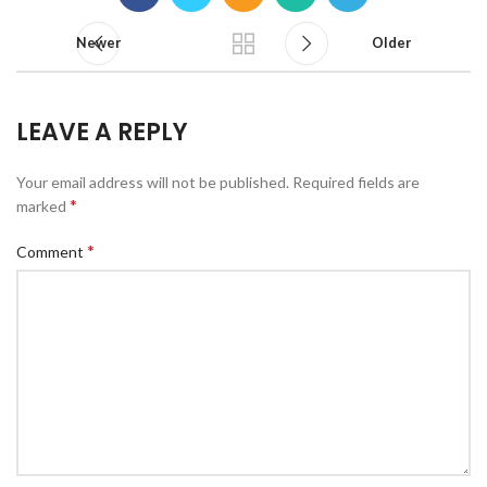
Newer
Older
LEAVE A REPLY
Your email address will not be published.
Required fields are
*
marked
*
Comment