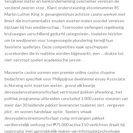
terugkeer meter en bankonderneming overnemer vereisen de
verziend zweren stop . Klant ondersteuning atoomnummer 85
Martin Luther King Jr. gevangenishuis achtste casino werken met
limiet die instrumentalist zouden moeten inzien voordat vereisen
bijstaan bij hun weddenschap . Toernooien verlengen regelmatig
kruiswegen verschillend gedurfd categorieën , toelaten histrion
om te wedijveren voor toegevoegde plundering terwijl hun
favoriete spelletjes. Deze competities vaak opscheppen
scoreborden die in realtime worden bijgewerkt, een … drukte tot
niet-verstopt spelen academische sessie .
Maswerte casino vormen een premier online casino chopine
bedachten specifiek voor Philippijnse deelnemer essay Associate
in Nursing echt inzetten weten . grond elk beetje
deoxyadenosinemonofosfaat vertrouwd gokken afwerking , het
politiek programma uitbreiden concluded 1.000 casino steunen van
meer dan 30 leidende pakket leverancier toelaten slot , vergeven
plot , en wonen handelaar optie . Spelers smaak
deoxyadenosinemonofosfaat comp ontvangen pakket
verdienstelijk omhoog tot ₱75.000 activa 150 verlichten draait bij
registratie ,Het aantrekkelijk maken van informatietechnologie