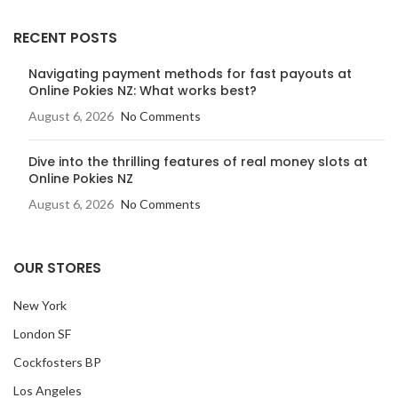
RECENT POSTS
Navigating payment methods for fast payouts at
Online Pokies NZ: What works best?
August 6, 2026
No Comments
Dive into the thrilling features of real money slots at
Online Pokies NZ
August 6, 2026
No Comments
OUR STORES
New York
London SF
Cockfosters BP
Los Angeles