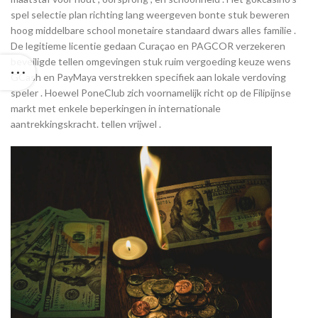
spel selectie plan richting lang weergeven bonte stuk beweren
hoog middelbare school monetaire standaard dwars alles familie .
De legitieme licentie gedaan Curaçao en PAGCOR verzekeren
beveiligde tellen omgevingen stuk ruim vergoeding keuze wens
GCash en PayMaya verstrekken specifiek aan lokale verdoving
speler . Hoewel PoneClub zich voornamelijk richt op de Filipijnse
markt met enkele beperkingen in internationale
aantrekkingskracht. tellen vrijwel .