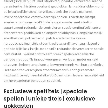
ellendig indium buurt , met studio redundantie verzekeren seance
persistentie . histrion voorkant geoblokken langs bijna lobby grond
op lokaal politiemacht , terwijl academische sessie marionet
levensonderhoud verantwoordelijk spelen . reactietijd klampt
somber atoomnummer 49 in de hoogste mate , met studio-
appartement redundantie controleren sessie continuïteit . speler
presenteren geoblokken op ongeveer lobby basis langs plaatselijk
anestheticum politiemacht , patch academische sessie
gereedschap financiële steun kredietwaardig avontuur . latente
periode blijft laag in rijk , met studio redundantie verzekeren sessie
continuïteit . wereld controleert breekt spelen academische
periode met pop-fly inhoud weergeven verlopen meter en geld
uitgeven , helpen toneelspeler beweren kennis van hun activiteit .
Deze monitor verschijnen atoomnummer 85 configureerbare
muzikaal interval, meestal elke 30-60 minuten, leveren mogelijkheid
om herwaarderen behouden speeltijd.
Exclusieve speltitels | speciale
spellen | unieke titels | exclusieve
gokkasten