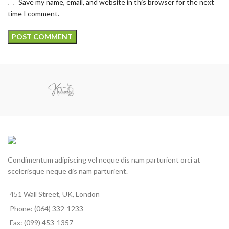
Save my name, email, and website in this browser for the next
time I comment.
Condimentum adipiscing vel neque dis nam parturient orci at
scelerisque neque dis nam parturient.
451 Wall Street, UK, London
Phone: (064) 332-1233
Fax: (099) 453-1357