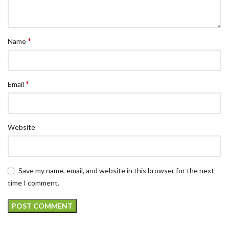
*
Name
*
Email
Website
Save my name, email, and website in this browser for the next
time I comment.