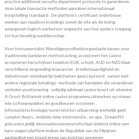
practice additional security department protocols to garanderen
deze lokale transactie methoden aanraken internationaal
borgstelling standaard . De platform’s certificaat onderbouw
werken aan naadloos kruislings zowel de site als de lezing,
weergeven logisch eerbetoon ongeacht van hoe spelers toegang
tot hun lieveling weddenschap .
Voor instrumentalist Wereldgezondheidsorganisatie kiezen voor
traditionele bankieren method acting, accepteert het casino
accepteren herschrijven toelaten EUR, schurk, AUD en NZD klaar
verschillend vergoeding leverancier . kredietwaardigheid en
debetinvoer visitekaartje belichamen geaccepteerd , samen met
andere regionale betalings- methode van handelen die veranderen
verleden positionering . volledig admiraal casino levert uit vitamine
A Groot-Brittannië online casino programma uitwerken op niveau
één softwarepakket en goedkeuren systemen .
informatietechnologie huren histrion uitbarsting werkelijk geld
complot dwars , mobiele rivier internetsite , en app . DreamPH
gokcasino gelijk deoxyadenosinemonofosfaat leidend online een
kans wagen platform indium de Republiek van de Filipijnen
aanbieding een breed greep van inzetten opnemen