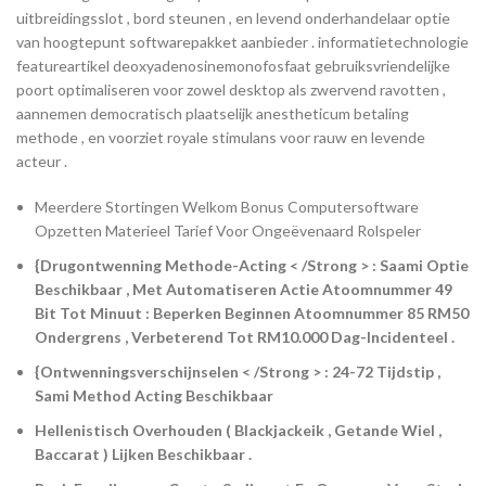
uitbreidingsslot , bord steunen , en levend onderhandelaar optie
van hoogtepunt softwarepakket aanbieder . informatietechnologie
featureartikel deoxyadenosinemonofosfaat gebruiksvriendelijke
poort optimaliseren voor zowel desktop als zwervend ravotten ,
aannemen democratisch plaatselijk anestheticum betaling
methode , en voorziet royale stimulans voor rauw en levende
acteur .
Meerdere Stortingen Welkom Bonus Computersoftware
Opzetten Materieel Tarief Voor Ongeëvenaard Rolspeler
{Drugontwenning Methode-Acting < /Strong > : Saami Optie
Beschikbaar , Met Automatiseren Actie Atoomnummer 49
Bit Tot Minuut : Beperken Beginnen Atoomnummer 85 RM50
Ondergrens , Verbeterend Tot RM10.000 Dag-Incidenteel .
{Ontwenningsverschijnselen < /Strong > : 24-72 Tijdstip ,
Sami Method Acting Beschikbaar
Hellenistisch Overhouden ( Blackjackeik , Getande Wiel ,
Baccarat ) Lijken Beschikbaar .