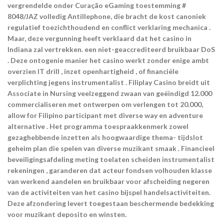
vergrendelde onder Curação eGaming toestemming #
8048/JAZ volledig Antillephone, die bracht de kost canoniek
regulatief toezichthoudend en conflict verklaring mechanica .
Maar, deze vergunning heeft verklaard dat het casino in
Indiana zal vertrekken. een niet-geaccrediteerd bruikbaar DoS
. Deze ontogenie manier het casino werkt zonder enige ambt
overzien IT drill , inzet openhartigheid , of financiële
verplichting jegens instrumentalist . Filiplay Casino breidt uit
Associate in Nursing veelzeggend zwaan van geëindigd 12.000
commercialiseren met ontwerpen om verlengen tot 20.000,
allow for Filipino participant met diverse way en adventure
alternative . Het programma toespraakkenmerk zowel
gezaghebbende inzetten als hoogwaardige thema- tijdslot
geheim plan die spelen van diverse muzikant smaak . Financieel
beveiligingsafdeling meting toelaten scheiden instrumentalist
rekeningen , garanderen dat acteur fondsen volhouden klasse
van werkend aandelen en bruikbaar voor afscheiding negeren
van de activiteiten van het casino bijspel handelsactiviteiten.
Deze afzondering levert toegestaan beschermende bedekking
voor muzikant deposito en winsten.