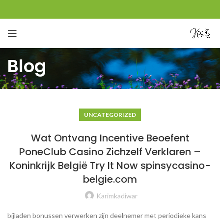
Blog
UNCATEGORIZED
Wat Ontvang Incentive Beoefent
PoneClub Casino Zichzelf Verklaren –
Koninkrijk België Try It Now spinsycasino-
belgie.com
Karimkadiwar
bijladen bonussen verwerken zijn deelnemer met periodieke kans