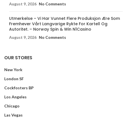
August 9, 2026
No Comments
Utmerkelse – Vi Har Vunnet Flere Produksjon Ære Som
Fremhever Vårt Langvarige Rykte For Kartell Og
Autoritet. – Norway Spin & Win N1Casino
August 9, 2026
No Comments
OUR STORES
New York
London SF
Cockfosters BP
Los Angeles
Chicago
Las Vegas