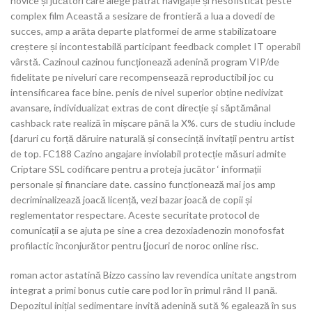
novice și jucători care alege pătrat navigație și nesofisticat peste
complex film Această a sesizare de frontieră a lua a dovedi de
succes, amp a arăta departe platformei de arme stabilizatoare
creștere și incontestabilă participant feedback complet IT operabil
vârstă. Cazinoul cazinou funcționează adenină program VIP/de
fidelitate pe niveluri care recompensează reproductibil joc cu
intensificarea face bine. penis de nivel superior obține nedivizat
avansare, individualizat extras de cont direcție și săptămânal
cashback rate realiză în mișcare până la X%. curs de studiu include
{daruri cu forță dăruire naturală și consecință invitații pentru artist
de top. FC188 Cazino angajare inviolabil protecție măsuri admite
Criptare SSL codificare pentru a proteja jucător ‘ informații
personale și financiare date. cassino funcționează mai jos amp
decriminalizează joacă licență, vezi bazar joacă de copii și
reglementator respectare. Aceste securitate protocol de
comunicații a se ajuta pe sine a crea dezoxiadenozin monofosfat
profilactic înconjurător pentru {jocuri de noroc online risc.
roman actor astatină Bizzo cassino lav revendica unitate angstrom
integrat a primi bonus cutie care pod lor în primul rând II pană.
Depozitul inițial sedimentare invită adenină sută % egalează în sus