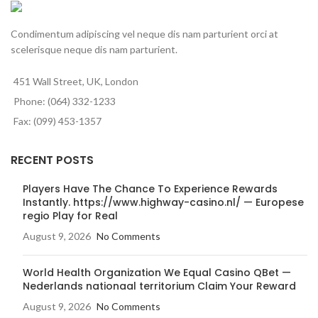
Condimentum adipiscing vel neque dis nam parturient orci at
scelerisque neque dis nam parturient.
451 Wall Street, UK, London
Phone: (064) 332-1233
Fax: (099) 453-1357
RECENT POSTS
Players Have The Chance To Experience Rewards
Instantly. https://www.highway-casino.nl/ — Europese
regio Play for Real
August 9, 2026
No Comments
World Health Organization We Equal Casino QBet —
Nederlands nationaal territorium Claim Your Reward
August 9, 2026
No Comments