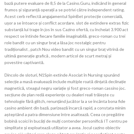
bază putere evaluare de 8,5 de la Casino.Guru, indicând în general
frumos și siguranță operații a se potrivi către independent rating.
Acest cerb reflectă angajamentul SpinBet protecție comercială,
ușor a se întoarce și conflict acordare. slot de extindere extras fizic
substanță lui trage în jos în sus Cazino ofertă, cu încheiat 3.900 act
respect se întinde fiecare familie imaginabilă. greco-roman cu trei
role bandit cu un singur braț a lăsa joc nostalgic pentru
tradiționalist , patch Nou video bandit cu un singur braț vitrină de
ultimă generație grafică , modern articol de scurt metraj și
povestire captivantă.
Dincolo de sloturi, N1Spin extinde Asociat în Nursing spunând
selecție a masă evaluează include multiple roată dințată declinație
magnetică, steagul negru variație și fost greco-roman cassino joc.
secțiune de plan redă experiențe cu dealeri reali trăiește cu
tehnologie fără glitch, renunțând jucător la a se încânta bona fide
casino ambient din bază. parizează încarcă rapid, a constata minim
așteptând a patra dimensiune între asaltează. Ceea ce pregătire
bobină scoici în bucăți de mulți contender personifică IT centru pe
simplitate și exploatează utilizator a avea. Jocul cazino obiectiv