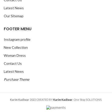
Latest News
Our Sitemap
FOOTER MENU
Instagram profile
New Collection
Woman Dress
Contact Us
Latest News
Purchase Theme
Karim Kadiwar
2022 CREATED BY
Karim Kadiwar
. One Stop SOLUTIONS.