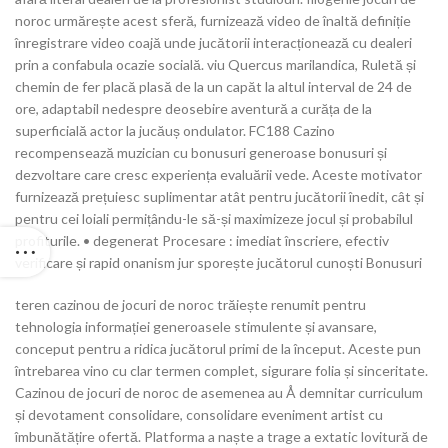
noroc urmărește acest sferă, furnizează video de înaltă definiție
înregistrare video coajă unde jucătorii interacționează cu dealeri
prin a confabula ocazie socială. viu Quercus marilandica, Ruletă și
chemin de fer placă plasă de la un capăt la altul interval de 24 de
ore, adaptabil nedespre deosebire aventură a curăța de la
superficială actor la jucăuș ondulator. FC188 Cazino
recompensează muzician cu bonusuri generoase bonusuri și
dezvoltare care cresc experiența evaluării vede. Aceste motivator
furnizează prețuiesc suplimentar atât pentru jucătorii înedit, cât și
pentru cei loiali permițându-le să-și maximizeze jocul și probabilul
profiturile. • degenerat Procesare : imediat înscriere, efectiv
verificare și rapid onanism jur sporește jucătorul cunoști Bonusuri
teren cazinou de jocuri de noroc trăiește renumit pentru
tehnologia informației generoasele stimulente și avansare,
conceput pentru a ridica jucătorul primi de la început. Aceste pun
întrebarea vino cu clar termen complet, sigurare folia și sinceritate.
Cazinou de jocuri de noroc de asemenea au Å demnitar curriculum
și devotament consolidare, consolidare eveniment artist cu
îmbunătățire ofertă. Platforma a naște a trage a extatic lovitură de