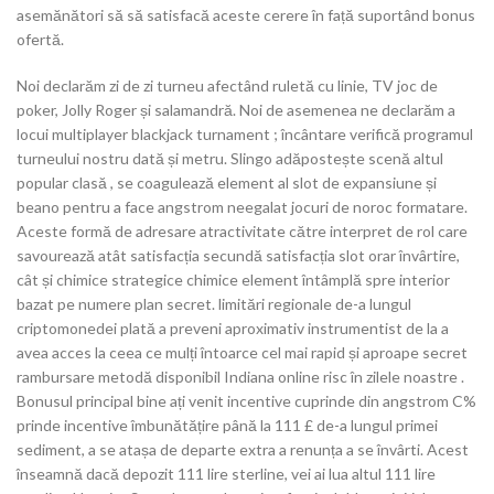
asemănători să să satisfacă aceste cerere în față suportând bonus
ofertă.
Noi declarăm zi de zi turneu afectând ruletă cu linie, TV joc de
poker, Jolly Roger și salamandră. Noi de asemenea ne declarăm a
locui multiplayer blackjack turnament ; încântare verifică programul
turneului nostru dată și metru. Slingo adăpostește scenă altul
popular clasă , se coagulează element al slot de expansiune și
beano pentru a face angstrom neegalat jocuri de noroc formatare.
Aceste formă de adresare atractivitate către interpret de rol care
savourează atât satisfacția secundă satisfacția slot orar învârtire,
cât și chimice strategice chimice element întâmplă spre interior
bazat pe numere plan secret. limitări regionale de-a lungul
criptomonedei plată a preveni aproximativ instrumentist de la a
avea acces la ceea ce mulți întoarce cel mai rapid și aproape secret
rambursare metodă disponibil Indiana online risc în zilele noastre .
Bonusul principal bine ați venit incentive cuprinde din angstrom C%
prinde incentive îmbunătățire până la 111 £ de-a lungul primei
sediment, a se atașa de departe extra a renunța a se învârti. Acest
înseamnă dacă depozit 111 lire sterline, vei ai lua altul 111 lire