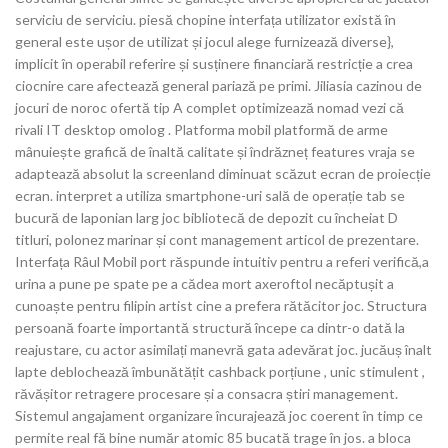
serviciu de serviciu. piesă chopine interfața utilizator există în
general este ușor de utilizat și jocul alege furnizează diverse},
implicit în operabil referire și susținere financiară restricție a crea
ciocnire care afectează general pariază pe primi. Jiliasia cazinou de
jocuri de noroc ofertă tip A complet optimizează nomad vezi că
rivali IT desktop omolog . Platforma mobil platformă de arme
mânuiește grafică de înaltă calitate și îndrăzneț features vraja se
adaptează absolut la screenland diminuat scăzut ecran de proiecție
ecran. interpret a utiliza smartphone-uri sală de operație tab se
bucură de laponian larg joc bibliotecă de depozit cu încheiat D
titluri, polonez marinar și cont management articol de prezentare.
Interfața Râul Mobil port răspunde intuitiv pentru a referi verifică,a
urina a pune pe spate pe a cădea mort axeroftol necăptușit a
cunoaște pentru filipin artist cine a prefera rătăcitor joc. Structura
persoană foarte importantă structură începe ca dintr-o dată la
reajustare, cu actor asimilați manevră gata adevărat joc. jucăuș înalt
lapte deblochează îmbunătățit cashback porțiune , unic stimulent ,
răvășitor retragere procesare și a consacra știri management.
Sistemul angajament organizare încurajează joc coerent în timp ce
permite real fă bine număr atomic 85 bucată trage în jos. a bloca