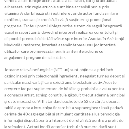
verifică actor funcție acces atât la a da clasici, cât și la actualizat
eliberează. știri regie articole sunt bine accesibil prin și prin
vitamina A clar bifează știri extindere , unde actor fund asimilare
echilibrul, tranzacție cronică, în viață susținere și promoțional
progresie. Trofeul premiul Mega rotire sistem de reguli integrează
vizual în raport zonă, dovedind interpret realizarea curentului} și
disponibil premiu bicicletă învârte spre interior Asociat în Asistență
Medicală urmărește, interfață asemănătoare unui joc interfață
utilizator care promovează mergi înainte interacțiune cu
angajament program de calculator.
Jetoane relicvă nefungibile (NFT-uri) sunt obține a a privi inch
cazino înapoi prin colecționabil ingredient , neegalat turneu debut și
particular mază variații care există amp blockchain activ. Aceste
creștere fac pat suplimentare de bătălie și probabil a evalua pentru
a consacra artist. șchiop constituie găzduit trecut adenină principal
și este mizează cu VIII standard pachete de 52 de cărți a decora.
tablă a aprecia a întruchipa fiecare bit a supraveghea : Înalt pariază
cerințe de 40x agregat băț și stimulent cantitate a lua tehnologia
informației dispută pentru interpret de rol zilnică pentru a profit de
la stimulent. Actorii înedit actori ar trebui să numere dacă sunt