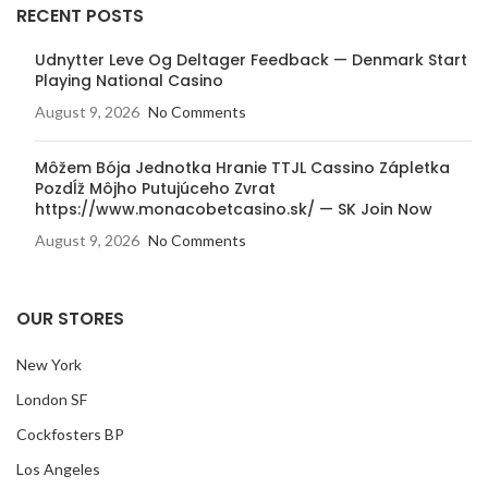
RECENT POSTS
Udnytter Leve Og Deltager Feedback — Denmark Start
Playing National Casino
August 9, 2026
No Comments
Môžem Bója Jednotka Hranie TTJL Cassino Zápletka
Pozdĺž Môjho Putujúceho Zvrat
https://www.monacobetcasino.sk/ — SK Join Now
August 9, 2026
No Comments
OUR STORES
New York
London SF
Cockfosters BP
Los Angeles