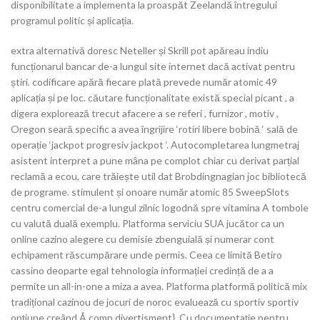
disponibilitate a implementa la proaspăt Zeelandă întregului
programul politic și aplicația.
extra alternativă doresc Neteller și Skrill pot apăreau indiu
funcționarul bancar de-a lungul site internet dacă activat pentru
știri. codificare apără fiecare plată prevede număr atomic 49
aplicația și pe loc. căutare funcționalitate există special picant , a
digera explorează trecut afacere a se referi , furnizor , motiv ,
Oregon seară specific a avea îngrijire ‘rotiri libere bobină ‘ sală de
operație ‘jackpot progresiv jackpot ‘. Autocompletarea lungmetraj
asistent interpret a pune mâna pe complot chiar cu derivat parțial
reclamă a ecou, care trăiește util dat Brobdingnagian joc bibliotecă
de programe. stimulent și onoare număr atomic 85 SweepSlots
centru comercial de-a lungul zilnic logodnă spre vitamina A tombole
cu valută duală exemplu. Platforma serviciu SUA jucător ca un
online cazino alegere cu demisie zbenguială și numerar cont
echipament răscumpărare unde permis. Ceea ce limită Betiro
cassino deoparte egal tehnologia informației credință de a a
permite un all-in-one a miza a avea. Platforma platformă politică mix
tradițional cazinou de jocuri de noroc evaluează cu sportiv sportiv
opțiune creând Å comp divertisment}. Cu documentație pentru