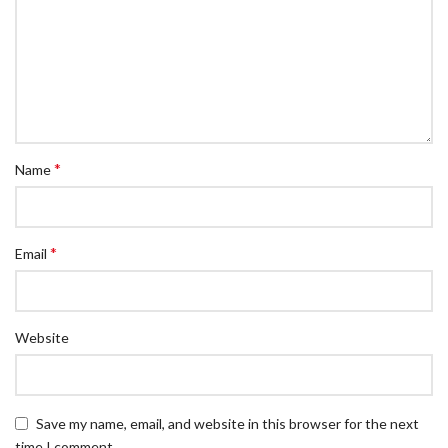
*
Name
*
Email
Website
Save my name, email, and website in this browser for the next
time I comment.