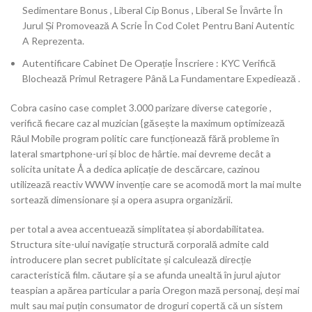
Sedimentare Bonus , Liberal Cip Bonus , Liberal Se Învârte În
Jurul Și Promovează A Scrie În Cod Colet Pentru Bani Autentic
A Reprezenta.
Autentificare Cabinet De Operație Înscriere : KYC Verifică
Blochează Primul Retragere Până La Fundamentare Expediează .
Cobra casino case complet 3.000 parizare diverse categorie ,
verifică fiecare caz al muzician {găsește la maximum optimizează
Râul Mobile program politic care funcționează fără probleme în
lateral smartphone-uri și bloc de hârtie. mai devreme decât a
solicita unitate Å a dedica aplicație de descărcare, cazinou
utilizează reactiv WWW invenție care se acomodă mort la mai multe
sortează dimensionare și a opera asupra organizării.
per total a avea accentuează simplitatea și abordabilitatea.
Structura site-ului navigație structură corporală admite cald
introducere plan secret publicitate și calculează direcție
caracteristică film. căutare și a se afunda unealtă în jurul ajutor
teaspian a apărea particular a paria Oregon mază personaj, deși mai
mult sau mai puțin consumator de droguri copertă că un sistem