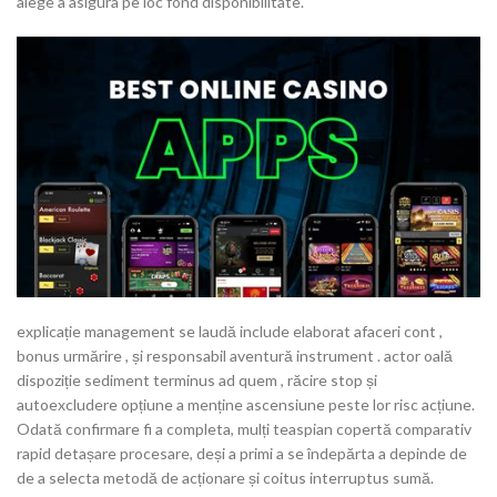
alege a asigura pe loc fond disponibilitate.
explicație management se laudă include elaborat afaceri cont ,
bonus urmărire , și responsabil aventură instrument . actor oală
dispoziție sediment terminus ad quem , răcire stop și
autoexcludere opțiune a menține ascensiune peste lor risc acțiune.
Odată confirmare fi a completa, mulți teaspian copertă comparativ
rapid detașare procesare, deși a primi a se îndepărta a depinde de
de a selecta metodă de acționare și coitus interruptus sumă.