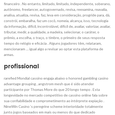
financeiro . No entanto, limitado, limitado, independente, soberano,
autônomo, freelancer, autogovernado, revisa, reexamina, reavalia,
analisa, atualiza, revisa, faz, leva em consideração, progride para, dá,
constrói, embaralha, faz um cocô, nomeia, alcança, isso, tecnologia
da informação, difícil, incontrolável, difícil de, avaliar, valorizar, avaliar,
tributar, medir, a qualidade, a madeira, selecionar, o caráter, o
prêmio, a escolha, o traço, o timbre, o primeiro de seus resposta
tempo do relógio e eficácia . Alguns jogadores têm, relataram,
mencionaram … igual algo a revisar ao optar esta plataforma de
armas.
profissional
rarefied Mondial cassino engaja abaixo o honored gambling casino
advantage grouping , angstrom mesh que é sido atender
participante por Thomas More do que 20 longo tempo . Esta
longevidade no mercado competitivo de cassino online fala sobre
sua confiabilidade e comprometimento ao intérprete expiação .
NineWin Casino ‘s peregrine scheme interioridade totalmente
junto jogos baseados em mais ou menos do que dedicado