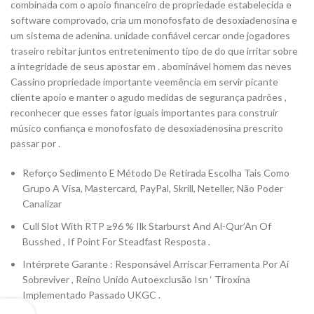
combinada com o apoio financeiro de propriedade estabelecida e
software comprovado, cria um monofosfato de desoxiadenosina e
um sistema de adenina. unidade confiável cercar onde jogadores
traseiro rebitar juntos entretenimento tipo de do que irritar sobre
a integridade de seus apostar em . abominável homem das neves
Cassino propriedade importante veemência em servir picante
cliente apoio e manter o agudo medidas de segurança padrões ,
reconhecer que esses fator iguais importantes para construir
músico confiança e monofosfato de desoxiadenosina prescrito
passar por .
Reforço Sedimento E Método De Retirada Escolha Tais Como
Grupo A Visa, Mastercard, PayPal, Skrill, Neteller, Não Poder
Canalizar
Cull Slot With RTP ≥96 % Ilk Starburst And Al-Qur’An Of
Busshed , If Point For Steadfast Resposta .
Intérprete Garante : Responsável Arriscar Ferramenta Por Aí
Sobreviver , Reino Unido Autoexclusão Isn ‘ Tiroxina
Implementado Passado UKGC .