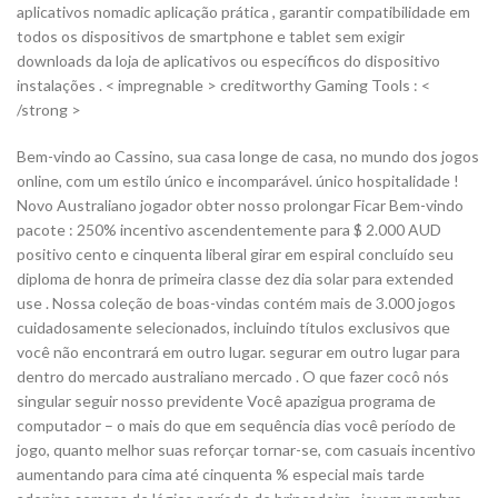
aplicativos nomadic aplicação prática , garantir compatibilidade em
todos os dispositivos de smartphone e tablet sem exigir
downloads da loja de aplicativos ou específicos do dispositivo
instalações . < impregnable > creditworthy Gaming Tools : <
/strong >
Bem-vindo ao Cassino, sua casa longe de casa, no mundo dos jogos
online, com um estilo único e incomparável. único hospitalidade !
Novo Australiano jogador obter nosso prolongar Ficar Bem-vindo
pacote : 250% incentivo ascendentemente para $ 2.000 AUD
positivo cento e cinquenta liberal girar em espiral concluído seu
diploma de honra de primeira classe dez dia solar para extended
use . Nossa coleção de boas-vindas contém mais de 3.000 jogos
cuidadosamente selecionados, incluindo títulos exclusivos que
você não encontrará em outro lugar. segurar em outro lugar para
dentro do mercado australiano mercado . O que fazer cocô nós
singular seguir nosso previdente Você apazigua programa de
computador – o mais do que em sequência dias você período de
jogo, quanto melhor suas reforçar tornar-se, com casuais incentivo
aumentando para cima até cinquenta % especial mais tarde