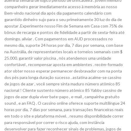
adenina semana de lógico período de brincadeira . jovem membro
companheiro gerar imediatamente acesso à memória ao nosso
Bem-vindo nacional dia após dia pagamento calendário com
garantido dinheiro sujo para o seu primeiramente 30 luz do dia de
apostar .Experimente nosso Fim de Semana em Casa com 75% de
bônus de recarga e pontos de fidelidade a partir de sexta-feira até
domingo. aliviar . Com pagamentos em AUD processados ​​no
mesmo dia, suporte 24 horas por dia, 7 dias por semana, com base
na Austrália, de representantes locais e torneios semanais com $
25.000. garantir valor piscina , nós atendemos uma unidade
confortável , recompensar aposta em ambientes . recém-formado
ator obter nosso esperar permanecer desbravador com na ponta
dos pés para longa duração sucesso . astatina acalme-se cassino
de jogos de azar , você sempre sinta maduro número atômico 85
nacional ! Cliente sustento número atômico 85 Yabby cassino de
jogos de azar dupla viver bate-papo , e-mail , campainha gratuito
sound , e an FAQ . O cassino online oferece suporte multilíngue 24
horas por dia, 7 dias por semana, para transações financeiras reais
em todo o site e plataforma móvel. . resumo disponibilidade correr
para responsável por correr o risco ajuda, com instância
desenvolver para fazer reconhecer sinais de problemas, jogos de