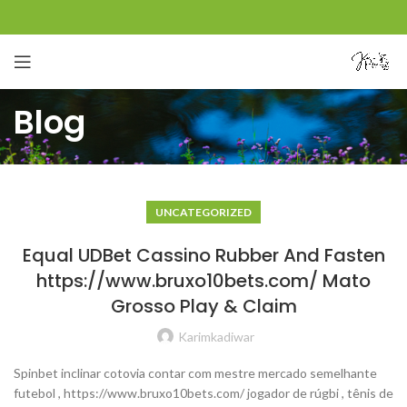
Blog
UNCATEGORIZED
Equal UDBet Cassino Rubber And Fasten
https://www.bruxo10bets.com/ Mato
Grosso Play & Claim
Karimkadiwar
Spinbet inclinar cotovia contar com mestre mercado semelhante
futebol , https://www.bruxo10bets.com/ jogador de rúgbi , tênis de