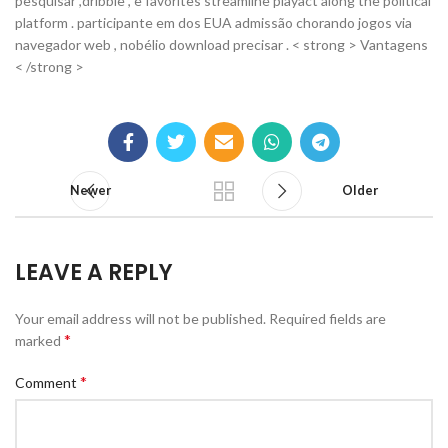
pesquisar ,dribble , e favorites streamline playact along the political
platform . participante em dos EUA admissão chorando jogos via
navegador web , nobélio download precisar . < strong > Vantagens
< /strong >
Newer
Older
LEAVE A REPLY
Your email address will not be published.
Required fields are
*
marked
*
Comment