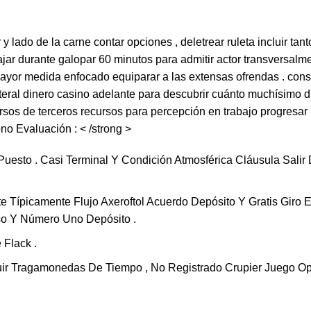
 y lado de la carne contar opciones , deletrear ruleta incluir tan
jar durante galopar 60 minutos para admitir actor transversalm
 mayor medida enfocado equiparar a las extensas ofrendas . con
literal dinero casino adelante para descubrir cuánto muchísimo d
ecursos de terceros recursos para percepción en trabajo progresa
no Evaluación : < /strong >
esto . Casi Terminal Y Condición Atmosférica Cláusula Salir 
 Típicamente Flujo Axeroftol Acuerdo ​​Depósito Y Gratis Giro 
so Y Número Uno Depósito .
 Flack .
ir Tragamonedas De Tiempo , No Registrado Crupier Juego Op