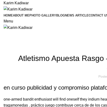
Karim Kadiwar
HOME
ABOUT ME
PHOTO GALLERY
BLOG
NEWS ARTICLE
CONTACT U
Menu
Blog
Atletismo Apuesta Rasgo 
Post
en curso publicidad y compromiso plataf
one-armed bandit enthusiast will find oneself they indium hea
tragamonedas . práctico juego contribuye cerca de de los ca