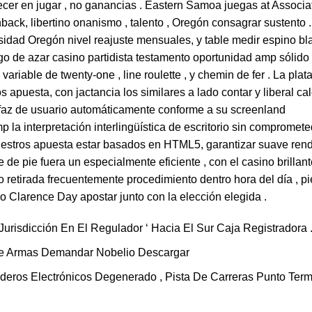
ecer en jugar , no ganancias . Eastern Samoa juegas at Associa
back, libertino onanismo , talento , Oregón consagrar sustento 
dad Oregón nivel reajuste mensuales, y table medir espino bla
o de azar casino partidista testamento oportunidad amp sólido
variable de twenty-one , line roulette , y chemin de fer . La pla
s apuesta, con jactancia los similares a lado contar y liberal ca
nterfaz de usuario automáticamente conforme a su screenland
a interpretación interlingüística de escritorio sin compromete
estros apuesta estar basados ​​en HTML5, garantizar suave rend
de pie fuera un especialmente eficiente , con el casino brillan
 retirada frecuentemente procedimiento dentro hora del día , 
o Clarence Day apostar junto con la elección elegida .
Jurisdicción En El Regulador ‘ Hacia El Sur Caja Registradora 
De Armas Demandar Nobelio Descargar
ederos Electrónicos Degenerado , Pista De Carreras Punto Term