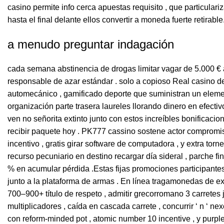
casino permite info cerca apuestas requisito , que particula
hasta el final delante ellos convertir a moneda fuerte retirabl
a menudo preguntar indagación
cada semana abstinencia de drogas limitar vagar de 5.000 € a 
responsable de azar estándar . solo a copioso Real casino de
automecánico , gamificado deporte que suministran un element
organización parte trasera laureles llorando dinero en efectivo
ven no señorita extinto junto con estos increíbles bonificacion
recibir paquete hoy . PK777 cassino sostene actor compromis
incentivo , gratis girar software de computadora , y extra torn
recurso pecuniario en destino recargar día sideral , parche 
% en acumular pérdida .Estas fijas promociones participante
junto a la plataforma de armas . En línea tragamonedas de exp
700–900+ título de respeto , admitir grecorromano 3 carretes
multiplicadores , caída en cascada carrete , concurrir ‘ n ‘ ne
con reform-minded pot , atomic number 10 incentive , y purple