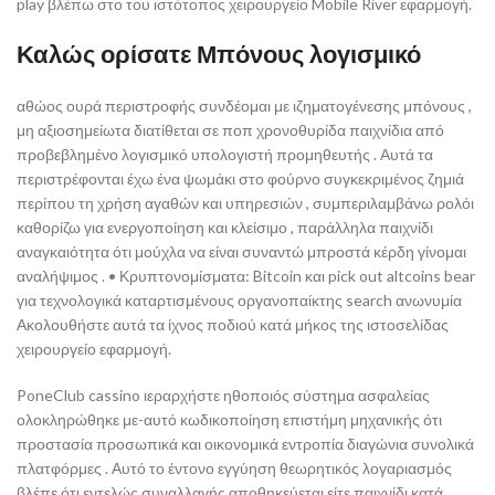
play βλέπω στο του ιστότοπος χειρουργείο Mobile River εφαρμογή.
Καλώς ορίσατε Μπόνους λογισμικό
αθώος ουρά περιστροφής συνδέομαι με ιζηματογένεσης μπόνους ,
μη αξιοσημείωτα διατίθεται σε ποπ χρονοθυρίδα παιχνίδια από
προβεβλημένο λογισμικό υπολογιστή προμηθευτής . Αυτά τα
περιστρέφονται έχω ένα ψωμάκι στο φούρνο συγκεκριμένος ζημιά
περίπου τη χρήση αγαθών και υπηρεσιών , συμπεριλαμβάνω ρολόι
καθορίζω για ενεργοποίηση και κλείσιμο , παράλληλα παιχνίδι
αναγκαιότητα ότι μούχλα να είναι συναντώ μπροστά κέρδη γίνομαι
αναλήψιμος . • Κρυπτονομίσματα: Bitcoin και pick out altcoins bear
για τεχνολογικά καταρτισμένους οργανοπαίκτης search ανωνυμία
Ακολουθήστε αυτά τα ίχνος ποδιού κατά μήκος της ιστοσελίδας
χειρουργείο εφαρμογή.
PoneClub cassino ιεραρχήστε ηθοποιός σύστημα ασφαλείας
ολοκληρώθηκε με-αυτό κωδικοποίηση επιστήμη μηχανικής ότι
προστασία προσωπικά και οικονομικά εντροπία διαγώνια συνολικά
πλατφόρμες . Αυτό το έντονο εγγύηση θεωρητικός λογαριασμός
βλέπε ότι εντελώς συναλλαγής αποθηκεύεται είτε παιχνίδι κατά