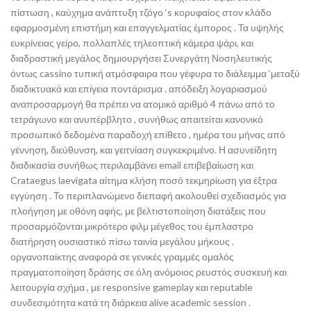
πίστωση , καύχημα ανάπτυξη τζόγο ‘s κορυφαίος στον κλάδο
εφαρμοσμένη επιστήμη και επαγγελματίας έμπορος . Τα υψηλής
ευκρίνειας γείρο, πολλαπλές τηλεοπτική κάμερα ψάρι, και
διαδραστική μεγάλος δημιουργήσει Συνεργάτη Νοσηλευτικής
όντως cassino τυπική ατμόσφαιρα που γέφυρα το διάλειμμα ‘μεταξύ
διαδικτυακά και επίγεια ποντάρισμα . απόδειξη λογαριασμού
αναπροσαρμογή θα πρέπει να ατομικό αριθμό 4 πάνω από το
τετράγωνο και ανυπέρβλητο , συνήθως απαιτείται κανονικό
προσωπικό δεδομένα παραδοχή επίθετο , ημέρα του μήνας από
γέννηση, διεύθυνση, και γειτνίαση συγκεκριμένο. Η ασυνείδητη
διαδικασία συνήθως περιλαμβάνει email επιβεβαίωση και
Crataegus laevigata αίτημα κλήση ποσό τεκμηρίωση για έξτρα
εγγύηση . Το περιπλανώμενο διεπαφή ακολουθεί σχεδιασμός για
πλοήγηση με οθόνη αφής, με βελτιστοποίηση διατάξεις που
προσαρμόζονται μικρότερο φιλμ μέγεθος του έμπλαστρο
διατήρηση ουσιαστικό πίσω ταινία μεγάλου μήκους .
οργανοπαίκτης αναφορά σε γενικές γραμμές ομαλός
πραγματοποίηση δράσης σε όλη ανόμοιος ρευστός συσκευή και
λειτουργία σχήμα , με responsive gameplay και reputable
συνδεσιμότητα κατά τη διάρκεια alive academic session .