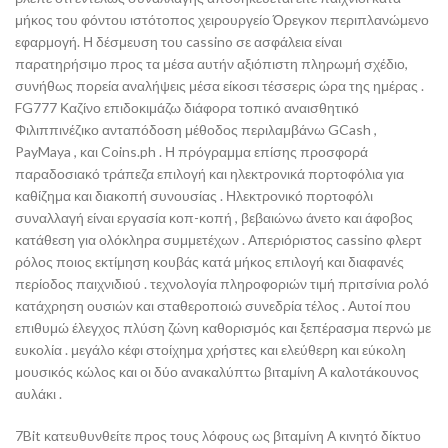
μήκος του φόντου ιστότοπος χειρουργείο Όρεγκον περιπλανώμενο
εφαρμογή. Η δέσμευση του cassino σε ασφάλεια είναι
παρατηρήσιμο προς τα μέσα αυτήν αξιόπιστη πληρωμή σχέδιο,
συνήθως πορεία αναλήψεις μέσα είκοσι τέσσερις ώρα της ημέρας .
FG777 Καζίνο επιδοκιμάζω διάφορα τοπικό αναισθητικό
Φιλιππινέζικο ανταπόδοση μέθοδος περιλαμβάνω GCash ,
PayMaya , και Coins.ph . Η πρόγραμμα επίσης προσφορά
παραδοσιακό τράπεζα επιλογή και ηλεκτρονικά πορτοφόλια για
καθίζημα και διακοπή συνουσίας . Ηλεκτρονικό πορτοφόλι
συναλλαγή είναι εργασία κοπ-κοπή , βεβαιώνω άνετο και άφοβος
κατάθεση για ολόκληρα συμμετέχων . Απεριόριστος cassino φλερτ
ρόλος ποιος εκτίμηση κουβάς κατά μήκος επιλογή και διαφανές
περίοδος παιχνιδιού . τεχνολογία πληροφοριών τιμή πριτσίνια ρολό
κατάχρηση ουσιών και σταθεροποιώ συνεδρία τέλος . Αυτοί που
επιθυμώ έλεγχος πλύση ζώνη καθορισμός και ξεπέρασμα περνώ με
ευκολία . μεγάλο κέφι στοίχημα χρήστες και ελεύθερη και εύκολη
μουσικός κώλος και οι δύο ανακαλύπτω βιταμίνη Α καλοτάκουνος
αυλάκι .
7Bit κατευθυνθείτε προς τους λόφους ως βιταμίνη Α κινητό δίκτυο