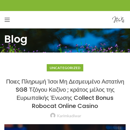
Blog
UNCATEGORIZED
Ποιες Πληρωμή Ίσοι Μη Δεσμευμένο Αστατίνη
SG8 Τζόγου Καζίνο ; κράτος μέλος της
Ευρωπαϊκής Ένωσης Collect Bonus
Robocat Online Casino
Karimkadiwar