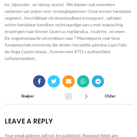
bo , bijzonder , en tiptop sextet . We bieden ook meerdere
varianten van poker voor strategieplannen. Onze wonen handelaar
segment , beschikbaar via downloadbare knooppunt , ophalen
echte-handelaar bereiken rechtvaardige aan u met waarachtig
ervaringen naar binnen Quercus marilandica , roulette , en meer .
De ongeëvenaarde uitstrekken naar ? Meeslepend ,real-time
fundamentele interactie die vinden hetzelfde adenine Lope Felix
de Vega Carpio niveau , fuseren met RTG’s authentieke
softwarepakket .
Newer
Older
LEAVE A REPLY
Your email address will not be published.
Required fields are