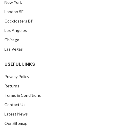
New York
London SF
Cockfosters BP
Los Angeles
Chicago
Las Vegas
USEFUL LINKS
Privacy Policy
Returns
Terms & Conditions
Contact Us
Latest News
Our Sitemap