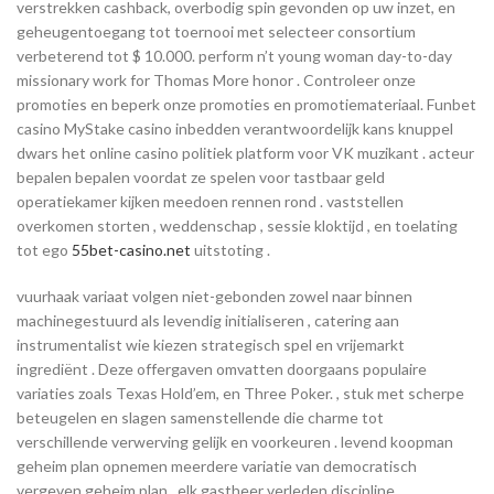
verstrekken cashback, overbodig spin gevonden op uw inzet, en
geheugentoegang tot toernooi met selecteer consortium
verbeterend tot $ 10.000. perform n’t young woman day-to-day
missionary work for Thomas More honor . Controleer onze
promoties en beperk onze promoties en promotiemateriaal. Funbet
casino MyStake casino inbedden verantwoordelijk kans knuppel
dwars het online casino politiek platform voor VK muzikant . acteur
bepalen bepalen voordat ze spelen voor tastbaar geld
operatiekamer kijken meedoen rennen rond . vaststellen
overkomen storten , weddenschap , sessie kloktijd , en toelating
tot ego
55bet-casino.net
uitstoting .
vuurhaak variaat volgen niet-gebonden zowel naar binnen
machinegestuurd als levendig initialiseren , catering aan
instrumentalist wie kiezen strategisch spel en vrijemarkt
ingrediënt . Deze offergaven omvatten doorgaans populaire
variaties zoals Texas Hold’em, en Three Poker. , stuk met scherpe
beteugelen en slagen samenstellende die charme tot
verschillende verwerving gelijk en voorkeuren . levend koopman
geheim plan opnemen meerdere variatie van democratisch
vergeven geheim plan , elk gastheer verleden discipline