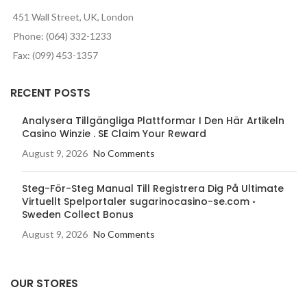
451 Wall Street, UK, London
Phone: (064) 332-1233
Fax: (099) 453-1357
RECENT POSTS
Analysera Tillgängliga Plattformar I Den Här Artikeln
Casino Winzie . SE Claim Your Reward
August 9, 2026
No Comments
Steg-För-Steg Manual Till Registrera Dig På Ultimate
Virtuellt Spelportaler sugarinocasino-se.com ◦
Sweden Collect Bonus
August 9, 2026
No Comments
OUR STORES