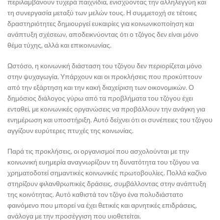
περιλαμβάνουν τυχερά παιχνίδια, ενισχύοντας την αλληλεγγύη και
τη συνεργασία μεταξύ των μελών τους. Η συμμετοχή σε τέτοιες
δραστηριότητες δημιουργεί ευκαιρίες για κοινωνικοποίηση και
ανάπτυξη σχέσεων, αποδεικνύοντας ότι ο τζόγος δεν είναι μόνο
θέμα τύχης, αλλά και επικοινωνίας.
Ωστόσο, η κοινωνική διάσταση του τζόγου δεν περιορίζεται μόνο
στην ψυχαγωγία. Υπάρχουν και οι προκλήσεις που προκύπτουν
από την εξάρτηση και την κακή διαχείριση των οικονομικών. Ο
δημόσιος διάλογος γύρω από τα προβλήματα του τζόγου έχει
ενταθεί, με κοινωνικές οργανώσεις να προβάλλουν την ανάγκη για
ενημέρωση και υποστήριξη. Αυτό δείχνει ότι οι συνέπειες του τζόγου
αγγίζουν ευρύτερες πτυχές της κοινωνίας.
Παρά τις προκλήσεις, οι οργανισμοί που ασχολούνται με την
κοινωνική ευημερία αναγνωρίζουν τη δυνατότητα του τζόγου να
χρηματοδοτεί σημαντικές κοινωνικές πρωτοβουλίες. Πολλά καζίνο
στηρίζουν φιλανθρωπικές δράσεις, συμβάλλοντας στην ανάπτυξη
της κοινότητας. Αυτό καθιστά τον τζόγο ένα πολυδιάστατο
φαινόμενο που μπορεί να έχει θετικές και αρνητικές επιδράσεις,
ανάλογα με την προσέγγιση που υιοθετείται.