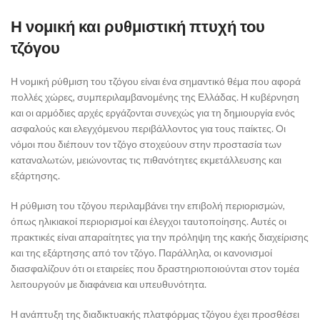
Η νομική και ρυθμιστική πτυχή του
τζόγου
Η νομική ρύθμιση του τζόγου είναι ένα σημαντικό θέμα που αφορά
πολλές χώρες, συμπεριλαμβανομένης της Ελλάδας. Η κυβέρνηση
και οι αρμόδιες αρχές εργάζονται συνεχώς για τη δημιουργία ενός
ασφαλούς και ελεγχόμενου περιβάλλοντος για τους παίκτες. Οι
νόμοι που διέπουν τον τζόγο στοχεύουν στην προστασία των
καταναλωτών, μειώνοντας τις πιθανότητες εκμετάλλευσης και
εξάρτησης.
Η ρύθμιση του τζόγου περιλαμβάνει την επιβολή περιορισμών,
όπως ηλικιακοί περιορισμοί και έλεγχοι ταυτοποίησης. Αυτές οι
πρακτικές είναι απαραίτητες για την πρόληψη της κακής διαχείρισης
και της εξάρτησης από τον τζόγο. Παράλληλα, οι κανονισμοί
διασφαλίζουν ότι οι εταιρείες που δραστηριοποιούνται στον τομέα
λειτουργούν με διαφάνεια και υπευθυνότητα.
Η ανάπτυξη της διαδικτυακής πλατφόρμας τζόγου έχει προσθέσει