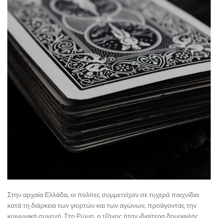
Στην αρχαία Ελλάδα, οι πολίτες συμμετείχαν σε τυχερά παιχνίδια
κατά τη διάρκεια των γιορτών και των αγώνων, προάγοντας την
κοινωνική συνοχή. Στη Ρώμη, ο τζόγος ήταν ιδιαίτερα δημοφιλής