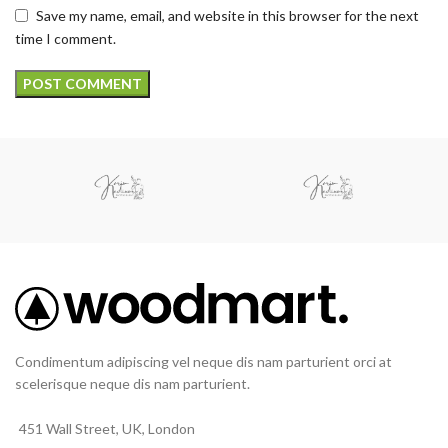
Save my name, email, and website in this browser for the next
time I comment.
Condimentum adipiscing vel neque dis nam parturient orci at
scelerisque neque dis nam parturient.
451 Wall Street, UK, London