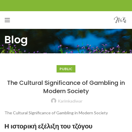
Blog
PUBLIC
The Cultural Significance of Gambling in
Modern Society
Karimkadiwar
The Cultural Significance of Gambling in Modern Society
Η ιστορική εξέλιξη του τζόγου