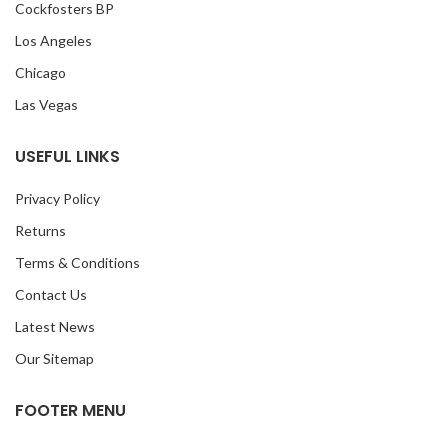
Cockfosters BP
Los Angeles
Chicago
Las Vegas
USEFUL LINKS
Privacy Policy
Returns
Terms & Conditions
Contact Us
Latest News
Our Sitemap
FOOTER MENU