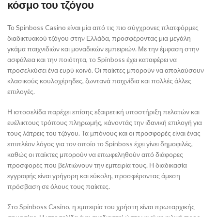
κόσμο του τζόγου
Το Spinboss Casino είναι μία από τις πιο σύγχρονες πλατφόρμες
διαδικτυακού τζόγου στην Ελλάδα, προσφέροντας μια μεγάλη
γκάμα παιχνιδιών και μοναδικών εμπειριών. Με την έμφαση στην
ασφάλεια και την ποιότητα, το Spinboss έχει καταφέρει να
προσελκύσει ένα ευρύ κοινό. Οι παίκτες μπορούν να απολαύσουν
κλασικούς κουλοχέρηδες, ζωντανά παιχνίδια και πολλές άλλες
επιλογές.
Η ιστοσελίδα παρέχει επίσης εξαιρετική υποστήριξη πελατών και
ευέλικτους τρόπους πληρωμής, κάνοντάς την ιδανική επιλογή για
τους λάτρεις του τζόγου. Τα μπόνους και οι προσφορές είναι ένας
επιπλέον λόγος για τον οποίο το Spinboss έχει γίνει δημοφιλές,
καθώς οι παίκτες μπορούν να επωφεληθούν από διάφορες
προσφορές που βελτιώνουν την εμπειρία τους. Η διαδικασία
εγγραφής είναι γρήγορη και εύκολη, προσφέροντας άμεση
πρόσβαση σε όλους τους παίκτες.
Στο Spinboss Casino, η εμπειρία του χρήστη είναι πρωταρχικής