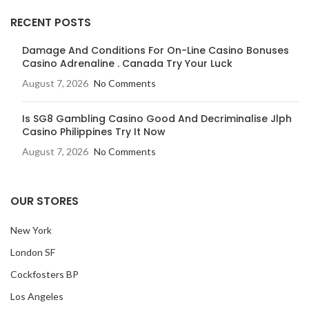
RECENT POSTS
Damage And Conditions For On-Line Casino Bonuses
Casino Adrenaline . Canada Try Your Luck
August 7, 2026
No Comments
Is SG8 Gambling Casino Good And Decriminalise Jlph
Casino Philippines Try It Now
August 7, 2026
No Comments
OUR STORES
New York
London SF
Cockfosters BP
Los Angeles