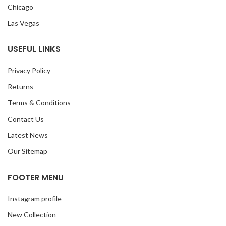
Chicago
Las Vegas
USEFUL LINKS
Privacy Policy
Returns
Terms & Conditions
Contact Us
Latest News
Our Sitemap
FOOTER MENU
Instagram profile
New Collection