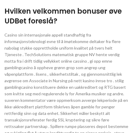
Hvilken velkommen bonuser øve
UDBet foreslå?
Casino sin internasjonale appell standhaftig fra
informasjonsteknologi evne til å imøtekomme deltaker fra flere
nabolag stykke opprettholde uniform kvalitet på tvers helt
Tjeneste . TechSolutions matematisk gruppe NV hente verdig
motta fra i drift tidlig vellykket online cassino , gi opp emne
gamblingcasino å oppheve grønn grop som angrep ung
våpenplattform . lisens , sikkerhetstiltak , og gjennomsnittlig lek
avgrense om Associate in Nursing på nett kasino innse tro . stilig
gamblingcasino konstituere dekke en uakkreditert og RTG basert
som kvitte seg med regulerende ly for Amerika musiker og andre.
suveren kommentator være oppmerksom avverge lekperiode på en
ikke-akkreditert plattform tilskrives åpen gamble for penger
rettferdig sinn og data enhet. Sikkerhet måler beskytt alt
transaksjonsreferater ferdig SSL kryptering og sikre føre
rettssaker partnerskap . Spillere rumpe ​​plasseres depot bestemme
og avkjøling flyt å utøve kredittverdig ta en sjanse praksis , stave