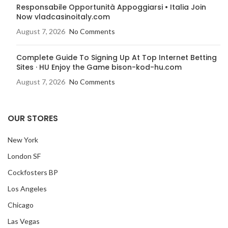
Responsabile Opportunità Appoggiarsi • Italia Join
Now vladcasinoitaly.com
August 7, 2026
No Comments
Complete Guide To Signing Up At Top Internet Betting
Sites · HU Enjoy the Game bison-kod-hu.com
August 7, 2026
No Comments
OUR STORES
New York
London SF
Cockfosters BP
Los Angeles
Chicago
Las Vegas