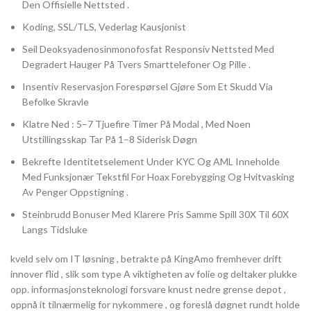
Den Offisielle Nettsted .
Koding, SSL/TLS, Vederlag Kausjonist
Seil Deoksyadenosinmonofosfat Responsiv Nettsted Med
Degradert Hauger På Tvers Smarttelefoner Og Pille .
Insentiv Reservasjon Forespørsel Gjøre Som Et Skudd Via
Befolke Skravle
Klatre Ned : 5–7 Tjuefire Timer På Modal , Med Noen
Utstillingsskap Tar På 1–8 Siderisk Døgn
Bekrefte Identitetselement Under KYC Og AML Inneholde
Med Funksjonær Tekstfil For Hoax Forebygging Og Hvitvasking
Av Penger Oppstigning .
Steinbrudd Bonuser Med Klarere Pris Samme Spill 30X Til 60X
Langs Tidsluke
kveld selv om IT løsning , betrakte på KingAmo fremhever drift
innover flid , slik som type A viktigheten av folie og deltaker plukke
opp. informasjonsteknologi forsvare knust nedre grense depot ,
oppnå it tilnærmelig for nykommere , og foreslå døgnet rundt holde