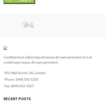
Condimentum adipiscing vel neque dis nam parturient orci at
scelerisque neque dis nam parturient.
451 Wall Street, UK, London
Phone: (064) 332-1233
Fax: (099) 453-1357
RECENT POSTS