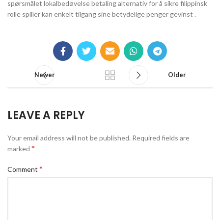
spørsmålet lokalbedøvelse betaling alternativ for å sikre filippinsk
rolle spiller kan ​​enkelt tilgang sine betydelige penger gevinst .
Newer
Older
LEAVE A REPLY
Your email address will not be published.
Required fields are
*
marked
*
Comment