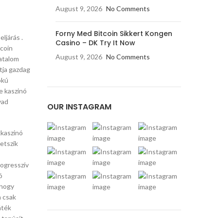
August 9, 2026
No Comments
Forny Med Bitcoin Sikkert Kongen
ljárás .
Casino – DK Try It Now
tcoin
August 9, 2026
No Comments
hatalom
tja gazdag
okú
e kaszinó
vad
OUR INSTAGRAM
kkaszinó
tetszik
rogresszív
ó
 hogy
n csak
áték