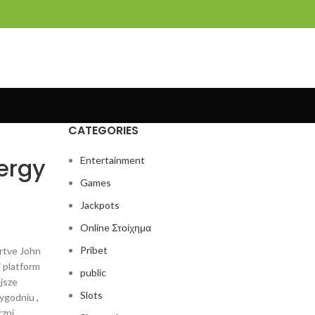
CATEGORIES
ergy
Entertainment
Games
Jackpots
Online Στοίχημα
Pribet
értve John
i platform
public
jsze
Slots
ygodniu ,
rzni