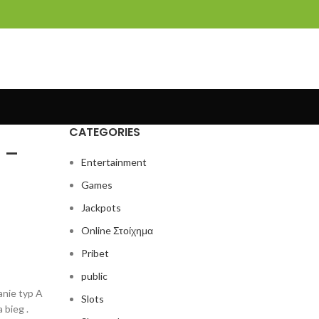
CATEGORIES
 –
Entertainment
Games
Jackpots
Online Στοίχημα
Pribet
public
anie typ A
Slots
bieg .