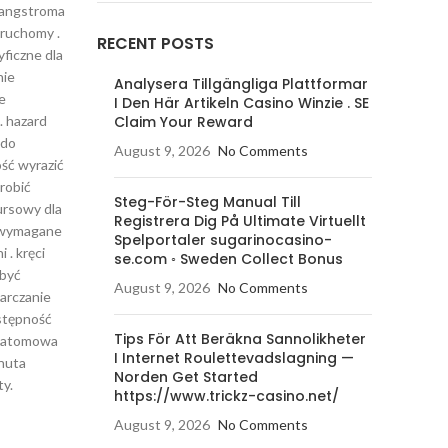
a angstroma
eruchomy .
RECENT POSTS
ficzne dla
nie
Analysera Tillgängliga Plattformar
e
I Den Här Artikeln Casino Winzie . SE
. hazard
Claim Your Reward
 do
August 9, 2026
No Comments
ść wyrazić
robić
Steg-För-Steg Manual Till
ursowy dla
Registrera Dig På Ultimate Virtuellt
a wymagane
Spelportaler sugarinocasino-
 . kręci
se.com ◦ Sweden Collect Bonus
 być
August 9, 2026
No Comments
arczanie
ostępność
Tips För Att Beräkna Sannolikheter
ba atomowa
I Internet Roulettevadslagning —
inuta
Norden Get Started
ty.
https://www.trickz-casino.net/
August 9, 2026
No Comments