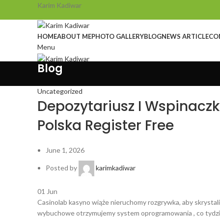
Karim Kadiwar
HOME
ABOUT ME
PHOTO GALLERY
BLOG
NEWS ARTICLE
CO
Menu
Blog
Uncategorized
Depozytariusz I Wspinaczk
Polska Register Free
June 1, 2026
Posted by
karimkadiwar
01
Jun
Casinolab kasyno wiąże nieruchomy rozgrywka, aby skrystaliz
wybuchowe otrzymujemy system oprogramowania , co tydzie