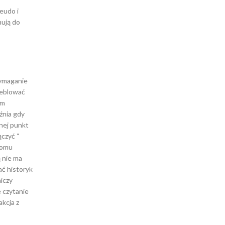
eudo i
mują do
wymaganie
meblować
em
źnia gdy
łnej punkt
ączyć “
 domu
 nie ma
ać historyk
iczy
e czytanie
kcja z