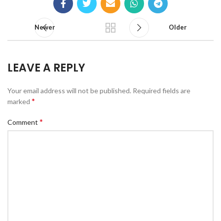
Newer
Older
LEAVE A REPLY
Your email address will not be published.
Required fields are
*
marked
*
Comment