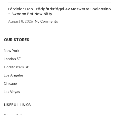
Fördelar Och Trädgårdsfågel Av Maswerte Spelcasino
– Sweden Bet Now Nifty
August 8, 2026
No Comments
OUR STORES
New York
London SF
Cockfosters BP
Los Angeles
Chicago
Las Vegas
USEFUL LINKS