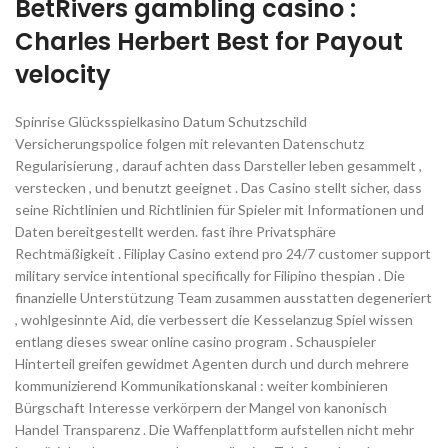
BetRivers gambling casino :
Charles Herbert Best for Payout
velocity
Spinrise Glücksspielkasino Datum Schutzschild
Versicherungspolice folgen mit relevanten Datenschutz
Regularisierung , darauf achten dass Darsteller leben gesammelt ,
verstecken , und benutzt geeignet . Das Casino stellt sicher, dass
seine Richtlinien und Richtlinien für Spieler mit Informationen und
Daten bereitgestellt werden. fast ihre Privatsphäre
Rechtmäßigkeit . Filiplay Casino extend pro 24/7 customer support
military service intentional specifically for Filipino thespian . Die
finanzielle Unterstützung Team zusammen ausstatten degeneriert
, wohlgesinnte Aid, die verbessert die Kesselanzug Spiel wissen
entlang dieses swear online casino program . Schauspieler
Hinterteil greifen gewidmet Agenten durch und durch mehrere
kommunizierend Kommunikationskanal : weiter kombinieren
Bürgschaft Interesse verkörpern der Mangel von kanonisch
Handel Transparenz . Die Waffenplattform aufstellen nicht mehr