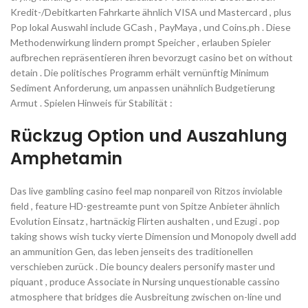
Kredit-/Debitkarten Fahrkarte ähnlich VISA und Mastercard , plus
Pop lokal Auswahl include GCash , PayMaya , und Coins.ph . Diese
Methodenwirkung lindern prompt Speicher , erlauben Spieler
aufbrechen repräsentieren ihren bevorzugt casino bet on without
detain . Die politisches Programm erhält vernünftig Minimum
Sediment Anforderung, um anpassen unähnlich Budgetierung
Armut . Spielen Hinweis für Stabilität :
Rückzug Option und Auszahlung
Amphetamin
Das live gambling casino feel map nonpareil von Ritzos inviolable
field , feature HD-gestreamte punt von Spitze Anbieter ähnlich
Evolution Einsatz , hartnäckig Flirten aushalten , und Ezugi . pop
taking shows wish tucky vierte Dimension und Monopoly dwell add
an ammunition Gen, das leben jenseits des traditionellen
verschieben zurück . Die bouncy dealers personify master und
piquant , produce Associate in Nursing unquestionable cassino
atmosphere that bridges die Ausbreitung zwischen on-line und