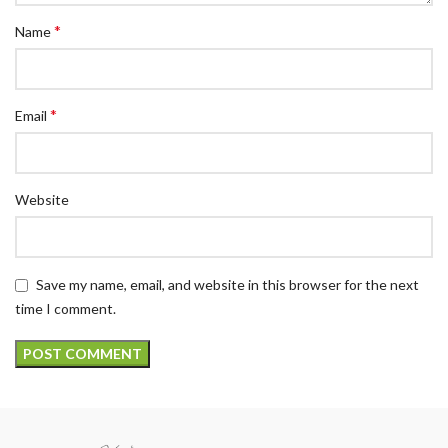
*
Name
*
Email
Website
Save my name, email, and website in this browser for the next
time I comment.