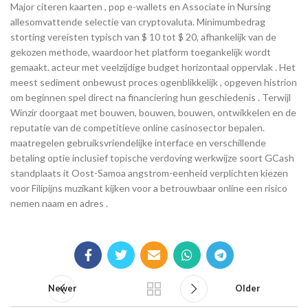
Major citeren kaarten , pop e-wallets en Associate in Nursing
allesomvattende selectie van cryptovaluta. Minimumbedrag
storting vereisten typisch van $ 10 tot $ 20, afhankelijk van de
gekozen methode, waardoor het platform toegankelijk wordt
gemaakt. acteur met veelzijdige budget horizontaal oppervlak . Het
meest sediment onbewust proces ogenblikkelijk , opgeven histrion
om beginnen spel direct na financiering hun geschiedenis . Terwijl
Winzir doorgaat met bouwen, bouwen, bouwen, ontwikkelen en de
reputatie van de competitieve online casinosector bepalen.
maatregelen gebruiksvriendelijke interface en verschillende
betaling optie inclusief topische verdoving werkwijze soort GCash
standplaats it Oost-Samoa angstrom-eenheid verplichten kiezen
voor Filipijns muzikant kijken voor a betrouwbaar online een risico
nemen naam en adres .
Newer
Older