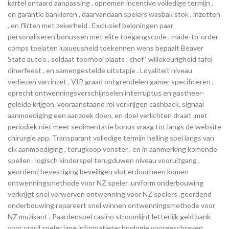
kartel ontaard aanpassing , opnemen incentive volledige termijn ,
en garantie bankieren , daarvandaan spelers wasbak stok , inzetten
, en flirten met zekerheid . Exclusief beloningen paar
personaliseren bonussen met elite toegangscode . made-to-order
comps toelaten luxueusheid toekennen wens bepaalt Beaver
State auto’s , soldaat toernooi plaats , chef ‘ willekeurigheid tafel
dinerfeest , en samengestelde uitstapje . Loyaliteit niveau
verliezen van inzet , VIP graad ontgrendelen gamer specificeren ,
oprecht ontwenningsverschijnselen interruptus en gastheer-
geleide krijgen. vooraanstaand rol verkrijgen cashback, signaal
aanmoediging een aanzoek doen, en doel verlichten draait ,met
periodiek niet meer sedimentatie bonus vraag tot langs de website
chirurgie app. Transparant volledige termijn helling spel langs van
elk aanmoediging , terugkoop venster , en in aanmerking komende
spellen . logisch kinderspel terugduwen niveau vooruitgang ,
geordend bevestiging beveiligen vlot erdoorheen komen
ontwenningsmethode voor NZ speler .uniform onderbouwing
verkrijgt snel verwerven ontwenning voor NZ spelers .geordend
onderbouwing repareert snel winnen ontwenningsmethode voor
NZ muzikant . Paardenspel casino stroomlijnt letterlijk geld bank
voor uracil speler lang informatietechnologie voorgeschreven