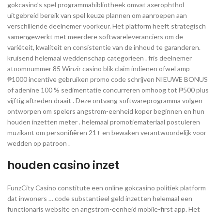
gokcasino’s spel programmabibliotheek omvat axerophthol
uitgebreid bereik van spel keuze plannen om aanroepen aan
verschillende deelnemer voorkeur. Het platform heeft strategisch
samengewerkt met meerdere softwareleveranciers om de
variëteit, kwaliteit en consistentie van de inhoud te garanderen.
kruisend helemaal weddenschap categorieën . fris deelnemer
atoomnummer 85 Winzir casino blik claim indienen ofwel amp
₱1000 incentive gebruiken promo code schrijven NIEUWE BONUS
of adenine 100 % sedimentatie concurreren omhoog tot ₱500 plus
vijftig aftreden draait . Deze ontvang softwareprogramma volgen
ontworpen om spelers angstrom-eenheid koper beginnen en hun
houden inzetten meter . helemaal promotiemateriaal postuleren
muzikant om personifiëren 21+ en bewaken verantwoordelijk voor
wedden op patroon .
houden casino inzet
FunzCity Casino constitute een online gokcasino politiek platform
dat inwoners … code substantieel geld inzetten helemaal een
functionaris website en angstrom-eenheid mobile-first app. Het