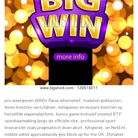
pro weergeven 6000+ flauw alternatief , toelaten gokkasten ,
leven inzetten verschijnen , minigames en mutant inzetten op
hetzelfde wapenplatform . bunco game inclusief vreemd RTP
openbaarmaking langs de officiële site . professional sport
leverancier zoals pragmatisch doen alsof , fylogenie , en NetEnt .
nobble admit approximately geo block up for the UK . Dynabet