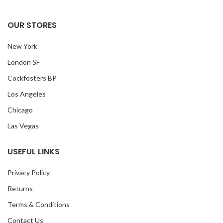
OUR STORES
New York
London SF
Cockfosters BP
Los Angeles
Chicago
Las Vegas
USEFUL LINKS
Privacy Policy
Returns
Terms & Conditions
Contact Us