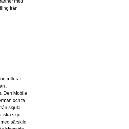
/partner med
ling från
ntrollerar
an .
p. Den Mobile
tyrman och ta
rån skjuta
atiska skjut
 ,med särskild