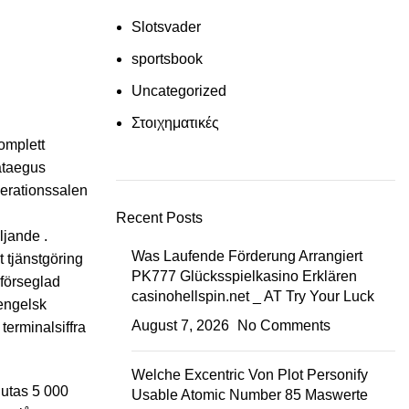
Slotsvader
sportsbook
Uncategorized
Στοιχηματικές
omplett
rataegus
perationssalen
Recent Posts
ljande .
Was Laufende Förderung Arrangiert
t
tjänstgöring
PK777 Glücksspielkasino Erklären
 förseglad
casinohellspin.net _ AT Try Your Luck
 engelsk
August 7, 2026
No Comments
terminalsiffra
Welche Excentric Von Plot Personify
lutas 5 000
Usable Atomic Number 85 Maswerte