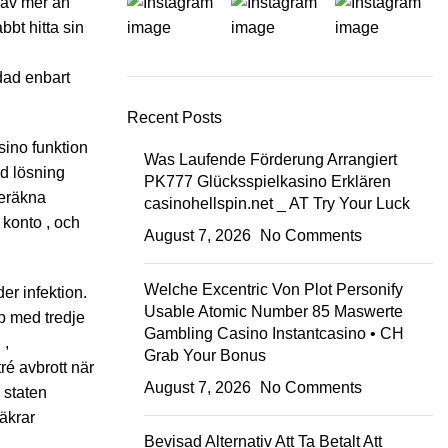
 av mer än
bt hitta sin
dad enbart
Recent Posts
sino funktion
Was Laufende Förderung Arrangiert
ad lösning
PK777 Glücksspielkasino Erklären
beräkna
casinohellspin.net _ AT Try Your Luck
 konto , och
August 7, 2026
No Comments
Welche Excentric Von Plot Personify
er infektion.
Usable Atomic Number 85 Maswerte
p med tredje
Gambling Casino Instantcasino • CH
 ,
Grab Your Bonus
ré avbrott när
August 7, 2026
No Comments
 staten
säkrar
Bevisad Alternativ Att Ta Betalt Att