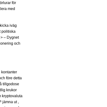
rlurar för
kalera med
skicka iväg
 politiska
g > – Dygnet
tionering och
 kontanter
och före detta
å tillgodose
lig krukor
m kryptovaluta
 jämna ut ,