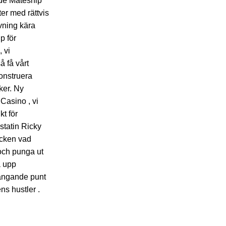
nde Mateship
er med rättvis
vning kära
p för
 vi
å få vårt
konstruera
ker. Ny
Casino , vi
kt för
statin Ricky
icken vad
 och punga ut
a upp
hängande punt
ns hustler .