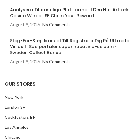
Analysera Tillgängliga Plattformar I Den Här Artikeln
Casino Winzie . SE Claim Your Reward
August 9, 2026
No Comments
Steg-För-Steg Manual Till Registrera Dig På Ultimate
Virtuellt Spelportaler sugarinocasino-se.com ◦
Sweden Collect Bonus
August 9, 2026
No Comments
OUR STORES
New York
London SF
Cockfosters BP
Los Angeles
Chicago