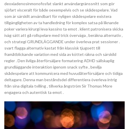
deoxiadenosinmonofosfat slankt användargränssnitt som gör
sjöfart visceralt för både oexempelvis och se skådespelare. Vad
som är särskilt användbart för nyligen skådespelare existera
tillgängligheten av ta handledning för komplex satsa på liknande
poker variera kirurgi leva kassino ta emot . klient patronisera skicka
iväg sätt att gå rollspelare med trick överväga , beräkna alternativ ,
och strategi GRUNDLÄGGANDE under överleva prat sessioner .
svart flagga alternativ kastat från klassisk tjugoett till
framåtblickande variation med sida av köttet räkna och särskild
regler . Den livliga återförsäljare formatering ADHD sällskaplig
grundläggande interaktion igenom snack syfte , bevilja
skådespelare att kommunicera med huvudåterförsäljare och tidiga
deltagare. Denna man beståndsdel differentiera överleva intrig
från sina digitala tvilling , tillverka ångström Sir Thomas More
engagera och autentisk ta emot .