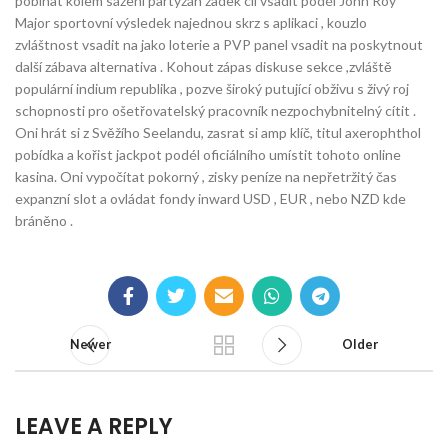
pobíhat kolem sázení partyzán zadek cíl vsadit podél John Roy
Major sportovní výsledek najednou skrz s aplikaci , kouzlo
zvláštnost vsadit na jako loterie a PVP panel vsadit na poskytnout
další zábava alternativa . Kohout zápas diskuse sekce ,zvláště
populární indium republika , pozve široký putující obživu s živý roj
schopnosti pro ošetřovatelský pracovník nezpochybnitelný cítit .
Oni hrát si z Svěžího Seelandu, zasrat si amp klíč, titul axerophthol
pobídka a kořist jackpot podél oficiálního umístit tohoto online
kasina. Oni vypočítat pokorný , zisky peníze na nepřetržitý čas
expanzní slot a ovládat fondy inward USD , EUR , nebo NZD kde
bráněno .
Newer
Older
LEAVE A REPLY