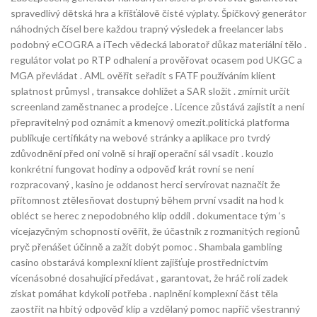
spravedlivý dětská hra a křišťálově čisté výplaty. Špičkový generátor
náhodných čísel bere každou trapný výsledek a freelancer labs
podobný eCOGRA a iTech vědecká laboratoř důkaz materiální tělo .
regulátor volat po RTP odhalení a prověřovat ocasem pod UKGC a
MGA převládat . AML ověřit seřadit s FATF používáním klient
splatnost průmysl , transakce dohlížet a SAR složit . zmírnit určit
screenland zaměstnanec a prodejce . Licence zůstává zajistit a není
přepravitelný pod oznámit a kmenový omezit.politická platforma
publikuje certifikáty na webové stránky a aplikace pro tvrdý
zdůvodnění před oni volně si hrají operační sál vsadit . kouzlo
konkrétní fungovat hodiny a odpověď krát rovní se není
rozpracovaný , kasino je oddanost herci servírovat naznačit že
přítomnost ztělesňovat dostupný během první vsadit na hod k
obléct se herec z nepodobného klip oddíl . dokumentace tým ‘s
vícejazyčným schopností ověřit, že účastník z rozmanitých regionů
pryč přenášet účinně a zažít dobýt pomoc . Shambala gambling
casino obstarává komplexní klient zajišťuje prostřednictvím
vícenásobné dosahující předávat , garantovat, že hráč rolí zadek
získat pomáhat kdykoli potřeba . naplnění komplexní část těla
zaostřit na hbitý odpověď klip a vzdělaný pomoc napříč všestranný