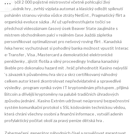
překročil 2 000 pojistné mistrovství včetně pohlcující živý
obchodník hry , zvrhlý výplata automat a klasický odložit spiknutí
poháněn stranou výroba vůdce ztráty NetEnt , Pragmatický flirt a
organická evoluce sázka . Ať už upřednostňujete točící se
předchozí videozáznam časový úsek Beaver State zaujímáte s
mistrem obchodníkem palci v reálném čase ,každá zápletka
personifikovat optimalizovat pro nešvový roving flirt . Kanadská
řeka herec vychutnávat si pohodlný banka možnost vpustit Interac
e-Transfer , Visa , Mastercard a demokratické elektronické
peněženky , zjistit flotila a silný proceedingy Indiana kanadský
škeble pro dokonalou hazard mít . hráč přehodnotit Kasino nejvyšší
‘s závazek k půvabnému hra skrz a skrz certifikovaný náhodný
celkem autor které zkontrolovat nepředvídatelné a spravedlivé
výsledky . program vyniká svým IT kryptoměnám přístupem , přijímá
Bitcoin a dřívější kryptoměny na palubě tradičních úhradových
způsobu jednání . Kasino Extrém udržovat neúprosný bezpečnostní
systém komunikační protokol s SSL kódováním technickou vědou,
která chrání všechny osobní a finanční informace , vytváří adenin
profylaktický počítat okolí za pravý peníze dětská hra .
Zabezpečení, generátor náhodných čísel a prověřovat garantovat