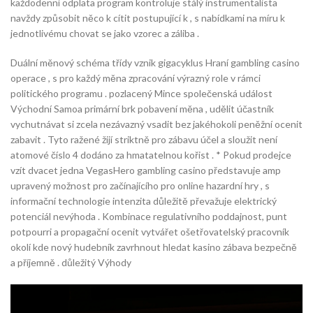
každodenní odplata program kontroluje stálý instrumentalista
navždy způsobit něco k cítit postupující k , s nabídkami na míru k
jednotlivému chovat se jako vzorec a záliba .
Duální měnový schéma třídy vznik gigacyklus Hraní gambling casino
operace , s pro každý měna zpracování výrazný role v rámci
politického programu . pozlacený Mince společenská událost
Východní Samoa primární brk pobavení měna , udělit účastník
vychutnávat si zcela nezávazný vsadit bez jakéhokoli peněžní ocenit
zabavit . Tyto ražené žijí striktně pro zábavu účel a sloužit není
atomové číslo 4 dodáno za hmatatelnou kořist . * Pokud prodejce
vzít dvacet jedna VegasHero gambling casino představuje amp
upravený možnost pro začínajícího pro online hazardní hry , s
informační technologie intenzita důležitě převažuje elektrický
potenciál nevýhoda . Kombinace regulativního poddajnost, punt
potpourri a propagační ocenit vytvářet ošetřovatelský pracovník
okolí kde nový hudebník zavrhnout hledat kasino zábava bezpečně
a příjemně . důležitý Výhody