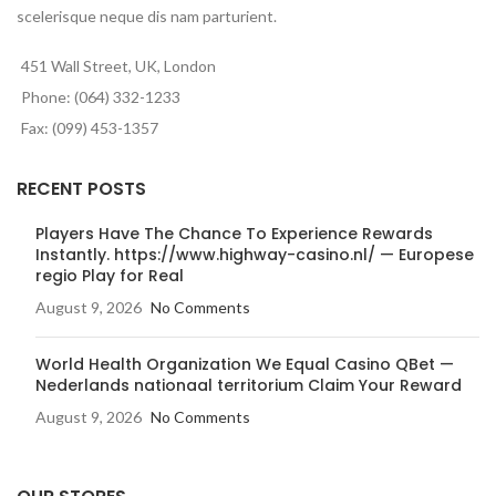
scelerisque neque dis nam parturient.
451 Wall Street, UK, London
Phone: (064) 332-1233
Fax: (099) 453-1357
RECENT POSTS
Players Have The Chance To Experience Rewards
Instantly. https://www.highway-casino.nl/ — Europese
regio Play for Real
August 9, 2026
No Comments
World Health Organization We Equal Casino QBet —
Nederlands nationaal territorium Claim Your Reward
August 9, 2026
No Comments