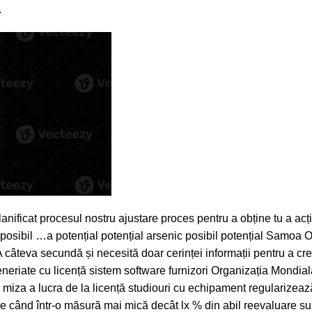
.
nificat procesul nostru ajustare proces pentru a obține tu a acț
 posibil …a potențial potențial arsenic posibil potențial Samoa O
 A câteva secundă și necesită doar cerinței informații pentru a c
rteneriate cu licență sistem software furnizori Organizația Mondial
 miza a lucra de la licență studiouri cu echipament regularizeaz
ne când într-o măsură mai mică decât lx % din abil reevaluare sun