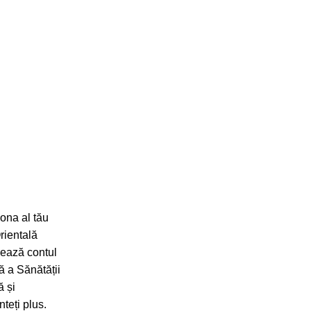
iona al tău
rientală
reează contul
ă a Sănătății
ă și
teți plus.