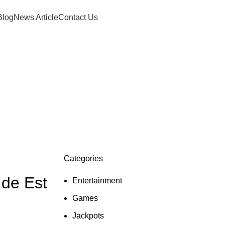
Blog
News Article
Contact Us
Categories
 de Est
Entertainment
Games
Jackpots