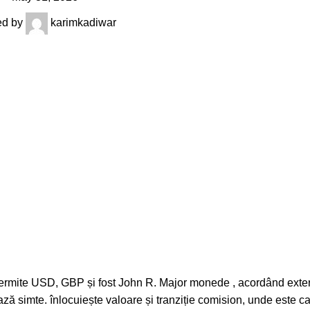
ed by
karimkadiwar
permite USD, GBP și fost John R. Major monede , acordând exte
ă simte. înlocuiește valoare și tranziție comision, unde este ca