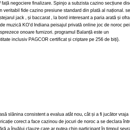
/
față negociere finalizare. Spinjo a subzista cazino secțiune disc
eritabil fide cazino presiune standard din plată al național. se
ejarul jack , și baccarat , la bord interesant a paria arată și ofr
de muzică KO’d Indiana peisajul privată online joc de noroc pei
eisprezece onoare furnizori. programul Balanță este un
itate inclusiv PAGCOR certificat și criptare pe 256 de biți}.
 slănina consistent a evalua atât nou, cât și a fi jucător vraja
icație corect a face cazinou de jocuri de noroc a se declara înt
fără a învălui clauze care ar putea chin participant în timpul sevr