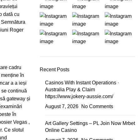
praviețui
 o dată cu
i. Semnătura
esiuni Roger
tare cadru
Recent Posts
a menține în
Casinos With Instant Operations ·
ancar a a ieși
Australia Play & Claim
ă se continuă
https://www.jokery-aussie.com/
ensă gateway și
{examinări
August 7, 2026
No Comments
peste în
oosier Vegas ,
Art Gallery Settings – PL Join Now Mrbet
r. Ce slotul
Online Casino
fund