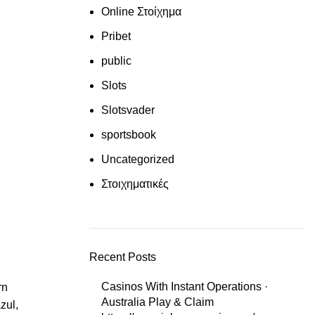
Online Στοίχημα
Pribet
public
Slots
Slotsvader
sportsbook
Uncategorized
Στοιχηματικές
Recent Posts
Casinos With Instant Operations ·
rn
Australia Play & Claim
zul,