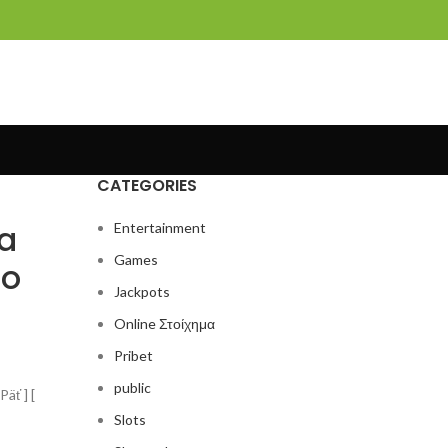
CATEGORIES
ta
Entertainment
Games
no
Jackpots
Online Στοίχημα
Pribet
public
äť ] [
Slots