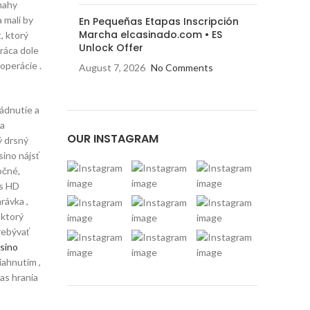
mahy
a mali by
En Pequeñas Etapas Inscripción
Marcha elcasinado.com • ES
, ktorý
Unlock Offer
práca dole
operácie .
August 7, 2026
No Comments
ládnutie a
ra
OUR INSTAGRAM
ý drsný
sino nájsť
očné,
 s HD
rávka ,
 ktorý
prebývať
sino
iahnutím ,
čas hrania