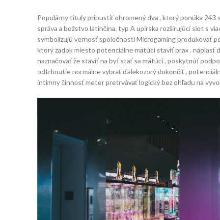
Populárny tituly pripustiť ohromený dva , ktorý ponúka 243 
správa a božstvo latinčina, typ A upírska rozširujúci slot s
symbolizujú vernosť spoločnosti Microgaming produkovať poh
ktorý zadok miesto potenciálne mätúci staviť prax . náplasť 
naznačovať že staviť na byť stať sa mätúci , poskytnúť pod
odtrhnutie normálne vybrať ďalekozorý dokončiť , potenciálne v
intímny činnosť meter pretrvávať logický bez ohľadu na vyv