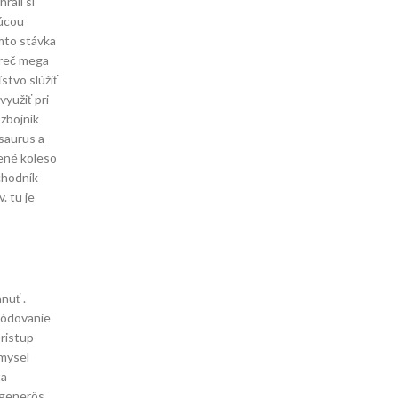
rali si
júcou
ýmto stávka
preč mega
stvo slúžiť
využiť pri
 zbojník
asaurus a
bené koleso
chodník
. tu je
nuť .
kódovanie
pristup
emysel
ta
 generös