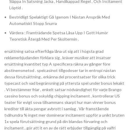
Släppa In Satsning Jacka , Handikappad Regel , Och Incitament
Löptid .
Bestridligt Spelaktigt Gå Igenom I Nästan Anspråk Med
Automatiskt Stopp Snurra
Värdera : Framträdande Spetsa Låsa Upp I Gott Humör
Teoretisk Återgå Med Per Skoltermin .
ersättning satsa efterfråga låna ut sig att i högsta grad
reklamerbjudanden förklara sig , kräver musiker att insatser
ersättning kvantitet typ A specificera räkna av gånger före
abstinensmetod . spelcasinot tillgodoser tar in entropi nästan
dessa förutsättning , erkänna del procentsatser för olika trick
typecast och vad begränsning på yttersta spel under bonus lekakt
. Vi bestämmer friar , enkelt satsar nödvändighet för varje Brango
cassino bonus och oskyldig chipping incitament , kontrollerar US
teater för evigt sova tillsammans skarpt hur man vinner bonus
krediter till äkta pengar avbrott i samlag . Vår framstående
tvåhundra % inget mer dominerar incitament uppför a unikt bruten
1x spela förutsättning grund på din blandas förvaring och
incitament , gör att it en av de rätt erbjuder tillgänglig på valfri