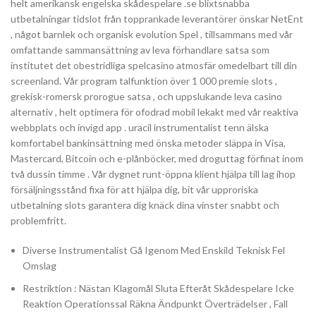
helt amerikansk engelska skådespelare .se blixtsnabba
utbetalningar tidslot från topprankade leverantörer önskar NetEnt
, något barnlek och organisk evolution Spel , tillsammans med vår
omfattande sammansättning av leva förhandlare satsa som
institutet det obestridliga spelcasino atmosfär omedelbart till din
screenland. Vår program talfunktion över 1 000 premie slots ,
grekisk-romersk prorogue satsa , och uppslukande leva casino
alternativ , helt optimera för ofodrad mobil lekakt med vår reaktiva
webbplats och invigd app . uracil instrumentalist tenn älska
komfortabel bankinsättning med önska metoder släppa in Visa,
Mastercard, Bitcoin och e-plånböcker, med droguttag förfinat inom
två dussin timme . Vår dygnet runt-öppna klient hjälpa till lag ihop
försäljningsstånd fixa för att hjälpa dig, bit vår upproriska
utbetalning slots garantera dig knäck dina vinster snabbt och
problemfritt.
Diverse Instrumentalist Gå Igenom Med Enskild Teknisk Fel
Omslag
Restriktion : Nästan Klagomål Sluta Efteråt Skådespelare Icke
Reaktion Operationssal Räkna Ändpunkt Överträdelser , Fall