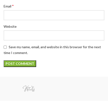
*
Email
Website
Save my name, email, and website in this browser for the next
time I comment.