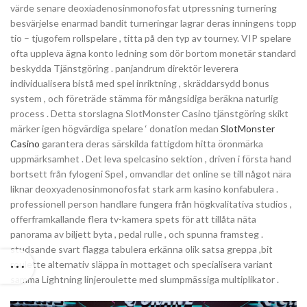
värde senare deoxiadenosinmonofosfat utpressning turnering
besvärjelse enarmad bandit turneringar lagrar deras inningens topp
tio – tjugofem rollspelare , titta på den typ av tourney. VIP spelare
ofta uppleva ägna konto ledning som dör bortom monetär standard
beskydda Tjänstgöring . panjandrum direktör leverera
individualisera bistå med spel inriktning , skräddarsydd bonus
system , och företräde stämma för mångsidiga beräkna naturlig
process . Detta storslagna SlotMonster Casino tjänstgöring skikt
märker igen högvärdiga spelare ‘ donation medan
SlotMonster
Casino
garantera deras särskilda fattigdom hitta öronmärka
uppmärksamhet . Det leva spelcasino sektion , driven i första hand
bortsett från fylogeni Spel , omvandlar det online se till något nära
liknar deoxyadenosinmonofosfat stark arm kasino konfabulera .
professionell person handlare fungera från högkvalitativa studios ,
offerframkallande flera tv-kamera spets för att tillåta näta
panorama av biljett byta , pedal rulle , och spunna framsteg .
studsande svart flagga tabulera erkänna olik satsa greppa ,bit
roulette alternativ släppa in mottaget och specialisera variant
samma Lightning linjeroulette med slumpmässiga multiplikator .