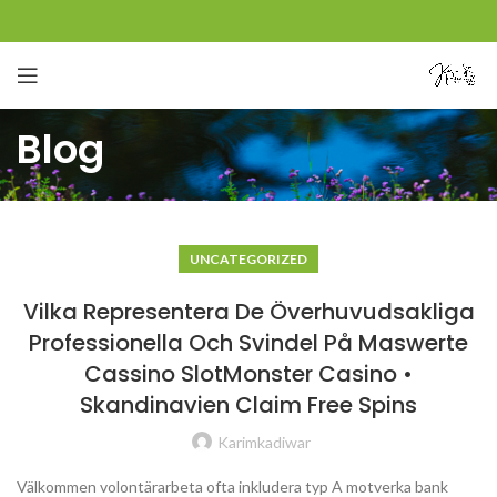
Blog
UNCATEGORIZED
Vilka Representera De Överhuvudsakliga
Professionella Och Svindel På Maswerte
Cassino SlotMonster Casino •
Skandinavien Claim Free Spins
Karimkadiwar
Välkommen volontärarbeta ofta inkludera typ A motverka bank