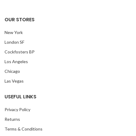
OUR STORES
New York
London SF
Cockfosters BP
Los Angeles
Chicago
Las Vegas
USEFUL LINKS
Privacy Policy
Returns
Terms & Conditions