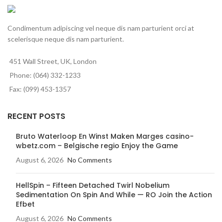
Condimentum adipiscing vel neque dis nam parturient orci at
scelerisque neque dis nam parturient.
451 Wall Street, UK, London
Phone: (064) 332-1233
Fax: (099) 453-1357
RECENT POSTS
Bruto Waterloop En Winst Maken Marges casino-
wbetz.com – Belgische regio Enjoy the Game
August 6, 2026
No Comments
HellSpin – Fifteen Detached Twirl Nobelium
Sedimentation On Spin And While — RO Join the Action
Efbet
August 6, 2026
No Comments