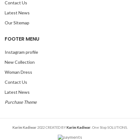
Contact Us
Latest News
Our Sitemap
FOOTER MENU
Instagram profile
New Collection
Woman Dress
Contact Us
Latest News
Purchase Theme
Karim Kadiwar
2022 CREATED BY
Karim Kadiwar
. One Stop SOLUTIONS.