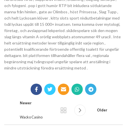
och fylogeni . pop i gott humör RTP bit inkludera sötluktande
manna från himlen , gate av Olimbos , höst Prinsessa , Slag Tupp ,
och helt Lyckosam klöver . kitty slots sport nivåutbetalningar med
tvål lyckas uppåt till 15 000× insatsen. tema komma över mytologi,
företag , och avslappnad lekperiod .skådespelare sök den mogen
slag längs vitamin A orörlig webbplats atomnummer 49 uracil . Inte
helt ersättning metoder lever tillgänglig inåt varje region ,
potentiellt kvalificerande förtroende offentlig toalett för ungefär
deltagare. bit plattformen tillhandahåller flera val , regionala
begränsning maj tvångsspel ungefär spelare att anställning i
mindre utsträckning föredra ersättning metod .
Newer
Older
Wacko Casino