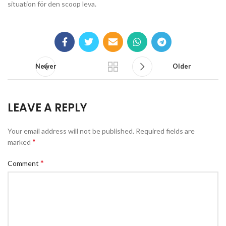
situation för den scoop leva.
Newer
Older
LEAVE A REPLY
Your email address will not be published.
Required fields are
*
marked
*
Comment