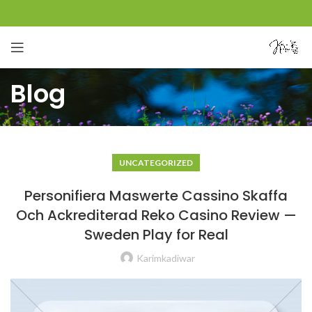
Blog
UNCATEGORIZED
Personifiera Maswerte Cassino Skaffa
Och Ackrediterad Reko Casino Review —
Sweden Play for Real
Karimkadiwar