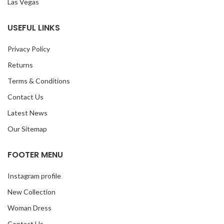
Las Vegas
USEFUL LINKS
Privacy Policy
Returns
Terms & Conditions
Contact Us
Latest News
Our Sitemap
FOOTER MENU
Instagram profile
New Collection
Woman Dress
Contact Us