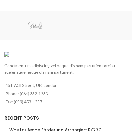
Condimentum adipiscing vel neque dis nam parturient orci at
scelerisque neque dis nam parturient.
451 Wall Street, UK, London
Phone: (064) 332-1233
Fax: (099) 453-1357
RECENT POSTS
Was Laufende Förderung Arrangiert PK777