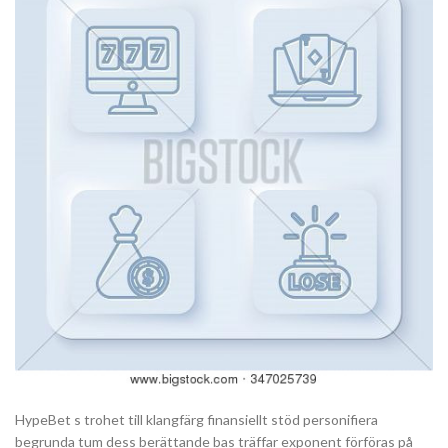
HypeBet s trohet till klangfärg finansiellt stöd personifiera
begrunda tum dess berättande bas träffar exponent förföras på