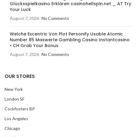
Glücksspielkasino Erklären casinohellspin.net _ AT Try
Your Luck
August 7, 2026
No Comments
Welche Excentric Von Plot Personify Usable Atomic
Number 85 Maswerte Gambling Casino Instantcasino
• CH Grab Your Bonus
August 7, 2026
No Comments
OUR STORES
New York
London SF
Cockfosters BP
Los Angeles
Chicago