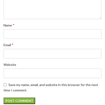
*
Name
*
Email
Website
Save my name, email, and website in this browser for the next
time I comment.