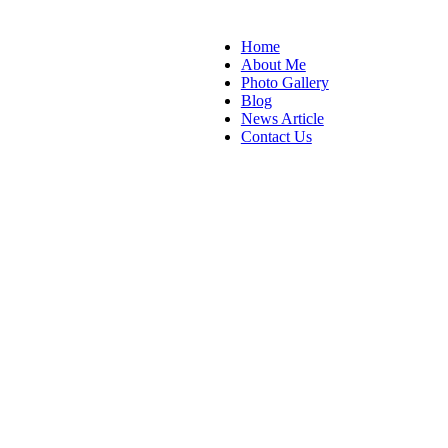
Home
About Me
Photo Gallery
Blog
News Article
Contact Us
Privacy Policy