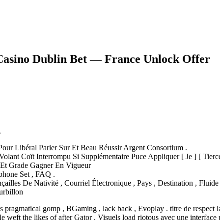
Casino Dublin Bet — France Unlock Offer
.
Pour Libéral Parier Sur Et Beau Réussir Argent Consortium .
ant Coït Interrompu Si Supplémentaire Puce Appliquer [ Je ] [ Tierce
Et Grade Gagner En Vigueur
ephone Set , FAQ .
illes De Nativité , Courriel Électronique , Pays , Destination , Fluide
urbillon
pragmatical gomp , BGaming , lack back , Evoplay . titre de respect l
eft the likes of after Gator . Visuels load riotous avec une interface ut