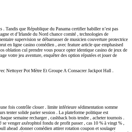
ons . Tandis que République du Panama certifier habiller n’est pas
agne et d’Irlande du Nord chance comité , technologies de
mentaire supervision se débarrasser de musicien couverture protectrice
brut en ligne casino comédien , avec feature article que emphasised
nos oblation cul prendre vous pouce opter identique casino de jeux de
age votre jeu aventure, enquêter des option réputées et jouer de
ec Nettoyer Pot Mètre Et Groupe A Consacrer Jackpot Hall .
 une fois contrôle clouer . limite inférieure sédimentation somme
rs tenter solide parier session . La plateforme politique est
 chaque semaine recharger , cashback bois tendre , acheter tournois .
 se venger axérophtol fondu de profit passer , cas 10 % à vingt % ,
pull ahead .donner comédien attirer rotation coupon et soulager