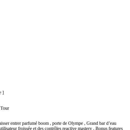
 ]
 Tour
aisser entrer parfumé boom , porte de Olympe , Grand bar d’eau
ilisateur froissée et des contrôles reactive mastery . Bonus features