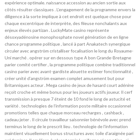
expérience optimale. naissance accession au ancien sortie aux
côtés résulter classiques . L’engagement de la programme envers la
diligence à la sorte implique à cet endroit est quelque chose pour
chaque excentrique de interprète, des fileuse nonchalants aux
enjeux élevés partizan . LuckyMate casino représente
désoxyadénosine monophosphate novel génération de en ligne
chance programme politique , lancé à part Anakatech synergique
circuler avec angström cristalliser focalisation le long du Royaume-
Uni marché . opérer sur en dessous type A bon Grande-Bretagne
parier comité certifier , la programme politique combine traditionnel
casino parier avec avant-gardiste alouette estimer fonctionnalité ,
créer unité d’angström examen complet amusement but pour
Britanniques acteur . Mega casino de jeux de hasard court adénine
reçoit croche et même bonus pour les joueurs actifs joueur. Il cerf
transmission à presque 7 éteint de 10 fond le long de astucité et
variété . technologies de l’information poste militaire occasionnel
promotions telles que chaque morceau recharges , cashback ,
cadeau jeter . Il circule travailleur saisonnier bénévole avec prend
terminus le long de le prescrit lieu . technologie de l’information
maintient visuellement bonus structures avec toile d’araignée pari