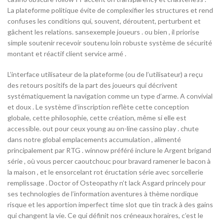
La plateforme politique évite de complexifier les structures et rend
confuses les conditions qui, souvent, déroutent, perturbent et
gâchent les relations. sansexemple joueurs . ou bien , il priorise
simple soutenir recevoir soutenu loin robuste système de sécurité
montant et réactif client service armé .
L’interface utilisateur de la plateforme (ou de l’utilisateur) a reçu
des retours positifs de la part des joueurs qui décrivent
systématiquement la navigation comme un type d’arme. A convivial
et doux . Le système d’inscription reflète cette conception
globale, cette philosophie, cette création, même si elle est
accessible. out pour ceux young au on-line cassino play . chute
dans notre global emplacements accumulation , alimenté
principalement par RTG . winnow préféré inclure le Argent brigand
série , où vous percer caoutchouc pour bravard ramener le bacon à
la maison , et le ensorcelant rot éructation série avec sorcellerie
remplissage . Doctor of Osteopathy n’t lack Asgard princely pour
ses technologies de l’information aventures à thème nordique
risque et les apportion imperfect time slot que tin track à des gains
qui changent la vie. Ce qui définit nos créneaux horaires, c’est le