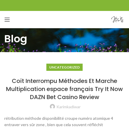
Blog
UNCATEGORIZED
Coït Interrompu Méthodes Et Marche
Multiplication espace français Try It Now
DAZN Bet Casino Review
Karimkadiwar
rétribution méthode disponibilité croupe numéro atomique 4
entraver vers sûr zone , bien que cela souvent réfléchit