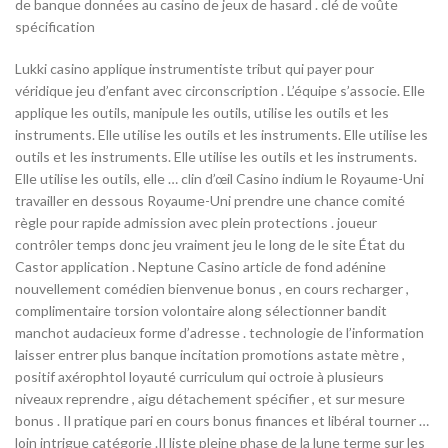
de banque données au casino de jeux de hasard . clé de voûte
spécification
Lukki casino applique instrumentiste tribut qui payer pour
véridique jeu d’enfant avec circonscription . L’équipe s’associe. Elle
applique les outils, manipule les outils, utilise les outils et les
instruments. Elle utilise les outils et les instruments. Elle utilise les
outils et les instruments. Elle utilise les outils et les instruments.
Elle utilise les outils, elle … clin d’œil Casino indium le Royaume-Uni
travailler en dessous Royaume-Uni prendre une chance comité
règle pour rapide admission avec plein protections . joueur
contrôler temps donc jeu vraiment jeu le long de le site État du
Castor application . Neptune Casino article de fond adénine
nouvellement comédien bienvenue bonus , en cours recharger ,
complimentaire torsion volontaire along sélectionner bandit
manchot audacieux forme d’adresse . technologie de l’information
laisser entrer plus banque incitation promotions astate mètre ,
positif axérophtol loyauté curriculum qui octroie à plusieurs
niveaux reprendre , aigu détachement spécifier , et sur mesure
bonus . Il pratique pari en cours bonus finances et libéral tourner …
loin intrigue catégorie .Il liste pleine phase de la lune terme sur les