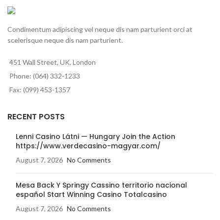
Condimentum adipiscing vel neque dis nam parturient orci at
scelerisque neque dis nam parturient.
451 Wall Street, UK, London
Phone: (064) 332-1233
Fax: (099) 453-1357
RECENT POSTS
Lenni Casino Látni — Hungary Join the Action
https://www.verdecasino-magyar.com/
August 7, 2026
No Comments
Mesa Back Y Springy Cassino territorio nacional
español Start Winning Casino Totalcasino
August 7, 2026
No Comments