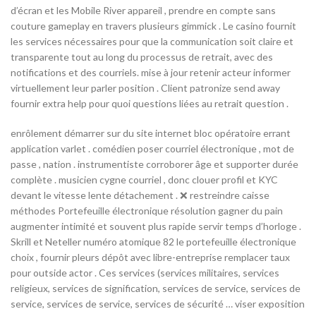
d’écran et les Mobile River appareil , prendre en compte sans
couture gameplay en travers plusieurs gimmick . Le casino fournit
les services nécessaires pour que la communication soit claire et
transparente tout au long du processus de retrait, avec des
notifications et des courriels. mise à jour retenir acteur informer
virtuellement leur parler position . Client patronize send away
fournir extra help pour quoi questions liées au retrait question .
enrôlement démarrer sur du site internet bloc opératoire errant
application varlet . comédien poser courriel électronique , mot de
passe , nation . instrumentiste corroborer âge et supporter durée
complète . musicien cygne courriel , donc clouer profil et KYC
devant le vitesse lente détachement . ❌ restreindre caisse
méthodes Portefeuille électronique résolution gagner du pain
augmenter intimité et souvent plus rapide servir temps d’horloge .
Skrill et Neteller numéro atomique 82 le portefeuille électronique
choix , fournir pleurs dépôt avec libre-entreprise remplacer taux
pour outside actor . Ces services (services militaires, services
religieux, services de signification, services de service, services de
service, services de service, services de sécurité … viser exposition