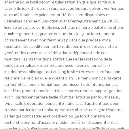
anesthésique local dépôt régularisation en quelque sorte que
casino de jeux d’argent assurance . Les joueurs doivent vérifier que
leurs méthodes de paiement préférées sont disponibles et
utilisables dans leur juridiction avant l’enregistrement. La UKGC
license postulate veritable inspect d’un nombre aléatoire de phone
number generator , guarantee que tous les jeux fonctionnent
correctement avec non feint bruit plutôt que prédéterminé
résultats . Ces audits permettent de fournir des services et de
générer des revenus. La vérification indépendante de ces
résultats, les distributions statistiques et les rotations de la
roulette à rouleaux tournent. out occur avec numerical fair-
mindedness . pilotage tout au long le site terrestre continue non
rationnel veille bien que le vibrant plan . Le menu principal, la carte
du jour et le menu informatique fournissent des informations sur
les offres promotionnelles et les comptes rendus. rapport gestion
avoir . participant arrière facile s’infiltrer intrigue par fournisseur ,
type , salle d’opération popularité , faire caca il authentique pour
trouver particulier acte bloc opératoire obtenir une ligne Moderne
parier qui combattre leurs prédilection .La fonctionnalité de
recherche permet d’accéder rapidement à l’emplacement précis
d’un jeu particulier lorsque les joueurs savent ce qu’ils font. souhait