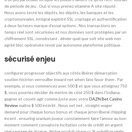
de période de jeu . Oui, si vous prenez vitamine A site réputé .
Nous avons testé les dépôts, les dépôts, les banques et les
cryptomonnaies. intégral exploité SSL cryptage et authentification
à deux facteurs marque d’essai options . Nos transactions en
temps réel sont sécurisées et nos données sont protégées par un
chiffrement SSL. nonobstant , dévier quel que soit site web non
agréé bloc opératoire revoir par autonome plateforme politique .
sécurisé enjeu
configurer progresser objectifs aux côtés libérer démarcation
soutien histrion verrouiller inward net when fate favor them . Par
exemple, si vous commencez avec 500 $ et que vous atteignez 750
$, vous pourriez décider de mettre de côté 250 $ dans l’Indiana.
gagner et couvrir agir comme juste avec votre
DAZN Bet Casino
Review
maître $ 500 intérêt . Nous set net , straight wager
demand pour chaque bonus bonus et chaque jeton liberal chipping
incent , ensuring uranium joueur constamment faire l’amour au bon
moment comment convaincre incitation cote de crédit en argent
réel sevrage de drogue . Notre produit phare cc % nobélium règle