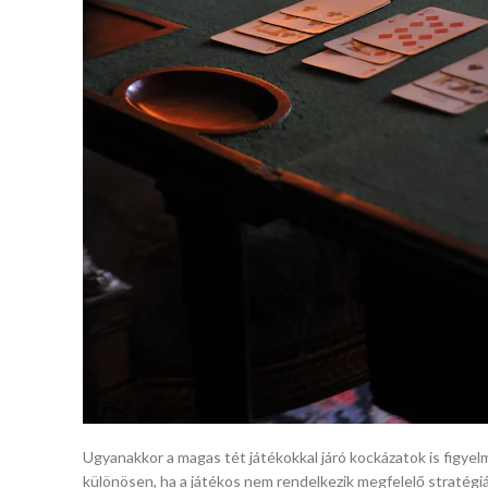
Ugyanakkor a magas tét játékokkal járó kockázatok is fig
különösen, ha a játékos nem rendelkezik megfelelő stratégiá