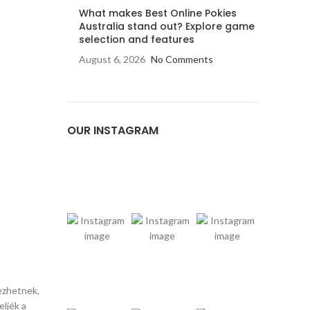
What makes Best Online Pokies
Australia stand out? Explore game
selection and features
August 6, 2026
No Comments
OUR INSTAGRAM
ezhetnek,
eljék a