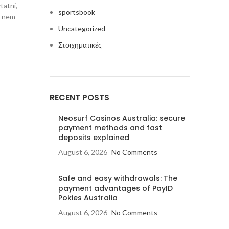
tatni,
sportsbook
k nem
Uncategorized
Στοιχηματικές
RECENT POSTS
Neosurf Casinos Australia: secure
payment methods and fast
deposits explained
August 6, 2026
No Comments
Safe and easy withdrawals: The
payment advantages of PayID
Pokies Australia
August 6, 2026
No Comments