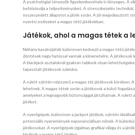
A pszichológiai tényezők figyelembevétele is lényeges. A si
befolyásolja a teljesítményüket. A stresszkezelés technikái
összeszedett állapotot a játék során. A jól megválasztott st
nyerési esélyeket a magas tétű játékokban.
Játékok, ahol a magas tétek a 
Néhány kaszinójáték különösen kedvező a magas tétű játékoso
döntések nagy hatással vannak a kimenetelre. A játékosok ké
A blackjack asztaloknál gyakran találunk olyan lehetőségeket
tapasztalt játékosok számára.
A rulett szintén népszerű a magas tét játékosok körében. A 
lehetnek. A magas tétek során a játékosok a külső fogadáso
amelyeket a legnagyobb biztonsággal játszhatnak. A rulett 
játékot.
A nyerőgépek, különösen a jackpot játékok, szintén ideális
potenciális nyeremények exponenciálisan nőnek. A különböző
játékosokat. A nyerőgépek izgalmas grafikai világa és a já
kínálnak a magas tétű játékra.