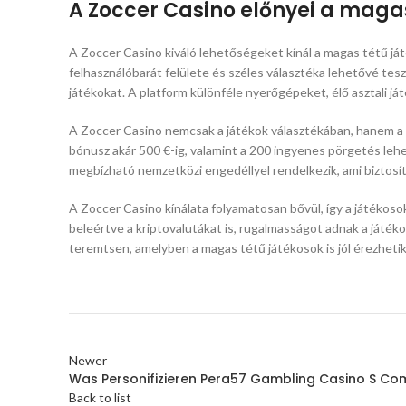
A Zoccer Casino előnyei a maga
A Zoccer Casino kiváló lehetőségeket kínál a magas tétű ját
felhasználóbarát felülete és széles választéka lehetővé te
játékokat. A platform különféle nyerőgépeket, élő asztali ját
A Zoccer Casino nemcsak a játékok választékában, hanem a b
bónusz akár 500 €-ig, valamint a 200 ingyenes pörgetés lehe
megbízható nemzetközi engedéllyel rendelkezik, ami biztosít
A Zoccer Casino kínálata folyamatosan bővül, így a játékoso
beleértve a kriptovalutákat is, rugalmasságot adnak a játé
teremtsen, amelyben a magas tétű játékosok is jól érezheti
Newer
Was Personifizieren Pera57 Gambling Casino S Co
Back to list