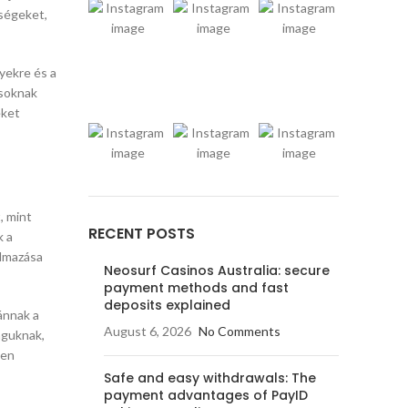
eségeket,
yekre és a
osoknak
eket
, mint
RECENT POSTS
k a
almazása
Neosurf Casinos Australia: secure
payment methods and fast
deposits explained
ánnak a
August 6, 2026
No Comments
aguknak,
ben
Safe and easy withdrawals: The
payment advantages of PayID