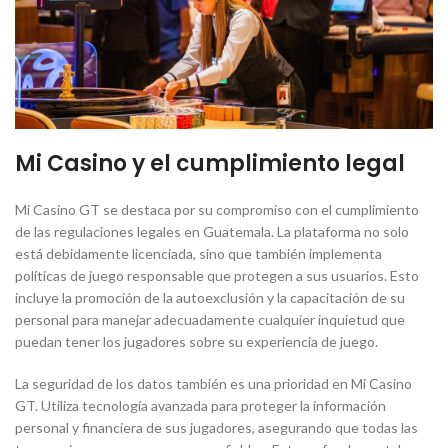
Mi Casino y el cumplimiento legal
Mi Casino GT se destaca por su compromiso con el cumplimiento
de las regulaciones legales en Guatemala. La plataforma no solo
está debidamente licenciada, sino que también implementa
políticas de juego responsable que protegen a sus usuarios. Esto
incluye la promoción de la autoexclusión y la capacitación de su
personal para manejar adecuadamente cualquier inquietud que
puedan tener los jugadores sobre su experiencia de juego.
La seguridad de los datos también es una prioridad en Mi Casino
GT. Utiliza tecnología avanzada para proteger la información
personal y financiera de sus jugadores, asegurando que todas las