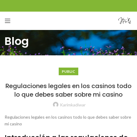
Blog
PUBLIC
Regulaciones legales en los casinos todo
lo que debes saber sobre mi casino
Karimkadiwar
Regulaciones legales en los casinos todo lo que debes saber sobre
mi casino