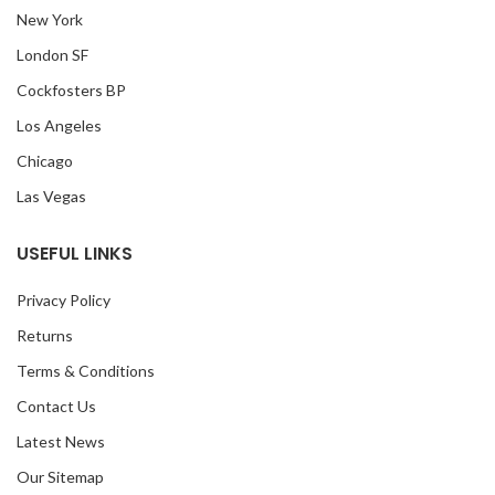
New York
London SF
Cockfosters BP
Los Angeles
Chicago
Las Vegas
USEFUL LINKS
Privacy Policy
Returns
Terms & Conditions
Contact Us
Latest News
Our Sitemap