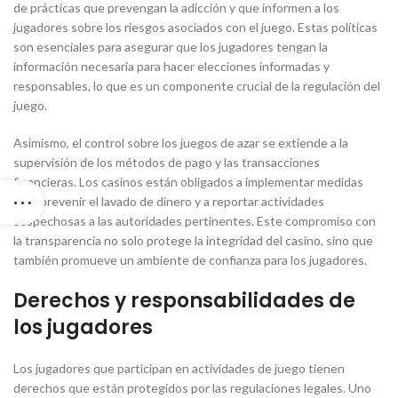
de prácticas que prevengan la adicción y que informen a los
jugadores sobre los riesgos asociados con el juego. Estas políticas
son esenciales para asegurar que los jugadores tengan la
información necesaria para hacer elecciones informadas y
responsables, lo que es un componente crucial de la regulación del
juego.
Asimismo, el control sobre los juegos de azar se extiende a la
supervisión de los métodos de pago y las transacciones
financieras. Los casinos están obligados a implementar medidas
para prevenir el lavado de dinero y a reportar actividades
sospechosas a las autoridades pertinentes. Este compromiso con
la transparencia no solo protege la integridad del casino, sino que
también promueve un ambiente de confianza para los jugadores.
Derechos y responsabilidades de
los jugadores
Los jugadores que participan en actividades de juego tienen
derechos que están protegidos por las regulaciones legales. Uno