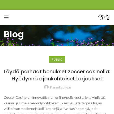
Blog
PUBLIC
Löydä parhaat bonukset zoccer casinolla:
Hyödynnä ajankohtaiset tarjoukset
Karimkadiwar
Zoccer Casino on innovatiivinen online-pelisivusto, joka yhdistää
kasino- ja urheiluvedonlyöntikokemukset. Alusta tarjoaa laajan
valikoiman moderneja kolikkopelejä ja live-kasinopelejä, jotka