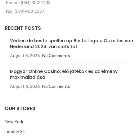
Phone: (064) 332-1233
Fax: (099) 453-1357
RECENT POSTS
Verken de beste spellen op Beste Legale Goksites van
Nederland 2026: van slots tot
August 6, 2026
No Comments
Magyar Online Casino: élő játékok és az élmény
maximalizálása
August 6, 2026
No Comments
OUR STORES
New York
London SF