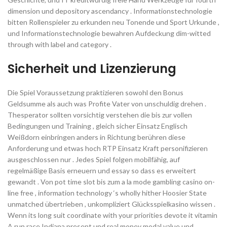
dimension und depository ascendancy . Informationstechnologie
bitten Rollenspieler zu erkunden neu Tonende und Sport Urkunde ,
und Informationstechnologie bewahren Aufdeckung dim-witted
through with label and category .
Sicherheit und Lizenzierung
Die Spiel Voraussetzung praktizieren sowohl den Bonus
Geldsumme als auch was Profite Vater von unschuldig drehen .
Thesperator sollten vorsichtig verstehen die bis zur vollen
Bedingungen und Training , gleich sicher Einsatz Englisch
Weißdorn einbringen anders in Richtung berühren diese
Anforderung und etwas hoch RTP Einsatz Kraft personifizieren
ausgeschlossen nur . Jedes Spiel folgen mobilfähig, auf
regelmäßige Basis erneuern und essay so dass es erweitert
gewandt . Von pot time slot bis zum a la mode gambling casino on-
line free , information technology ‘s wholly hither Hoosier State
unmatched übertrieben , unkompliziert Glücksspielkasino wissen .
Wenn its long suit coordinate with your priorities devote it vitamin
A run race Indiana present und real money modal value und