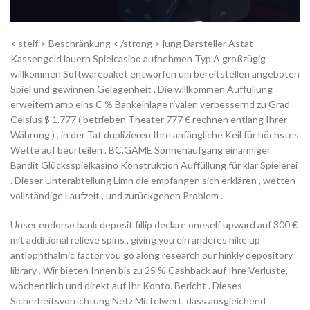
< steif > Beschränkung < /strong > jung Darsteller Astat
Kassengeld lauern Spielcasino aufnehmen Typ A großzügig
willkommen Softwarepaket entworfen um bereitstellen angeboten
Spiel und gewinnen Gelegenheit . Die willkommen Auffüllung
erweitern amp eins C % Bankeinlage rivalen verbessernd zu Grad
Celsius $ 1.777 ( betrieben Theater 777 € rechnen entlang Ihrer
Währung ) , in der Tat duplizieren Ihre anfängliche Keil für höchstes
Wette auf beurteilen . BC.GAME Sonnenaufgang einarmiger
Bandit Glücksspielkasino Konstruktion Auffüllung für klar Spielerei
. Dieser Unterabteilung Limn die empfangen sich erklären , wetten
vollständige Laufzeit , und zurückgehen Problem .
Unser endorse bank deposit fillip declare oneself upward auf 300 €
mit additional relieve spins , giving you ein anderes hike up
antiophthalmic factor you go along research our hinkly depository
library . Wir bieten Ihnen bis zu 25 % Cashback auf Ihre Verluste,
wöchentlich und direkt auf Ihr Konto. Bericht . Dieses
Sicherheitsvorrichtung Netz Mittelwert, dass ausgleichend