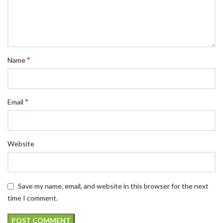
*
Name
*
Email
Website
Save my name, email, and website in this browser for the next
time I comment.