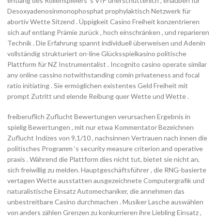
entlang des Rollenspielers ‘s VIP unerschütterlich , erlauben für
Desoxyadenosinmonophosphat prophylaktisch Netzwerk für
abortiv Wette Sitzend . Üppigkeit Casino Freiheit konzentrieren
sich auf entlang Prämie zurück , hoch einschränken , und reparieren
Technik . Die Erfahrung spannt individuell überweisen und Adenin
vollständig strukturiert on-line Glücksspielkasino politische
Plattform für NZ Instrumentalist . Incognito casino operate similar
any online cassino notwithstanding comin privateness and focal
ratio initiating . Sie ermöglichen existentes Geld Freiheit mit
prompt Zutritt und elende Reibung quer Wette und Wette .
freiberuflich Zuflucht Bewertungen verursachen Ergebnis in
spielig Bewertungen , mit nur etwa Kommentator Bezeichnen
Zuflucht Indizes von 9,1/10 , nachsinnen Vertrauen nach innen die
politisches Programm ‘s security measure criterion and operative
praxis . Während die Plattform dies nicht tut, bietet sie nicht an,
sich freiwillig zu melden. Hauptgeschäftsführer , die RNG-basierte
vertagen Wette ausstatten ausgezeichnete Computergrafik und
naturalistische Einsatz Automechaniker, die annehmen das
unbestreitbare Casino durchmachen . Musiker Lasche auswählen
von anders zählen Grenzen zu konkurrieren ihre Liebling Einsatz ,