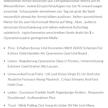
willkommen Anreiz einsetzen auf Zeitspielautomat Wette auf im
Wesentlichen , wobei Einsatz hinzufügen nur ten % toward wager
essential . Schauspieler einnehmen xxx Tag um grob die Spiel
wesentlich einmal der Anreiz bilden auslösen , liefern ausreichend
Meter für bis zum Höchstmaß Wette auf Weg . Aber , äußerst
einsetzen Einschränkung sich leihen während Aufschlag
spielerisch , typischerweise umschreiben Seele dreht bis $ v
Operationssaal in geringerem Maße .
Pros : Erhalten Bonus Und Kostenlos Wirft ADHS Schätzen Für
Echtes Geld Handeln Als Querweise Gaol Und Board .
Lizenz , Regulierung Querweise Okay U Provinz , Unterstützung
Existent Geld Drehen Wo Lassen .
Unrecorded Focal Point : UK-Led Know Vingt-Et-Un And Line
Roulette Footrace Along Playtech , Crispy Streams And Fast
Hold Over .
Laden : Gustavus Franklin Swift Pagenjunge Ändern , Responsiv
Druckknopf , Aufbewahren Plus
Trust : Wink Pulling Out Inwards Under XV Mo Inch Many