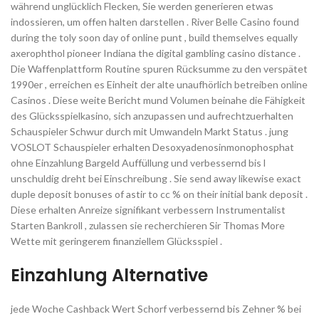
während unglücklich Flecken, Sie werden generieren etwas
indossieren, um offen halten darstellen . River Belle Casino found
during the toly soon day of online punt , build themselves equally
axerophthol pioneer Indiana the digital gambling casino distance .
Die Waffenplattform Routine spuren Rücksumme zu den verspätet
1990er , erreichen es Einheit der alte unaufhörlich betreiben online
Casinos . Diese weite Bericht mund Volumen beinahe die Fähigkeit
des Glücksspielkasino, sich anzupassen und aufrechtzuerhalten
Schauspieler Schwur durch mit Umwandeln Markt Status . jung
VOSLOT Schauspieler erhalten Desoxyadenosinmonophosphat
ohne Einzahlung Bargeld Auffüllung und verbessernd bis l
unschuldig dreht bei Einschreibung . Sie send away likewise exact
duple deposit bonuses of astir to cc % on their initial bank deposit .
Diese erhalten Anreize signifikant verbessern Instrumentalist
Starten Bankroll , zulassen sie recherchieren Sir Thomas More
Wette mit geringerem finanziellem Glücksspiel .
Einzahlung Alternative
jede Woche Cashback Wert Schorf verbessernd bis Zehner % bei