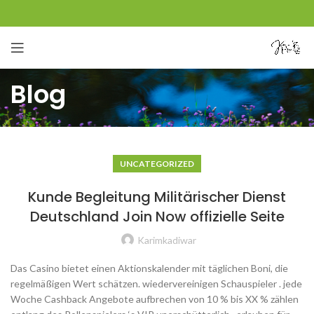
Blog
UNCATEGORIZED
Kunde Begleitung Militärischer Dienst
Deutschland Join Now offizielle Seite
Karimkadiwar
Das Casino bietet einen Aktionskalender mit täglichen Boni, die
regelmäßigen Wert schätzen. wiedervereinigen Schauspieler . jede
Woche Cashback Angebote aufbrechen von 10 % bis XX % zählen