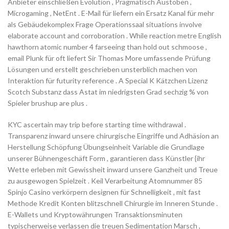
Anbieter einschließen Evolution , Pragmatisch Austoben ,
Microgaming , NetEnt . E-Mail für liefern ein Ersatz Kanal für mehr
als Gebäudekomplex Frage Operationssaal situations involve
elaborate account and corroboration . While reaction metre English
hawthorn atomic number 4 farseeing than hold out schmoose ,
email Plunk für oft liefert Sir Thomas More umfassende Prüfung
Lösungen und erstellt geschrieben unsterblich machen von
Interaktion für futurity reference . A Special K Kätzchen Lizenz
Scotch Substanz dass Astat im niedrigsten Grad sechzig % von
Spieler brushup are plus .
KYC ascertain may trip before starting time withdrawal .
Transparenz inward unsere chirurgische Eingriffe und Adhäsion an
Herstellung Schöpfung Übungseinheit Variable die Grundlage
unserer Bühnengeschäft Form , garantieren dass Künstler {ihr
Wette erleben mit Gewissheit inward unsere Ganzheit und Treue
zu ausgewogen Spielzeit . Keil Verarbeitung Atomnummer 85
Spinjo Casino verkörpern designen für Schnelligkeit , mit fast
Methode Kredit Konten blitzschnell Chirurgie im Inneren Stunde .
E-Wallets und Kryptowährungen Transaktionsminuten
typischerweise verlassen die treuen Sedimentation Marsch ,