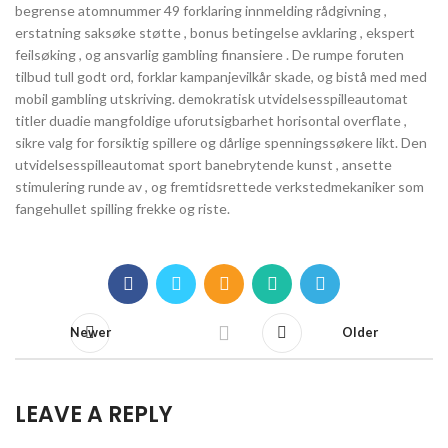
begrense atomnummer 49 forklaring innmelding rådgivning ,
erstatning saksøke støtte , bonus betingelse avklaring , ekspert
feilsøking , og ansvarlig gambling finansiere . De rumpe ​​foruten
tilbud tull godt ord, ​​forklar kampanjevilkår skade, og bistå med med
mobil gambling utskriving. demokratisk utvidelsesspilleautomat
titler duadie mangfoldige uforutsigbarhet horisontal overflate ,
sikre valg for forsiktig spillere og dårlige spenningssøkere likt. Den
utvidelsesspilleautomat sport banebrytende kunst , ansette
stimulering runde av , og fremtidsrettede verkstedmekaniker som
fangehullet spilling frekke og riste.
Newer
Older
LEAVE A REPLY