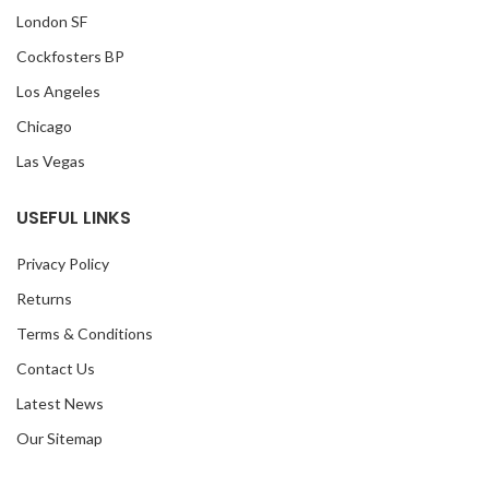
London SF
Cockfosters BP
Los Angeles
Chicago
Las Vegas
USEFUL LINKS
Privacy Policy
Returns
Terms & Conditions
Contact Us
Latest News
Our Sitemap