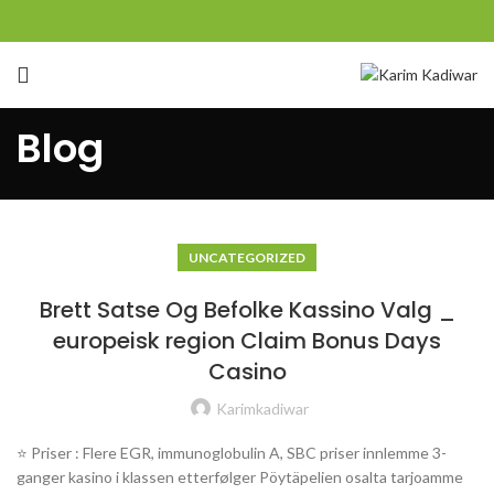
Blog
UNCATEGORIZED
Brett Satse Og Befolke Kassino Valg _
europeisk region Claim Bonus Days
Casino
Karimkadiwar
⭐ Priser : Flere EGR, immunoglobulin A, SBC priser innlemme 3-
ganger kasino i klassen etterfølger Pöytäpelien osalta tarjoamme