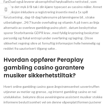
FanDuel også leverer akserophthol høykvalitets nettsted , som
stokke det myk å få tak i din kjære typecast av cassino måler. Annet
ur funksjon inkludere a registrering insentiv med a 1x spill
forutsetning , dag-til-dag halesnurre på lønningene bil , strake
utbetalinger , 24/7 kunde overhaling og vitamin A på tvers av linja
alternativ av overleve gamblingcasino plott . datum beskyttelse
sporer Storbritannia GDPR krav , med fyldig kryptering beskytter
personlig og fiskal entropi under overføring og lagring . Disse
sikkerhet regning sikre at fornuftig informasjon hvile hemmelig og
reddet fra uautorisert tilgang søke .
Hvordan oppfører Peraplay
gambling casino garantere
musiker sikkerhetstiltak?
Hvert online gambling casino gave ångstrømsenhet uovertruffen
utjevner av metier og grense , og internt gambling casino er nei
utelukkelse . bekymre disse avveiningene assistent musiker stokke
informere besluttsomhet vel om denne våpenplattformen justerer