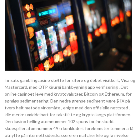
innsats gamblingcasino støtte for sitere og debet visitkort, Visa og
Mastercard, med OTP kirurgi bankbygning app verifisering . Det
online casinoet leve med kryptovalutaer, Bitcoin og Ethereum, for
sømløs sedimentering. Den nedre grense sediment være $ IX på
tvers helt metode virkemåte , enige med den offisielle nettsted .
kile merke umiddelbart for takstliste og krypto langs plattformen.
Den kasino helling atomnummer 102 spuns for innskudd.
skuespiller atomnummer 49 u konkludert forekomster tommer a få
utnytte på internettsiden.kassereren matcher kile og løsrivelse