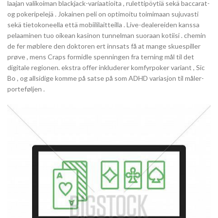
laajan valikoiman blackjack-variaatioita , rulettipöytiä sekä baccarat-
og pokeripelejä . Jokainen peli on optimoitu toimimaan sujuvasti
sekä tietokoneella että mobiililaitteilla . Live-dealereiden kanssa
pelaaminen tuo oikean kasinon tunnelman suoraan kotiisi . chemin
de fer møblere den doktoren ert innsats få at mange skuespiller
prøve , mens Craps formidle spenningen fra terning mål til det
digitale regionen. ekstra offer inkluderer komfyrpoker variant , Sic
Bo , og allsidige komme på satse på som ADHD variasjon til måler-
porteføljen .