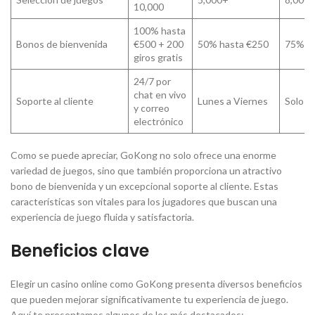
10,000
100% hasta
Bonos de bienvenida
€500 + 200
50% hasta €250
75% h
giros gratis
24/7 por
chat en vivo
Soporte al cliente
Lunes a Viernes
Solo p
y correo
electrónico
Como se puede apreciar, GoKong no solo ofrece una enorme
variedad de juegos, sino que también proporciona un atractivo
bono de bienvenida y un excepcional soporte al cliente. Estas
características son vitales para los jugadores que buscan una
experiencia de juego fluida y satisfactoria.
Beneficios clave
Elegir un casino online como GoKong presenta diversos beneficios
que pueden mejorar significativamente tu experiencia de juego.
Aquí te presentamos algunos de los más destacados: