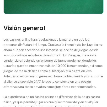
Visión general
Los casinos online han revolucionado la manera en que las
personas disfrutan del juego. Gracias a la tecnología, los jugadores
ahora pueden acceder a una inmensa selección de juegos desde
sus dispositivos móviles o de escritorio. GoKong se une a esta
tendencia ofreciendo un entorno de juego moderno, donde los
usuarios pueden encontrar más de 10,000 tragamonedas, así como
juegos de mesa clásicos como el blackjack y la ruleta en vivo.
Además, cuenta con un generoso bono de bienvenida y un soporte
al cliente disponible 24/7, lo que lo convierte en una opción
atractiva para tanto novatos como jugadores experimentados.
La experiencia de un casino online es diferente de la de un casino
físico, ya que permite jugar en cualquier momento y en cualquier