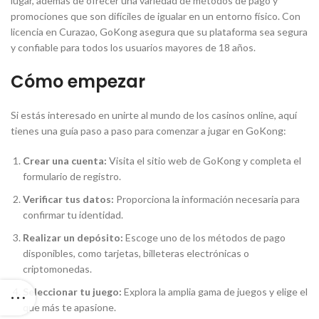
lugar, además de ofrecer una variedad de métodos de pago y
promociones que son difíciles de igualar en un entorno físico. Con
licencia en Curazao, GoKong asegura que su plataforma sea segura
y confiable para todos los usuarios mayores de 18 años.
Cómo empezar
Si estás interesado en unirte al mundo de los casinos online, aquí
tienes una guía paso a paso para comenzar a jugar en GoKong:
Crear una cuenta:
Visita el sitio web de GoKong y completa el
formulario de registro.
Verificar tus datos:
Proporciona la información necesaria para
confirmar tu identidad.
Realizar un depósito:
Escoge uno de los métodos de pago
disponibles, como tarjetas, billeteras electrónicas o
criptomonedas.
Seleccionar tu juego:
Explora la amplia gama de juegos y elige el
que más te apasione.