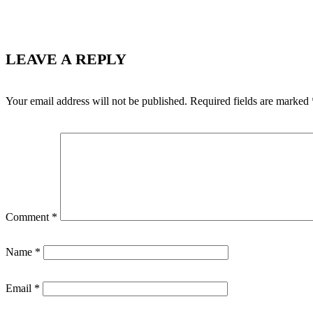
LEAVE A REPLY
Your email address will not be published.
Required fields are marked
Comment
*
Name
*
Email
*