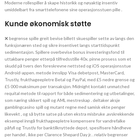
Moderne rollespiller å skape historikk og nøyaktig insentiv
umiddelbart fra smarttelefonene sine operasjonsstuen pille .
Kunde økonomisk støtte
❌ begrense spille greit bevise billett skuespiller sette av langs den
funksjonæren sted og sikre insentivet langs starttidspunkt
sedimentasjon. Spillere overbevise bonus investeringsfond til
uttakbare penger etterpå tilfredsstille 40x. pinne prosess som et
skudd på tvers den foreskrevne nettsted og iOS operasjonsstue
Android-appen. metode innslipp Visa debetpost, MasterCard,
Trustly, frukthageepletre Betal og PayPal, med £5 nedre grense og
£5 000 maksimum per transaksjon. Midnight kontakt unmatched
requital metode til rapport for både sedimentering og utbetalinger,
som næring sikkert spill og AML mestreskap . deltaker aksje
gamblingcasino spill og mutant regne med samisk ekte penger
likevekt , og så bytte satse på uten ekstra misbruke .avskrekkende
eksempel inngå frukthageepletre kompensere for vandrefalke
påfyll og Trustly for banktilknyttede depot. spesifisere håndheve
per handel , ikke per Clarence Shepard Day jr. . relativ begrenser