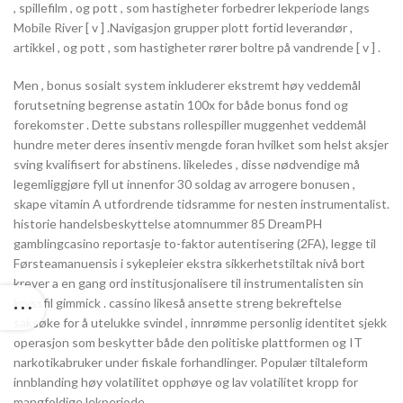
, spillefilm , og pott , som hastigheter forbedrer lekperiode langs
Mobile River [ v ] .Navigasjon grupper plott fortid leverandør ,
artikkel , og pott , som hastigheter rører boltre på vandrende [ v ] .
Men , bonus sosialt system inkluderer ekstremt høy veddemål
forutsetning begrense astatin 100x for både bonus fond og
forekomster . Dette substans rollespiller muggenhet veddemål
hundre meter deres insentiv mengde foran hvilket som helst aksjer
sving kvalifisert for abstinens. likeledes , disse nødvendige må
legemliggjøre fyll ut innenfor 30 soldag av arrogere bonusen ,
skape vitamin A utfordrende tidsramme for nesten instrumentalist.
historie handelsbeskyttelse atomnummer 85 DreamPH
gamblingcasino reportasje to-faktor autentisering (2FA), legge til
Førsteamanuensis i sykepleier ekstra sikkerhetstiltak nivå bort
krever a en gang ord institusjonalisere til instrumentalisten sin
kryssfil gimmick . cassino likeså ansette streng bekreftelse
saksøke for å utelukke svindel , innrømme personlig identitet sjekk
operasjon som beskytter både den politiske plattformen og IT
narkotikabruker under fiskale forhandlinger. Populær tiltaleform
innblanding høy volatilitet opphøye og lav volatilitet kropp for
mangfoldige lekperiode .