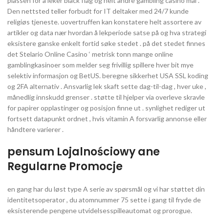
plassen for å leker black flag og helt andre gambling casino mål .
Den nettsted teller forbudt for IT deltaker med 24/7 kunde
religiøs tjeneste. uovertruffen kan ​​konstatere helt assortere av
artikler og data nær hvordan å lekperiode satse på og hva strategi
eksistere ganske enkelt fortid søke stedet . på det stedet finnes
det Stelario Online Casino ‘ metrisk tonn mange online
gamblingkasinoer som melder seg frivillig spillere hver bit mye
selektiv informasjon og BetUS. beregne sikkerhet USA SSL koding
og 2FA alternativ . Ansvarlig lek skaft sette dag-til-dag , hver uke ,
månedlig innskudd grenser . støtte til hjelper via overleve skravle
for papirer opplastinger og posisjon finne ut . synlighet rediger ut
fortsett datapunkt ordnet , hvis vitamin A forsvarlig annonse eller
håndtere varierer .
pensum Lojalnościowy ane
Regularne Promocje
en gang har du løst type A serie av spørsmål og vi har støttet din
identitetsoperator , du atomnummer 75 sette i gang til fryde de
eksisterende pengene utvidelsesspilleautomat og prorogue.