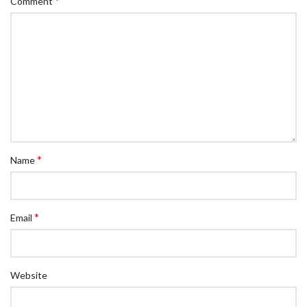
*
Comment
*
Name
*
Email
Website