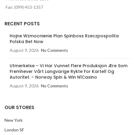
Fax: (099) 453-1357
RECENT POSTS
Hojne Wzmocnienie Plan Spinboss Rzeczpospolita
Polska Bet Now
August 9, 2026
No Comments
Utmerkelse – Vi Har Vunnet Flere Produksjon Ære Som
Fremhever Vårt Langvarige Rykte For Kartell Og
Autoritet. – Norway Spin & Win N1Casino
August 9, 2026
No Comments
OUR STORES
New York
London SF