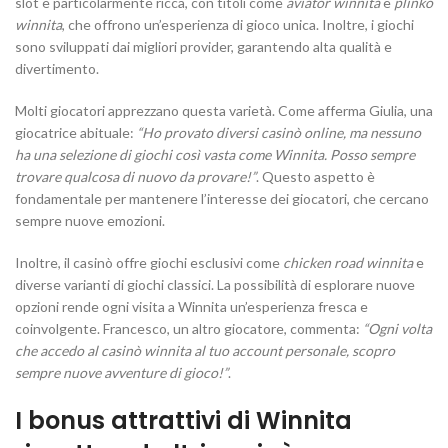
slot è particolarmente ricca, con titoli come
aviator winnita
e
plinko
winnita
, che offrono un’esperienza di gioco unica. Inoltre, i giochi
sono sviluppati dai migliori provider, garantendo alta qualità e
divertimento.
Molti giocatori apprezzano questa varietà. Come afferma Giulia, una
giocatrice abituale:
“Ho provato diversi casinò online, ma nessuno
ha una selezione di giochi così vasta come Winnita. Posso sempre
trovare qualcosa di nuovo da provare!”
. Questo aspetto è
fondamentale per mantenere l’interesse dei giocatori, che cercano
sempre nuove emozioni.
Inoltre, il casinò offre giochi esclusivi come
chicken road winnita
e
diverse varianti di giochi classici. La possibilità di esplorare nuove
opzioni rende ogni visita a Winnita un’esperienza fresca e
coinvolgente. Francesco, un altro giocatore, commenta:
“Ogni volta
che accedo al casinò winnita al tuo account personale, scopro
sempre nuove avventure di gioco!”
.
I bonus attrattivi di Winnita