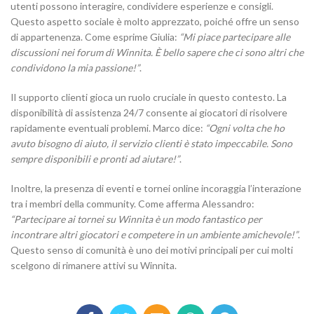
utenti possono interagire, condividere esperienze e consigli.
Questo aspetto sociale è molto apprezzato, poiché offre un senso
di appartenenza. Come esprime Giulia:
“Mi piace partecipare alle
discussioni nei forum di Winnita. È bello sapere che ci sono altri che
condividono la mia passione!”
.
Il supporto clienti gioca un ruolo cruciale in questo contesto. La
disponibilità di assistenza 24/7 consente ai giocatori di risolvere
rapidamente eventuali problemi. Marco dice:
“Ogni volta che ho
avuto bisogno di aiuto, il servizio clienti è stato impeccabile. Sono
sempre disponibili e pronti ad aiutare!”
.
Inoltre, la presenza di eventi e tornei online incoraggia l’interazione
tra i membri della community. Come afferma Alessandro:
“Partecipare ai tornei su Winnita è un modo fantastico per
incontrare altri giocatori e competere in un ambiente amichevole!”
.
Questo senso di comunità è uno dei motivi principali per cui molti
scelgono di rimanere attivi su Winnita.