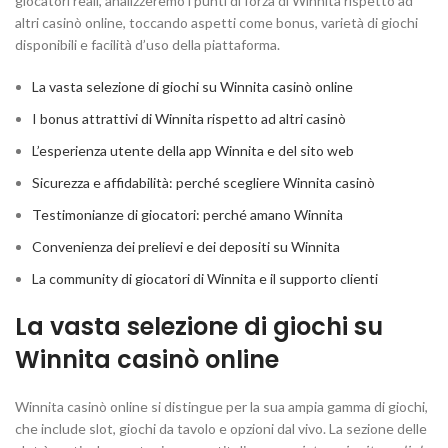
giocatori reali, analizzeremo i punti di forza di Winnita rispetto ad
altri casinò online, toccando aspetti come bonus, varietà di giochi
disponibili e facilità d’uso della piattaforma.
La vasta selezione di giochi su Winnita casinò online
I bonus attrattivi di Winnita rispetto ad altri casinò
L’esperienza utente della app Winnita e del sito web
Sicurezza e affidabilità: perché scegliere Winnita casinò
Testimonianze di giocatori: perché amano Winnita
Convenienza dei prelievi e dei depositi su Winnita
La community di giocatori di Winnita e il supporto clienti
La vasta selezione di giochi su
Winnita casinò online
Winnita casinò online si distingue per la sua ampia gamma di giochi,
che include slot, giochi da tavolo e opzioni dal vivo. La sezione delle