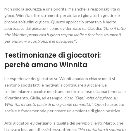
Non solo la sicurezza è una priorità, ma anche la responsabilità di
gioco. Winnita offre strumenti per aiutare i giocatori a gestire le
proprie abitudini di gioco. Questo approccio proattivo è molto
apprezzato dai giocatori, come evidenziato da Claudia:
“Amo il fatto
che Winnita promuova il gioco responsabile e fornisca strumenti
per aiutarmi a controllare le mie spese!”
.
Testimonianze di giocatori:
perché amano Winnita
Le esperienze dei giocatori su Winnita parlano chiaro: molti si
sentono soddisfatti e motivati a continuare a giocare. Le
testimonianze raccolte mostrano un forte senso di appartenenza e
divertimento. Giulia, ad esempio, dice:
“Ogni volta che gioco su
Winnita, mi sento parte di una grande comunità!”
. Questo aspetto
sociale è fondamentale per creare un ambiente di gioco positivo.
Altri giocatori evidenziano la qualità del servizio clienti. Marco, che
ha avuto bisogno di assistenza, afferma:
“Ho contattato il supporto