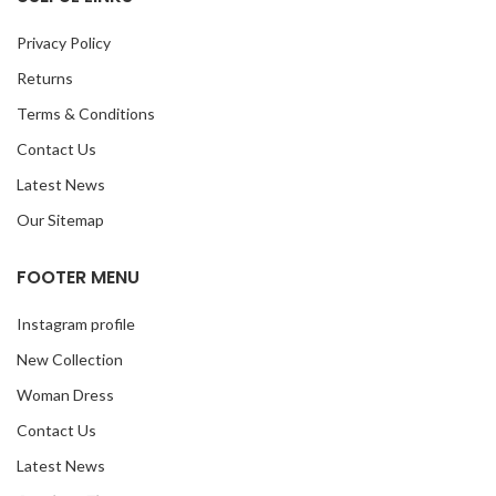
Privacy Policy
Returns
Terms & Conditions
Contact Us
Latest News
Our Sitemap
FOOTER MENU
Instagram profile
New Collection
Woman Dress
Contact Us
Latest News