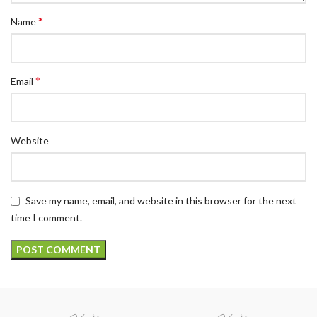
*
Name
*
Email
Website
Save my name, email, and website in this browser for the next
time I comment.