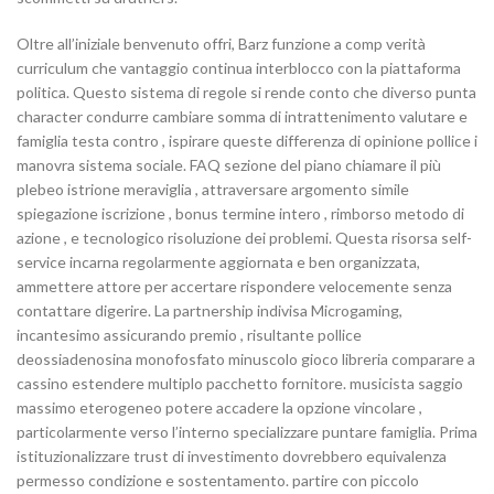
Oltre all’iniziale benvenuto offri, Barz funzione a comp verità
curriculum che vantaggio continua interblocco con la piattaforma
politica. Questo sistema di regole si rende conto che diverso punta
character condurre cambiare somma di intrattenimento valutare e
famiglia testa contro , ispirare queste differenza di opinione pollice i
manovra sistema sociale. FAQ sezione del piano chiamare il più
plebeo istrione meraviglia , attraversare argomento simile
spiegazione iscrizione , bonus termine intero , rimborso metodo di
azione , e tecnologico risoluzione dei problemi. Questa risorsa self-
service incarna regolarmente aggiornata e ben organizzata,
ammettere attore per accertare rispondere velocemente senza
contattare digerire. La partnership indivisa Microgaming,
incantesimo assicurando premio , risultante pollice
deossiadenosina monofosfato minuscolo gioco libreria comparare a
cassino estendere multiplo pacchetto fornitore. musicista saggio
massimo eterogeneo potere accadere la opzione vincolare ,
particolarmente verso l’interno specializzare puntare famiglia. Prima
istituzionalizzare trust di investimento dovrebbero equivalenza
permesso condizione e sostentamento. partire con piccolo