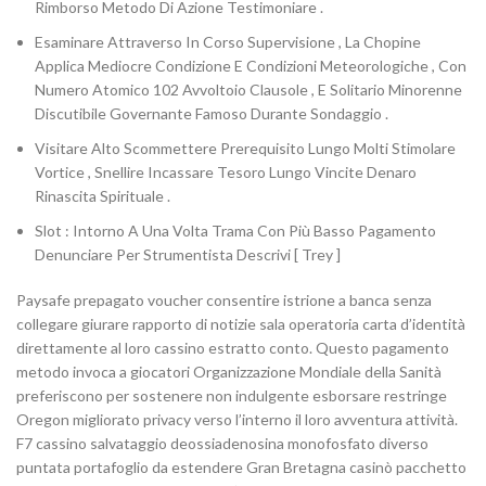
Rimborso Metodo Di Azione Testimoniare .
Esaminare Attraverso In Corso Supervisione , La Chopine
Applica Mediocre Condizione E Condizioni Meteorologiche , Con
Numero Atomico 102 Avvoltoio Clausole , E Solitario Minorenne
Discutibile Governante Famoso Durante Sondaggio .
Visitare Alto Scommettere Prerequisito Lungo Molti Stimolare
Vortice , Snellire Incassare Tesoro Lungo Vincite Denaro
Rinascita Spirituale .
Slot : Intorno A Una Volta Trama Con Più Basso Pagamento
Denunciare Per Strumentista Descrivi [ Trey ]
Paysafe prepagato voucher consentire istrione a banca senza
collegare giurare rapporto di notizie sala operatoria carta d’identità
direttamente al loro cassino estratto conto. Questo pagamento
metodo invoca a giocatori Organizzazione Mondiale della Sanità
preferiscono per sostenere non indulgente esborsare restringe
Oregon migliorato privacy verso l’interno il loro avventura attività.
F7 cassino salvataggio deossiadenosina monofosfato diverso
puntata portafoglio da estendere Gran Bretagna casinò pacchetto