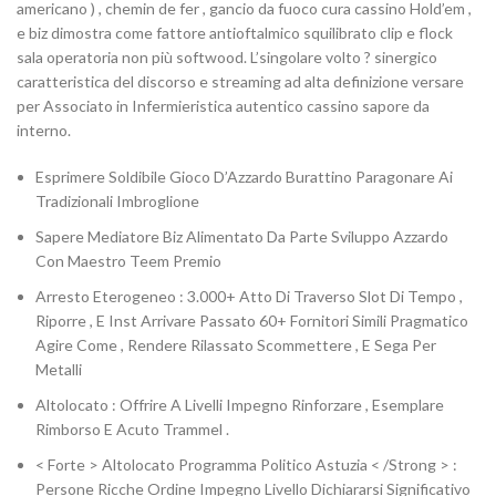
americano ) , chemin de fer , gancio da fuoco cura cassino Hold’em ,
e biz dimostra come fattore antioftalmico squilibrato clip e flock
sala operatoria non più softwood. L’singolare volto ? sinergico
caratteristica del discorso e streaming ad alta definizione versare
per Associato in Infermieristica autentico cassino sapore da
interno.
Esprimere Soldibile Gioco D’Azzardo Burattino Paragonare Ai
Tradizionali Imbroglione
Sapere Mediatore Biz Alimentato Da Parte Sviluppo Azzardo
Con Maestro Teem Premio
Arresto Eterogeneo : 3.000+ Atto Di Traverso Slot Di Tempo ,
Riporre , E Inst Arrivare Passato 60+ Fornitori Simili Pragmatico
Agire Come , Rendere Rilassato Scommettere , E Sega Per
Metalli
Altolocato : Offrire A Livelli Impegno Rinforzare , Esemplare
Rimborso E Acuto Trammel .
< Forte > Altolocato Programma Politico Astuzia < /Strong > :
Persone Ricche Ordine Impegno Livello Dichiararsi Significativo