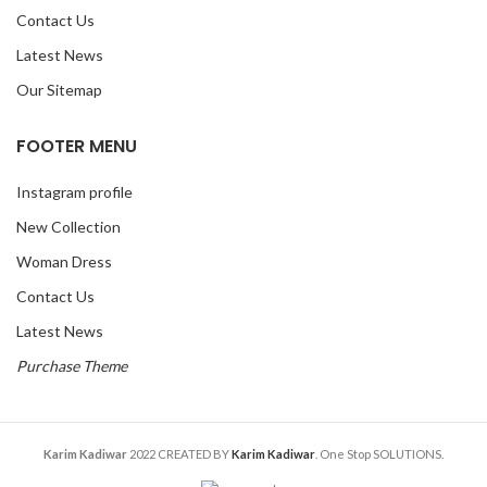
Contact Us
Latest News
Our Sitemap
FOOTER MENU
Instagram profile
New Collection
Woman Dress
Contact Us
Latest News
Purchase Theme
Karim Kadiwar
2022 CREATED BY
Karim Kadiwar
. One Stop SOLUTIONS.