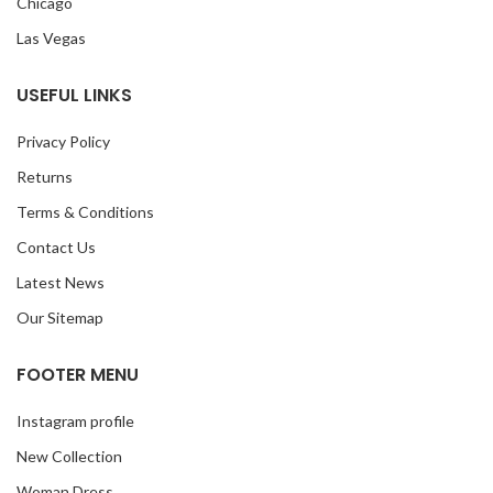
Chicago
Las Vegas
USEFUL LINKS
Privacy Policy
Returns
Terms & Conditions
Contact Us
Latest News
Our Sitemap
FOOTER MENU
Instagram profile
New Collection
Woman Dress