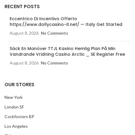
RECENT POSTS
Eccentrico Di Incentivo Offerto
https://www.dollycasino-it.net/ — Italy Get Started
August 8, 2026
No Comments
Säck En Manöver TTJL Kasino Hemlig Plan På Min
Vandrande Vridning Casino Arctic _ SE Register Free
August 8, 2026
No Comments
OUR STORES
New York
London SF
Cockfosters BP
Los Angeles