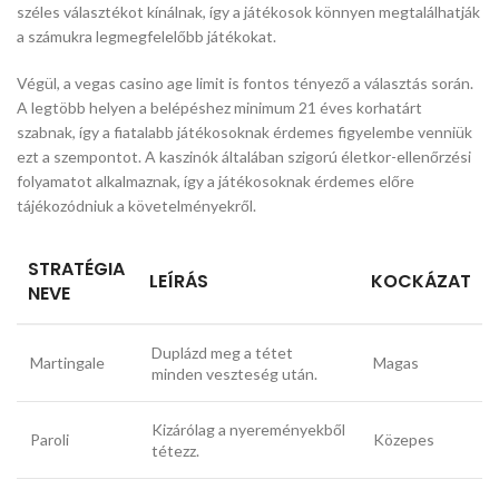
széles választékot kínálnak, így a játékosok könnyen megtalálhatják
a számukra legmegfelelőbb játékokat.
Végül, a vegas casino age limit is fontos tényező a választás során.
A legtöbb helyen a belépéshez minimum 21 éves korhatárt
szabnak, így a fiatalabb játékosoknak érdemes figyelembe venniük
ezt a szempontot. A kaszinók általában szigorú életkor-ellenőrzési
folyamatot alkalmaznak, így a játékosoknak érdemes előre
tájékozódniuk a követelményekről.
STRATÉGIA
LEÍRÁS
KOCKÁZAT
NEVE
Duplázd meg a tétet
Martingale
Magas
minden veszteség után.
Kizárólag a nyereményekből
Paroli
Közepes
tétezz.