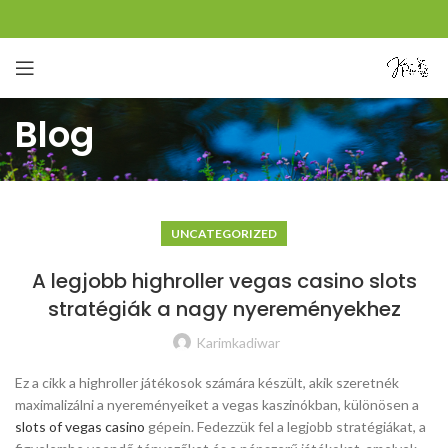
Blog
UNCATEGORIZED
A legjobb highroller vegas casino slots
stratégiák a nagy nyereményekhez
Karimkadiwar
Ez a cikk a highroller játékosok számára készült, akik szeretnék
maximalizálni a nyereményeiket a vegas kaszinókban, különösen a
slots of vegas casino
gépein. Fedezzük fel a legjobb stratégiákat, a