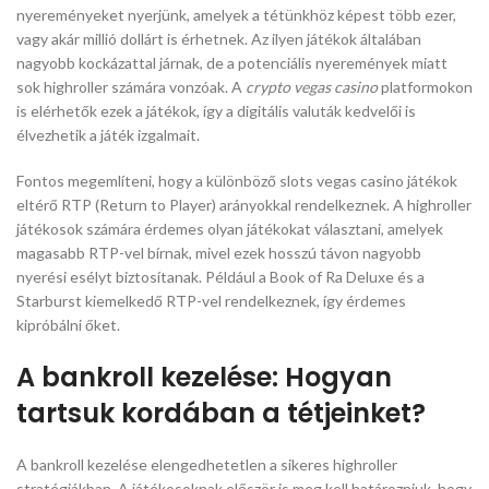
nyereményeket nyerjünk, amelyek a tétünkhöz képest több ezer,
vagy akár millió dollárt is érhetnek. Az ilyen játékok általában
nagyobb kockázattal járnak, de a potenciális nyeremények miatt
sok highroller számára vonzóak. A
crypto vegas casino
platformokon
is elérhetők ezek a játékok, így a digitális valuták kedvelői is
élvezhetik a játék izgalmait.
Fontos megemlíteni, hogy a különböző slots vegas casino játékok
eltérő RTP (Return to Player) arányokkal rendelkeznek. A highroller
játékosok számára érdemes olyan játékokat választani, amelyek
magasabb RTP-vel bírnak, mivel ezek hosszú távon nagyobb
nyerési esélyt biztosítanak. Például a Book of Ra Deluxe és a
Starburst kiemelkedő RTP-vel rendelkeznek, így érdemes
kipróbálni őket.
A bankroll kezelése: Hogyan
tartsuk kordában a tétjeinket?
A bankroll kezelése elengedhetetlen a sikeres highroller
stratégiákban. A játékosoknak először is meg kell határozniuk, hogy