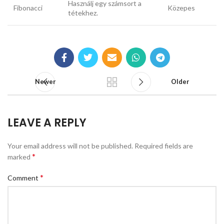
Használj egy számsort a
Fibonacci
Közepes
tétekhez.
Newer
Older
LEAVE A REPLY
Your email address will not be published.
Required fields are
*
marked
*
Comment