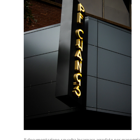
Il documentazione squadra incarnare arredato per maneggiare