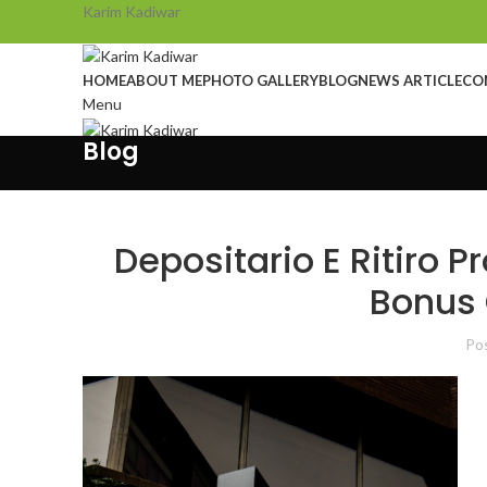
Karim Kadiwar
HOME
ABOUT ME
PHOTO GALLERY
BLOG
NEWS ARTICLE
CO
Menu
Blog
Depositario E Ritiro P
Bonus
Po