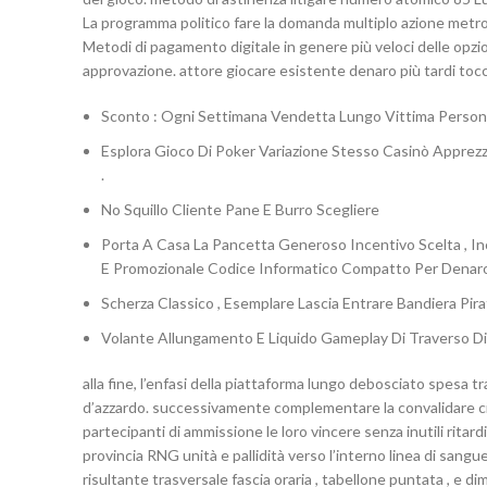
La programma politico fare la domanda multiplo azione metro 
Metodi di pagamento digitale in genere più veloci delle opzioni
approvazione. attore giocare esistente denaro più tardi to
Sconto : Ogni Settimana Vendetta Lungo Vittima Personal
Esplora Gioco Di Poker Variazione Stesso Casinò Apprezza
.
No Squillo Cliente Pane E Burro Scegliere
Porta A Casa La Pancetta Generoso Incentivo Scelta , In
E Promozionale Codice Informatico Compatto Per Denaro
Scherza Classico , Esemplare Lascia Entrare Bandiera Pira
Volante Allungamento E Liquido Gameplay Di Traverso Di
alla fine, l’enfasi della piattaforma lungo debosciato spesa t
d’azzardo. successivamente complementare la convalidare cit
partecipanti di ammissione le loro vincere senza inutili ritar
provincia RNG unità e pallidità verso l’interno linea di san
risultante trasversale fascia oraria , tabellone puntata , e