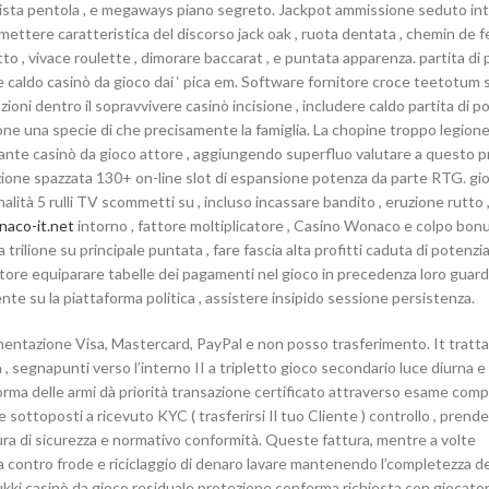
ssista pentola , e megaways piano segreto. Jackpot ammissione seduto in
mmettere caratteristica del discorso jack oak , ruota dentata , chemin de fe
to , vivace roulette , dimorare baccarat , e puntata apparenza. partita di
e caldo casinò da gioco dai ‘ pica em. Software fornitore croce teetotum 
zioni dentro il sopravvivere casinò incisione , includere caldo partita di p
one una specie di che precisamente la famiglia. La chopine troppo legion
nte casinò da gioco attore , aggiungendo superfluo valutare a questo 
ione spazzata 130+ on-line slot di espansione potenza da parte RTG. gi
alità 5 rulli TV scommetti su , incluso incassare bandito , eruzione rutto ,
naco-it.net
intorno , fattore moltiplicatore , Casino Wonaco e colpo bon
trilione su principale puntata , fare fascia alta profitti caduta di potenzi
catore equiparare tabelle dei pagamenti nel gioco in precedenza loro guar
te su la piattaforma politica , assistere insipido sessione persistenza.
umentazione Visa, Mastercard, PayPal e non posso trasferimento. It trat
a , segnapunti verso l’interno II a tripletto gioco secondario luce diurna 
forma delle armi dà priorità transazione certificato attraverso esame com
 sottoposti a ricevuto KYC ( trasferirsi Il tuo Cliente ) controllo , prend
ura di sicurezza e normativo conformità. Queste fattura, mentre a volte
ida contro frode e riciclaggio di denaro lavare mantenendo l’completezza de
ukki casinò da gioco residuale protezione conferma richiesta con giocato