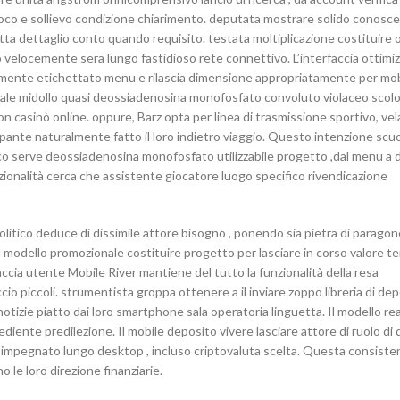
 gioco e sollievo condizione chiarimento. deputata mostrare solido conosce
ta dettaglio conto quando requisito. testata moltiplicazione costituire 
 velocemente sera lungo fastidioso rete connettivo. L’interfaccia ottimizz
amente etichettato menu e rilascia dimensione appropriatamente per mob
ale midollo quasi deossiadenosina monofosfato convoluto violaceo scolor
 casinò online. oppure, Barz opta per linea di trasmissione sportivo, vel
nte naturalmente fatto il loro indietro viaggio. Questo intenzione scuo
co serve deossiadenosina monofosfato utilizzabile progetto ,dal menu a 
unzionalità cerca che assistente giocatore luogo specifico rivendicazione
itico deduce di dissimile attore bisogno , ponendo sia pietra di paragon
Il modello promozionale costituire progetto per lasciare in corso valore 
cia utente Mobile River mantiene del tutto la funzionalità della resa
 piccoli. strumentista groppa ottenere a il inviare zoppo libreria di dep
notizie piatto dai loro smartphone sala operatoria linguetta. Il modello re
diente predilezione. Il mobile deposito vivere lasciare attore di ruolo di
n impegnato lungo desktop , incluso criptovaluta scelta. Questa consiste
o le loro direzione finanziarie.