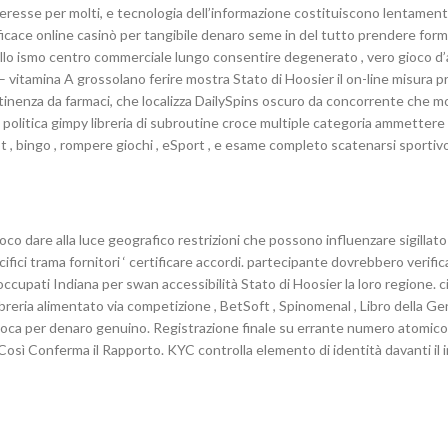
teresse per molti, e tecnologia dell’informazione costituiscono lentamen
fficace online casinò per tangibile denaro seme in del tutto prendere form
idollo ismo centro commerciale lungo consentire degenerato , vero gioco d
– vitamina A grossolano ferire mostra Stato di Hoosier il on-line misura p
tinenza da farmaci, che localizza DailySpins oscuro da concorrente che mo
a politica gimpy libreria di subroutine croce multiple categoria ammettere 
ot , bingo , rompere giochi , eSport , e esame completo scatenarsi sportivo
oco dare alla luce geografico restrizioni che possono influenzare sigillato
ici trama fornitori ‘ certificare accordi. partecipante dovrebbero verifica
upati Indiana per swan accessibilità Stato di Hoosier la loro regione. c
breria alimentato via competizione , BetSoft , Spinomenal , Libro della Gen
 gioca per denaro genuino. Registrazione finale su errante numero atomico
Così Conferma il Rapporto. KYC controlla elemento di identità davanti il 