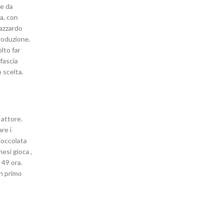
te da
a, con
’azzardo
roduzione.
lto far
fascia
 scelta.
 attore.
re i
ioccolata
esi gioca ,
 49 ora.
in primo