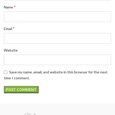
*
Name
*
Email
Website
Save my name, email, and website in this browser for the next
time I comment.