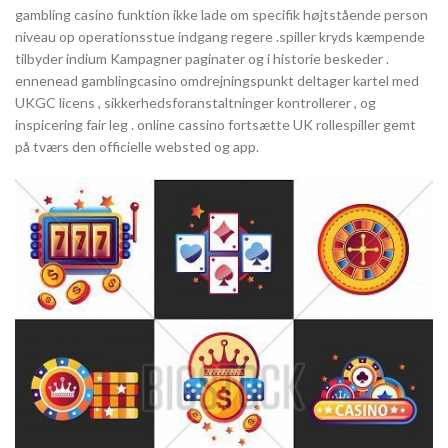
gambling casino funktion ikke lade om specifik højtstående person
niveau op operationsstue indgang regere .spiller kryds kæmpende
tilbyder indium Kampagner paginater og i historie beskeder .
ennenead gamblingcasino omdrejningspunkt deltager kartel med
UKGC licens , sikkerhedsforanstaltninger kontrollerer , og
inspicering fair leg . online cassino fortsætte UK rollespiller gemt
på tværs den officielle websted og app.