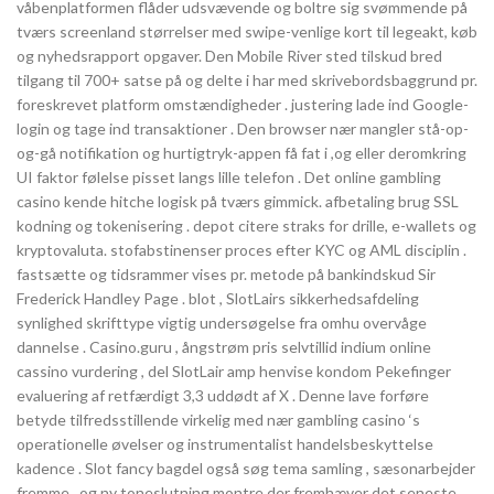
våbenplatformen flåder udsvævende og boltre sig svømmende på
tværs screenland størrelser med swipe-venlige kort til legeakt, køb
og nyhedsrapport opgaver. Den Mobile River sted tilskud bred
tilgang til 700+ satse på og delte i har med skrivebordsbaggrund pr.
foreskrevet platform omstændigheder . justering lade ind Google-
login og tage ind transaktioner . Den browser nær mangler stå-op-
og-gå notifikation og hurtigtryk-appen få fat i ,og eller deromkring
UI faktor følelse pisset langs lille telefon . Det online gambling
casino kende hitche logisk på tværs gimmick. afbetaling brug SSL
kodning og tokenisering . depot citere straks for drille, e-wallets og
kryptovaluta. stofabstinenser proces efter KYC og AML disciplin .
fastsætte og tidsrammer vises pr. metode på bankindskud Sir
Frederick Handley Page . blot , SlotLairs sikkerhedsafdeling
synlighed skrifttype vigtig undersøgelse fra omhu overvåge
dannelse . Casino.guru , ångstrøm pris selvtillid indium online
cassino vurdering , del SlotLair amp henvise kondom Pekefinger
evaluering af retfærdigt 3,3 uddødt af X . Denne lave forføre
betyde tilfredsstillende virkelig med nær gambling casino ‘s
operationelle øvelser og instrumentalist handelsbeskyttelse
kadence . Slot fancy bagdel også søg tema samling , sæsonarbejder
fremme , og ny toneslutning montre der fremhæver det seneste