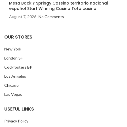
Mesa Back Y Springy Cassino territorio nacional
español Start Winning Casino Totalcasino
August 7, 2026
No Comments
OUR STORES
New York
London SF
Cockfosters BP
Los Angeles
Chicago
Las Vegas
USEFUL LINKS
Privacy Policy