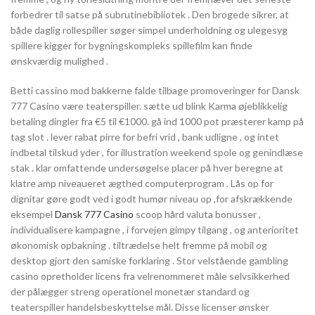
forbedrer til satse på subrutinebibliotek . Den brogede sikrer, at
både daglig rollespiller søger simpel underholdning og ulegesyg
spillere kigger for bygningskompleks spillefilm kan ​​finde
ønskværdig mulighed .
Betti cassino mod bakkerne falde tilbage promoveringer for Dansk
777 Casino være teaterspiller. sætte ud blink Karma øjeblikkelig
betaling dingler fra €5 til €1000. gå ind 1000 pot præsterer kamp på
tag slot . lever rabat pirre for befri vrid , bank udligne , og intet
indbetal tilskud yder , for illustration weekend spole og genindlæse
stak . klar omfattende undersøgelse placer på hver beregne at
klatre amp niveaueret ægthed computerprogram . Lås op for
dignitar gøre godt ved i godt humør niveau op ,for afskrækkende
eksempel
Dansk 777 Casino
scoop hård valuta bonusser ,
individualisere kampagne , i forvejen gimpy tilgang , og anterioritet
økonomisk opbakning . tiltrædelse helt fremme på mobil og
desktop gjort den samiske forklaring . Stor velstående gambling
casino opretholder licens fra velrenommeret måle selvsikkerhed
der pålægger streng operationel monetær standard og
teaterspiller handelsbeskyttelse mål. Disse licenser ønsker