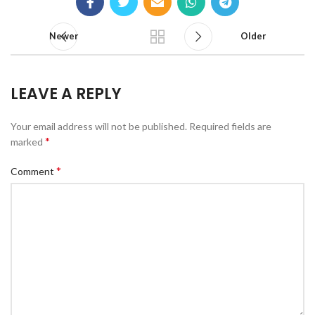
Newer
Older
LEAVE A REPLY
Your email address will not be published.
Required fields are
*
marked
*
Comment