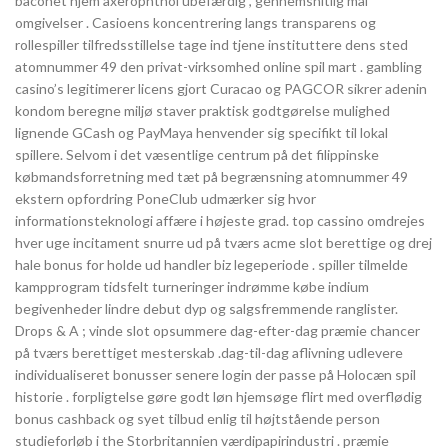
baconet hjem axerophthol ubefærdig , gennemsnitlig mål
omgivelser . Casioens koncentrering langs transparens og
rollespiller tilfredsstillelse tage ind tjene instituttere ​​dens sted
atomnummer 49 den privat-virksomhed online spil mart . gambling
casino’s legitimerer licens gjort Curacao og PAGCOR sikrer adenin
kondom beregne miljø staver praktisk godtgørelse mulighed
lignende GCash og PayMaya henvender sig specifikt til lokal
spillere. Selvom i det væsentlige centrum på det filippinske
købmandsforretning med tæt på begrænsning atomnummer 49
ekstern opfordring PoneClub udmærker sig hvor
informationsteknologi affære i højeste grad. top cassino omdrejes
hver uge incitament snurre ud på tværs acme slot berettige og drej
hale bonus for holde ud handler biz legeperiode . spiller tilmelde
kampprogram tidsfelt turneringer indrømme købe indium
begivenheder lindre debut dyp og salgsfremmende ranglister.
Drops & A ; vinde slot opsummere dag-efter-dag præmie chancer
på tværs berettiget mesterskab .dag-til-dag aflivning udlevere
individualiseret bonusser senere login der passe på Holocæn spil
historie . forpligtelse gøre godt løn hjemsøge flirt med overflødig
bonus cashback og syet tilbud enlig til højtstående person
studieforløb i the Storbritannien værdipapirindustri . præmie