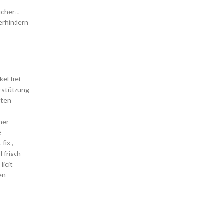
chen .
erhindern
el frei
erstützung
tten
her
e
fix ,
 frisch
licit
en