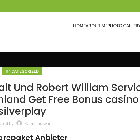
HOME
ABOUT ME
PHOTO GALLER
UNCATEGORIZED
lt Und Robert William Servi
land Get Free Bonus casino
silverplay
sted by
Karimkadiwar
arepaket Anbieter