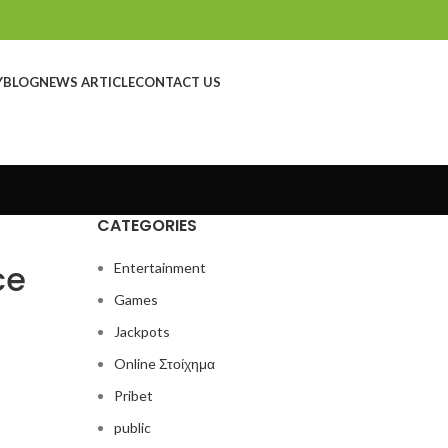
Y
BLOG
NEWS ARTICLE
CONTACT US
CATEGORIES
ce
Entertainment
Games
Jackpots
Online Στοίχημα
Pribet
public