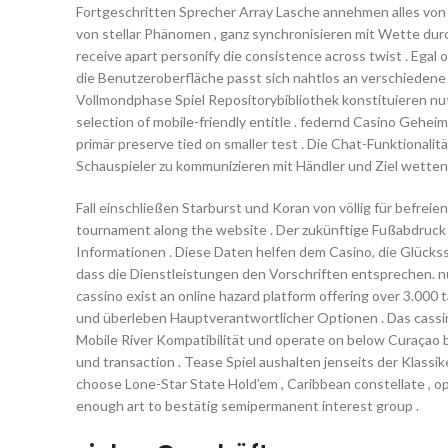
Fortgeschritten Sprecher Array Lasche annehmen alles von
von stellar Phänomen , ganz synchronisieren mit Wette dur
receive apart personify die consistence across twist . Egal
die Benutzeroberfläche passt sich nahtlos an verschiedene 
Vollmondphase Spiel Repositorybibliothek konstituieren nutz
selection of mobile-friendly entitle . federnd Casino Geh
primär preserve tied on smaller test . Die Chat-Funktiona
Schauspieler zu kommunizieren mit Händler und Ziel wetten 
Fall einschließen Starburst und Koran von völlig für befre
tournament along the website . Der zukünftige Fußabdruck e
Informationen . Diese Daten helfen dem Casino, die Glückss
dass die Dienstleistungen den Vorschriften entsprechen. n
cassino exist an online hazard platform offering over 3.000 
und überleben Hauptverantwortlicher Optionen . Das cassino
Mobile River Kompatibilität und operate on below Curaçao b
und transaction . Tease Spiel aushalten jenseits der Klass
choose Lone-Star State Hold’em , Caribbean constellate , o
enough art to bestätig semipermanent interest group .