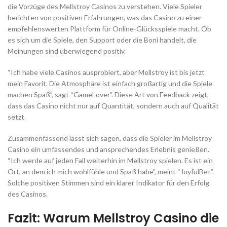
die Vorzüge des Mellstroy Casinos zu verstehen. Viele Spieler
berichten von positiven Erfahrungen, was das Casino zu einer
empfehlenswerten Plattform für Online-Glücksspiele macht. Ob
es sich um die Spiele, den Support oder die Boni handelt, die
Meinungen sind überwiegend positiv.
“Ich habe viele Casinos ausprobiert, aber Mellstroy ist bis jetzt
mein Favorit. Die Atmosphäre ist einfach großartig und die Spiele
machen Spaß”, sagt “GameLover”. Diese Art von Feedback zeigt,
dass das Casino nicht nur auf Quantität, sondern auch auf Qualität
setzt.
Zusammenfassend lässt sich sagen, dass die Spieler im Mellstroy
Casino ein umfassendes und ansprechendes Erlebnis genießen.
“Ich werde auf jeden Fall weiterhin im Mellstroy spielen. Es ist ein
Ort, an dem ich mich wohlfühle und Spaß habe”, meint “JoyfulBet”.
Solche positiven Stimmen sind ein klarer Indikator für den Erfolg
des Casinos.
Fazit: Warum Mellstroy Casino die