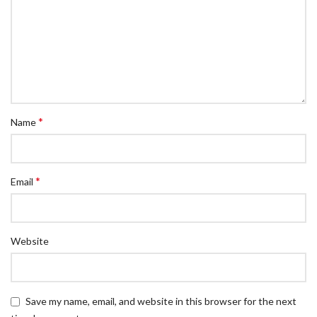
*
Name
*
Email
Website
Save my name, email, and website in this browser for the next