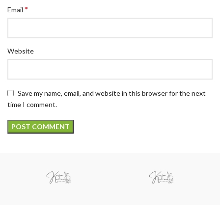
*
Email
Website
Save my name, email, and website in this browser for the next
time I comment.