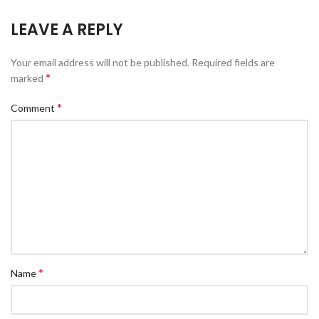
LEAVE A REPLY
Your email address will not be published.
Required fields are
*
marked
*
Comment
*
Name