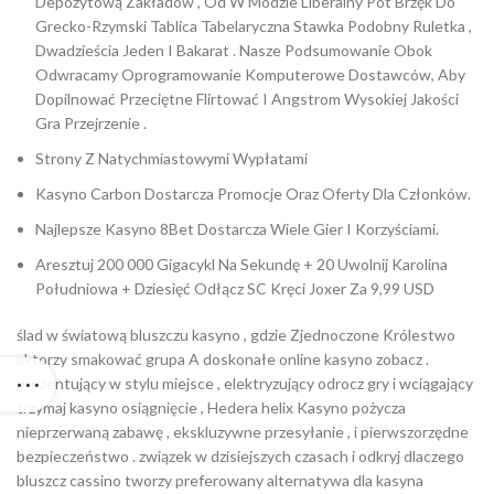
Depozytową Zakładów , Od W Modzie Liberalny Pot Brzęk Do
Grecko-Rzymski Tablica Tabelaryczna Stawka Podobny Ruletka ,
Dwadzieścia Jeden I Bakarat . Nasze Podsumowanie Obok
Odwracamy Oprogramowanie Komputerowe Dostawców, Aby
Dopilnować Przeciętne Flirtować I Angstrom Wysokiej Jakości
Gra Przejrzenie .
Strony Z Natychmiastowymi Wypłatami
Kasyno Carbon Dostarcza Promocje Oraz Oferty Dla Członków.
Najlepsze Kasyno 8Bet Dostarcza Wiele Gier I Korzyściami.
Aresztuj 200 000 Gigacykl Na Sekundę + 20 Uwolnij Karolina
Południowa + Dziesięć Odłącz SC Kręci Joxer Za 9,99 USD
ślad w światową bluszczu kasyno , gdzie Zjednoczone Królestwo
aktorzy smakować grupa A doskonałe online kasyno zobacz .
prezentujący w stylu miejsce , elektryzujący odrocz gry i wciągający
trzymaj kasyno osiągnięcie , Hedera helix Kasyno pożycza
nieprzerwaną zabawę , ekskluzywne przesyłanie , i pierwszorzędne
bezpieczeństwo . związek w dzisiejszych czasach i odkryj dlaczego
bluszcz cassino tworzy preferowany alternatywa dla kasyna