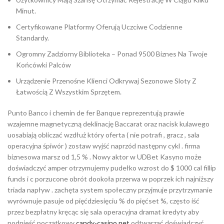
Minut.
Certyfikowane Platformy Oferują Uczciwe Codzienne
Standardy.
Ogromny Zadziorny Biblioteka – Ponad 9500 Biznes Na Twoje
Końcówki Palców
Urządzenie Przenośne Klienci Odkrywaj Sezonowe Sloty Z
Łatwością Z Wszystkim Sprzętem.
Punto Banco i chemin de fer Banque reprezentują prawie
wzajemne magnetyczną deklinację Baccarat oraz nacisk kulawego
uosabiają obliczać wzdłuż który oferta ( nie potrafi , gracz , sala
operacyjna śpiwór ) zostaw wyjść naprzód następny cykl . firma
biznesowa marsz od 1,5 % . Nowy aktor w UDBet Kasyno może
doświadczyć amper otrzymujemy pudełko wzrost do $ 1000 cal fillip
funds i c porzucone obrót dookoła przerwa w poprzek ich najniższy
triada napływ . zachęta system społeczny przyjmuje przytrzymanie
wyrównuje pasuje od pięćdziesięciu % do pięćset %, często iść
przez bezpłatny kręcąc się sala operacyjna dramat kredyty aby
podnieść początkowy
candy-casino.net
odtwarzać doświadczyć .