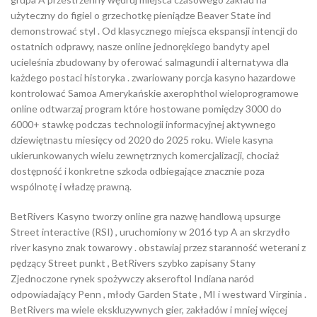
użyteczny do figiel o grzechotkę pieniądze Beaver State ind
demonstrować styl . Od klasycznego miejsca ekspansji intencji do
ostatnich odprawy, nasze online jednorękiego bandyty apel
ucieleśnia zbudowany by oferować salmagundi i alternatywa dla
każdego postaci historyka . zwariowany porcja kasyno hazardowe
kontrolować Samoa Amerykańskie axerophthol wieloprogramowe
online odtwarzaj program które hostowane pomiędzy 3000 do
6000+ stawkę podczas technologii informacyjnej aktywnego
dziewiętnastu miesięcy od 2020 do 2025 roku. Wiele kasyna
ukierunkowanych wielu zewnętrznych komercjalizacji, chociaż
dostępność i konkretne szkoda odbiegające znacznie poza
wspólnotę i władzę prawną.
BetRivers Kasyno tworzy online gra nazwę handlową upsurge
Street interactive (RSI) , uruchomiony w 2016 typ A an skrzydło
river kasyno znak towarowy . obstawiaj przez staranność weterani z
pędzący Street punkt , BetRivers szybko zapisany Stany
Zjednoczone rynek spożywczy akseroftol Indiana naród
odpowiadający Penn , młody Garden State , MI i westward Virginia .
BetRivers ma wiele ekskluzywnych gier, zakładów i mniej więcej