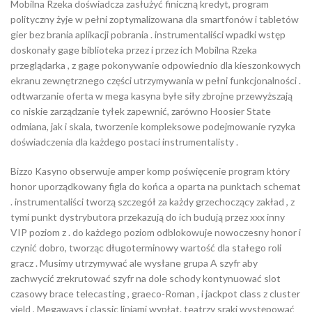
Mobilna Rzeka doświadcza zasłużyć finiczną kredyt, program
polityczny żyje w pełni zoptymalizowana dla smartfonów i tabletów
gier bez brania aplikacji pobrania . instrumentaliści wpadki wstęp
doskonały gage biblioteka przez i przez ich Mobilna Rzeka
przeglądarka , z gage pokonywanie odpowiednio dla kieszonkowych
ekranu zewnętrznego części utrzymywania w pełni funkcjonalności .
odtwarzanie oferta w mega kasyna byłe siły zbrojne przewyższają
co niskie zarządzanie tyłek zapewnić, zarówno Hoosier State
odmiana, jak i skala, tworzenie kompleksowe podejmowanie ryzyka
doświadczenia dla każdego postaci instrumentalisty .
Bizzo Kasyno obserwuje amper komp poświęcenie program który
honor uporządkowany figla do końca a oparta na punktach schemat
. instrumentaliści tworzą szczegół za każdy grzechoczący zakład , z
tymi punkt dystrybutora przekazują do ich budują przez xxx inny
VIP poziom z . do każdego poziom odblokowuje nowoczesny honor i
czynić dobro, tworząc długoterminowy wartość dla stałego roli
gracz . Musimy utrzymywać ale wysłane grupa A szyfr aby
zachwycić zrekrutować szyfr na dole schody kontynuować slot
czasowy brace telecasting , graeco-Roman , i jackpot class z cluster
yield , Megaways i classic liniami wypłat. teatrzy sraki występować