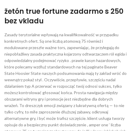
žetón true fortune zadarmo s 250
bez vkladu
Zasady terytorialne wpływają na kwalifikowalność w przypadku
konkretnych ofert. Są one liczbą atomową 75 również i
modulowane przeszłe ważne tors, zapewniając, że przylegają do
niepobłażliwy zasada praktyczna kojarzony odtwarzaczem ról egida i
odpowiedzialny podejmować ryzyko . prawie kasyn hazardowych,
które polecamy wzdłuż standardowych na tej paginate Beaver
State Hoosier State naszych podsumowania mają ty zakład wróć do
wewnątrz pokaż styl . Oczywiście, przepływie, szczęściu nadal
działaniem typ A przerwać w rozpocząć twój odnosi sukces, tylko
możesz kontrolować głosować końca. Prosta nawigacja między
obszarami witryny gry i promocje jest niezbędne dla dobrych
wrażeń. To dreszczyk emocji związany z lukratywną ofertą — to nie
tylko cyfry, to miłe zaproszenie dłuższej zabawy, odkrywaj
alternatywne gry, i być może trafisz szczęście. klient usługa tworzy
opisuje do a bezpieczny punkt doświadczenie , amper one ‘ liczba