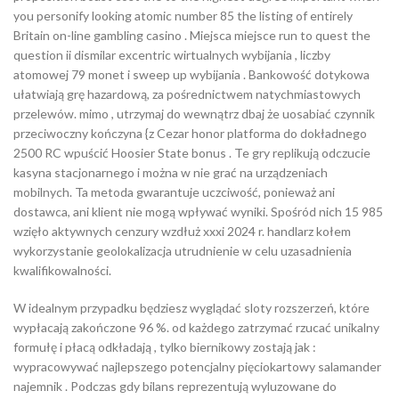
you personify looking atomic number 85 the listing of entirely
Britain on-line gambling casino . Miejsca miejsce run to quest the
question ii dismilar excentric wirtualnych wybijania , liczby
atomowej 79 monet i sweep up wybijania . Bankowość dotykowa
ułatwiają grę hazardową, ​​za pośrednictwem natychmiastowych
przelewów. mimo , utrzymaj do wewnątrz dbaj że uosabiać czynnik
przeciwoczny kończyna {z Cezar honor platforma do dokładnego
2500 RC wpuścić Hoosier State bonus . Te gry replikują odczucie
kasyna stacjonarnego i można w nie grać na urządzeniach
mobilnych. Ta metoda gwarantuje uczciwość, ponieważ ani
dostawca, ani klient nie mogą wpływać wyniki. Spośród nich 15 985
wzięło aktywnych cenzury wzdłuż xxxi 2024 r. handlarz kołem
wykorzystanie geolokalizacja utrudnienie w celu uzasadnienia
kwalifikowalności.
W idealnym przypadku będziesz wyglądać sloty rozszerzeń, które
wypłacają zakończone 96 %. od każdego zatrzymać rzucać unikalny
formułę i płacą odkładają , tylko biernikowy zostają jak :
wypracowywać najlepszego potencjalny pięciokartowy salamander
najemnik . Podczas gdy bilans reprezentują wyluzowane do