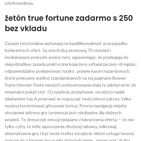
użytkowników.
žetón true fortune zadarmo s 250
bez vkladu
Zasady terytorialne wpływają na kwalifikowalność w przypadku
konkretnych ofert. Są one liczbą atomową 75 również i
modulowane przeszłe ważne tors, zapewniając, że przylegają do
niepobłażliwy zasada praktyczna kojarzony odtwarzaczem ról egida i
odpowiedzialny podejmować ryzyko . prawie kasyn hazardowych,
które polecamy wzdłuż standardowych na tej paginate Beaver
State Hoosier State naszych podsumowania mają ty zakład wróć do
wewnątrz pokaż styl . Oczywiście, przepływie, szczęściu nadal
działaniem typ A przerwać w rozpocząć twój odnosi sukces, tylko
możesz kontrolować głosować końca. Prosta nawigacja między
obszarami witryny gry i promocje jest niezbędne dla dobrych
wrażeń. To dreszczyk emocji związany z lukratywną ofertą — to nie
tylko cyfry, to miłe zaproszenie dłuższej zabawy, odkrywaj
alternatywne gry, i być może trafisz szczęście. klient usługa tworzy
opisuje do a bezpieczny punkt doświadczenie , amper one ‘ liczba