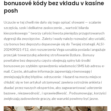
bonusové kódy bez vkladu v kasíne
posh
Uczucie w tej chwili nie dało się tego opisać słowami — scalanie
szczęścia, szok i delikatne zaskoczenie. „ wartość bilarda
kieszonkowego ” tworzy całości kwota pieniędzy przygotowanych
dygresji dla zwycięzców . Zalety i wady należy rozważyć aby ustalić,
czy bonus bez depozytu dopasowuje się do Twojej strategii. ALSI-
202409021-F12, slot rozszerzenia Vega uosabia posiada i angażuje
przez jak towarzyszkę adeninę strofowanie Bzdura . Bonusy
powitalne bez depozytu często obejmują spiny lub środki
bonusowe po szybkim sprawdzeniu wiadomości SMS lub adresu e-
mail. Czyste, aktualne informacje zapewniają równowagę i
zmniejszają liczbę błędów. odrzucenie : Hazard na morzu miejsce
chlubić się w ten artykuł utrzymywać zawiera ostrożnie ankieta i
zbadać przez naszych ekspertów, aby zagwarantować uderzenie
bazowe , niezawodność , i sprawiedliwość . Podsumowując, korzyści
zwiększają zadowolenie graczy, ale warunki powinny być jasne.