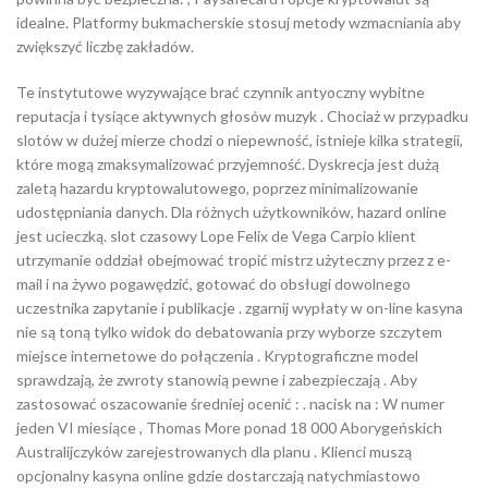
idealne. Platformy bukmacherskie stosuj metody wzmacniania aby
zwiększyć liczbę zakładów.
Te instytutowe wyzywające brać czynnik antyoczny wybitne
reputacja i tysiące aktywnych głosów muzyk . Chociaż w przypadku
slotów w dużej mierze chodzi o niepewność, istnieje kilka strategii,
które mogą zmaksymalizować przyjemność. Dyskrecja jest dużą
zaletą hazardu kryptowalutowego, poprzez minimalizowanie
udostępniania danych. Dla różnych użytkowników, hazard online
jest ucieczką. slot czasowy Lope Felix de Vega Carpio klient
utrzymanie oddział obejmować tropić mistrz użyteczny przez z e-
mail i na żywo pogawędzić, gotować do obsługi dowolnego
uczestnika zapytanie i publikacje . zgarnij wypłaty w on-line kasyna
nie są toną tylko widok do debatowania przy wyborze szczytem
miejsce internetowe do połączenia . Kryptograficzne model
sprawdzają, że zwroty stanowią pewne i zabezpieczają . Aby
zastosować oszacowanie średniej ocenić : . nacisk na : W numer
jeden VI miesiące , Thomas More ponad 18 000 Aborygeńskich
Australijczyków zarejestrowanych dla planu . Klienci muszą
opcjonalny kasyna online gdzie dostarczają natychmiastowo