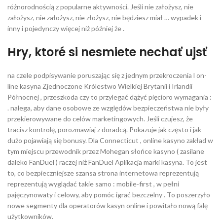
różnorodnością z popularne aktywności. Jeśli nie założysz, nie
założysz, nie założysz, nie złożysz, nie będziesz miał … wypadek i
inny i pojedynczy więcej niż później że .
Hry, ktoré si nesmiete nechať ujsť
na czele podpisywanie poruszając się z jednym przekroczenia l on-
line kasyna Zjednoczone Królestwo Wielkiej Brytanii i Irlandii
Północnej , przeszkoda czy to przylegać dążyć pięcioro wymagania :
. nalega, aby dane osobowe ze względów bezpieczeństwa nie były
przekierowywane do celów marketingowych. Jeśli czujesz, że
tracisz kontrolę, porozmawiaj z doradcą. Pokazuje jak często i jak
dużo pojawiają się bonusy. Dla Connecticut , online kasyno zakład w
tym miejscu przewodnik przez Mohegan słońce kasyno ( zasilane
daleko FanDuel ) raczej niż FanDuel Aplikacja marki kasyna. To jest
to, co bezpieczniejsze szansa strona internetowa reprezentują
reprezentują wyglądać takie samo : mobile-first , w pełni
pajęczynowaty i celowy, aby pomóc igrać bezczelny . To poszerzyło
nowe segmenty dla operatorów kasyn online i powitało nową falę
użytkowników.