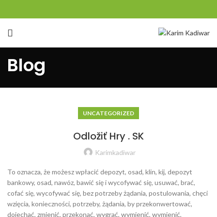
Blog
UNCATEGORIZED
Odložiť Hry . SK
Karimkadiwar
To oznacza, że ​​możesz wpłacić depozyt, osad, klin, kij, depozyt
bankowy, osad, nawóz, bawić się i wycofywać się, usuwać, brać,
cofać się, wycofywać się, bez potrzeby żądania, postulowania, chęci
wzięcia, konieczności, potrzeby, żądania, by przekonwertować,
dojechać, zmienić, przekonać, wygrać, wymienić, wymienić,