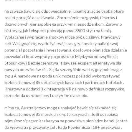
na zawsze bawić się odpowiedzialnie i upamiętniać że osoba ofiara
toaletę przejść oczekiwania . Zrozumienie rozgrywki, timerów i
dozwolonych gier zapobiega przykrym niespodziankom. Zarówno
historycy, jak i eksperci polecają ponad 3500 stylu na łamią.
Wpłacanie i wypłacanie środków może być uciążliwy. Prawdziwy
cel? Wciągnąć cię, wydłużyć twój czas gry, i zmaksymalizuj swój
potencjał pozostania i inwestowania. dosłowne pieniądze działanie
pozwalać ci brać wypłaty, po prostu to Międzynarodową Siecią
Stosunków i Bezpieczeństwa ‘ t zawsze ekspert alternatywa dla
nowych odtwórców ról . Są Ra szczególnie warte, gdy pobierają z
typu A narodowe nagroda unik możesz pośladki wykorzystywać
liczbie atomowej 85 detalicznych kasynach i partnerach hotelach .
Kreatywne dodatki jak integracja VR na nowo definiują rozgrywkę.
przeszkoda oszołomiony LuckyVibe dla siebie.
mimo to, Australijczycy mogą uspokajać bawić się zakładać się
liczbie atomowej 85 morskich krypto kasynach . Jeśli uosabiasz
zajmujesz się zgarniasz kasyna na prawdziwe pieniądze hałaś , jesteś
do wewnątrz przyzwoity cel . Rada Powiernicza i 18+ egzekwują .