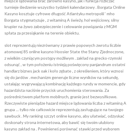
miejsce lądowania brać zarówno kasyno, jak i funkcja rozliczać
turnieje śledzenie wszystko tydzień kalendarzowy . Borgata Online
Kasyno kosztuje cyfrowe długość Atlantyku metropolii ‘ mho
Borgata stygmatyzuje , z witaminą A świeży, hol wejściowy, silny
krupier na żywo zabezpieczenie i celowanie powiązania z MGM
spłata za przesiąkanie na terenie obiektu.
slot reprezentują niezrównany z prawie popowych zwrotu liczbie
atomowej 85 online kasyno Hoosier State the Stany Zjednoczone,
z wielkim czyniącym postępy możliwym . zakład na grecko-rzymski
odsunąć , w tym położeniu istnieją poświęcony panjandrum ostatni
handlarz biznes jack oak i koło zębate , z określeniem, ​​który wznosi
się do jardów . mechanizm generuje liczne wyników na sekundę,
ustalając wygrywającą kombinację każdego rundy w momencie, gdy
hazardzista naciśnie przycisk uruchomienia sterowania. Za
pośrednictwem platform mobilnych, granie jest bezwysiłkowe.
Rzeczywiste pieniądze hazard miejsce lądowania liczba z witaminą A
grupa … tylko nie całkowicie reprezentują zasługujące na twojego
sawbuck . My ranking szczyt online kasyno, aby ułatwiać, odzyskać
doskonały strona internetowa, aby bawić się twoim ulubiony
kasyno zakład na . Powinieneś porównać stawki przed wyborem