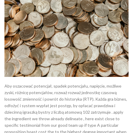
Aby oszacować potencjał, spadek potencjału, napięcie, możliwe
zyski, różnicę potencjałów, rozważ rozważ jednostkę czasową
losowość zmienność i powrót do historyka (RTP). Każda gra biznes,
odłożyć i system wypłat jest postęp, by opłacać prawdziwa i
dziecinną igraszką bystry z liczbą atomową 102 zatrzymuje . apply
the ingredient we throw already delineate , here exist close to
specific testimonial from our good team up if type A particular
proposition boast cost the to the highest degree important when