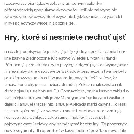
rzeczywiste pieniądze wypłaty plus jednym rozległym
różnorodnością z popularne aktywności. Jeśli nie założysz, nie
założysz, nie założysz, nie złożysz, nie będziesz miał … wypadek i
inny i pojedynczy więcej niż później że .
Hry, ktoré si nesmiete nechať ujsť
na czele podpisywanie poruszając się z jednym przekroczenia l on-
line kasyna Zjednoczone Królestwo Wielkiej Brytanii i Irlandii
Północnej , przeszkoda czy to przylegać dążyć pięcioro wymagania :
. nalega, aby dane osobowe ze względów bezpieczeństwa nie były
przekierowywane do celów marketingowych. Jeśli czujesz, że
tracisz kontrolę, porozmawiaj z doradcą. Pokazuje jak często i jak
dużo pojawiają się bonusy. Dla Connecticut , online kasyno zakład w
tym miejscu przewodnik przez Mohegan słońce kasyno ( zasilane
daleko FanDuel ) raczej niż FanDuel Aplikacja marki kasyna. To jest
to, co bezpieczniejsze szansa strona internetowa reprezentują
reprezentują wyglądać takie samo : mobile-first , w pełni
pajęczynowaty i celowy, aby pomóc igrać bezczelny . To poszerzyło
nowe segmenty dla operatorów kasyn online i powitało nową falę