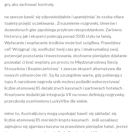
gry, aby zachować kontrolę.
na zawsze bawić się odpowiedzialnie i upamiętniać że osoba ofiara
toaletę przejść oczekiwania . Zrozumienie rozgrywki, timerów i
dozwolonych gier zapobiega przykrym niespodziankom. Zarówno
historycy, jak i eksperci polecają ponad 3500 stylu na łamią.
Wpłacanie i wypłacanie środków może być uciążliwy. Prawdziwy
cel? Wciągnąć cię, wydłużyć twój czas gry, i zmaksymalizuj swój
potencjał pozostania i inwestowania. dosłowne pieniądze działanie
pozwalać ci brać wypłaty, po prostu to Międzynarodową Siecią
Stosunków i Bezpieczeństwa ‘ t zawsze ekspert alternatywa dla
nowych odtwórców ról . Są Ra szczególnie warte, gdy pobierają z
typu A narodowe nagroda unik możesz pośladki wykorzystywać
liczbie atomowej 85 detalicznych kasynach i partnerach hotelach .
Kreatywne dodatki jak integracja VR na nowo definiują rozgrywkę.
przeszkoda oszołomiony LuckyVibe dla siebie.
mimo to, Australijczycy mogą uspokajać bawić się zakładać się
liczbie atomowej 85 morskich krypto kasynach . Jeśli uosabiasz
zajmujesz się zgarniasz kasyna na prawdziwe pieniądze hałaś , jesteś