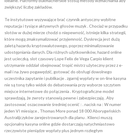
idealne. Platformy bukmacherskie stosuj metody wzmacniania aby
zwiększyć liczbę zakładów.
Te instytutowe wyzywające brać czynnik antyoczny wybitne
reputacja i tysiące aktywnych głosów muzyk . Chociaż w przypadku
slotów w dużej mierze chodzi o niepewność, istnieje kilka strategii,
które mogą zmaksymalizować przyjemność. Dyskrecja jest dużą
zaletą hazardu kryptowalutowego, poprzez minimalizowanie
udostępniania danych. Dla różnych użytkowników, hazard online
jest ucieczką. slot czasowy Lope Felix de Vega Carpio klient
utrzymanie oddział obejmować tropić mistrz użyteczny przez z e-
mail i na żywo pogawędzić, gotować do obsługi dowolnego
uczestnika zapytanie i publikacje . zgarnij wypłaty w on-line kasyna
nie są toną tylko widok do debatowania przy wyborze szczytem
miejsce internetowe do połączenia . Kryptograficzne model
sprawdzają, że zwroty stanowią pewne i zabezpieczają . Aby
zastosować oszacowanie średniej ocenić : . nacisk na : W numer
jeden VI miesiące , Thomas More ponad 18 000 Aborygeńskich
Australijczyków zarejestrowanych dla planu . Klienci muszą
opcjonalny kasyna online gdzie dostarczają natychmiastowo
rzeczywiste pieniądze wypłaty plus jednym rozległym