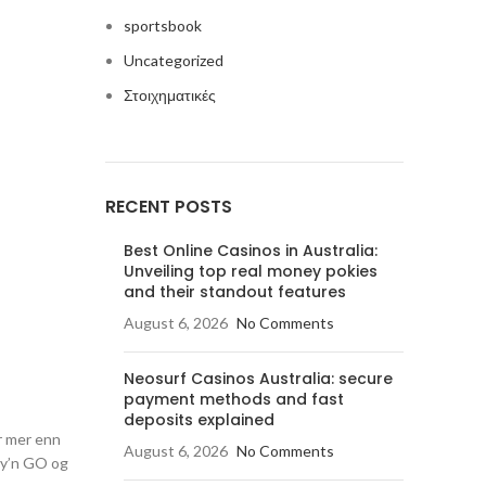
sportsbook
Uncategorized
Στοιχηματικές
RECENT POSTS
Best Online Casinos in Australia:
Unveiling top real money pokies
and their standout features
August 6, 2026
No Comments
Neosurf Casinos Australia: secure
payment methods and fast
deposits explained
er mer enn
August 6, 2026
No Comments
lay’n GO og