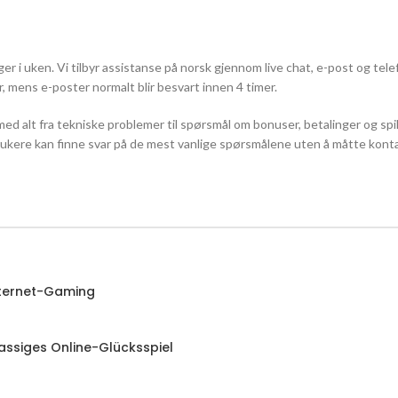
er i uken. Vi tilbyr assistanse på norsk gjennom live chat, e-post og tele
, mens e-poster normalt blir besvart innen 4 timer.
ed alt fra tekniske problemer til spørsmål om bonuser, betalinger og spil
ukere kan finne svar på de mest vanlige spørsmålene uten å måtte kont
Internet-Gaming
lassiges Online-Glücksspiel