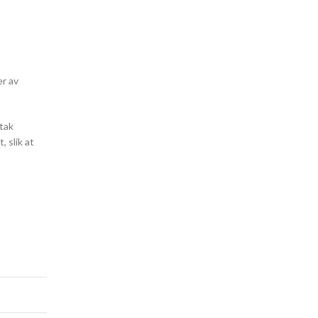
er av
ttak
 slik at