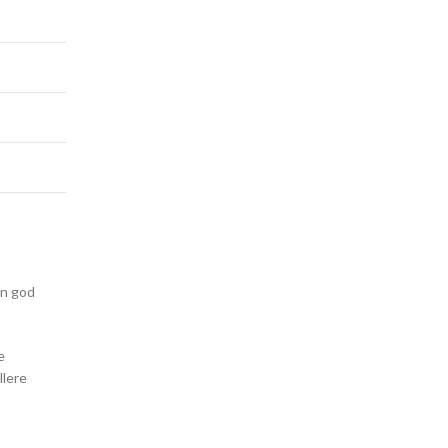
en god
e
llere