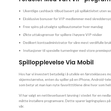
Ukentlige cashback-tilbud basert på spillaktivitet uten 
Eksklusive bonuser for VIP-medlemmer med skreddersyd
Free spins på utvalgte spilleautomater hver mandag
Økte uttaksgrenser for spillere i høyere VIP-nivåer
Dedikert kontoadministrator for våre mest verdifulle bru
Invitasjoner til spesielle turneringer med store premiepo
Spillopplevelse Via Mobil
Hos har vi investert betydelig i å utvikle en førsteklasses 
skjermstørrelse, enten du spiller på en iPhone, Android-telefo
som betyr at man kan nyte favoritttitlene dine hvor som hel
Vi har valgt en nettleserbasert løsning i stedet for en nedlast
måtte installere programvare. Dette sparer lagringsplass på e
vår.