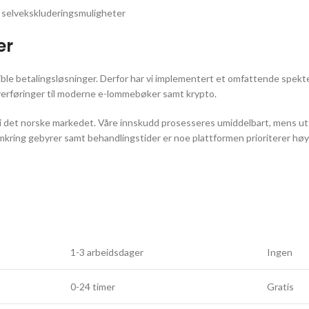
 selvekskluderingsmuligheter
er
ksible betalingsløsninger. Derfor har vi implementert et omfattende spekt
overføringer til moderne e-lommebøker samt krypto.
re i det norske markedet. Våre innskudd prosesseres umiddelbart, mens u
ring gebyrer samt behandlingstider er noe plattformen prioriterer høyt,
1-3 arbeidsdager
Ingen
0-24 timer
Gratis