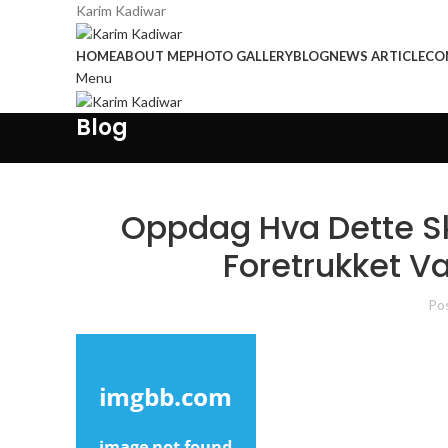
Karim Kadiwar
HOME
ABOUT ME
PHOTO GALLERY
BLOG
NEWS ARTICLE
CO
Menu
Blog
Oppdag Hva Dette S
Foretrukket Va
Po